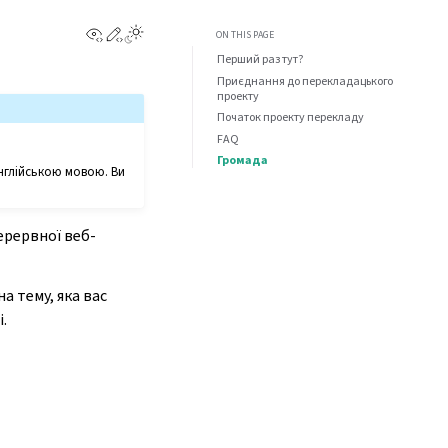
View this page
Edit this page
ON THIS PAGE
Перший раз тут?
Приєднання до перекладацького
проекту
Початок проекту перекладу
FAQ
Громада
 англійською мовою. Ви
ерервної веб-
а тему, яка вас
.