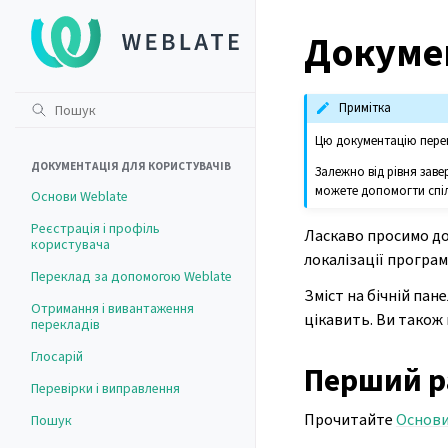
Докумен
Примітка
Цю документацію пере
ДОКУМЕНТАЦІЯ ДЛЯ КОРИСТУВАЧІВ
Залежно від рівня заве
можете допомогти спіл
Основи Weblate
Реєстрація і профіль
Ласкаво просимо до
користувача
локалізації програ
Переклад за допомогою Weblate
Зміст на бічній пан
Отримання і вивантаження
цікавить. Ви також
перекладів
Глосарій
Перший р
Перевірки і виправлення
Прочитайте
Основи
Пошук