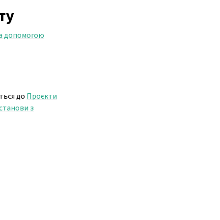
ту
а допомогою
іться до
Проєкти
станови з