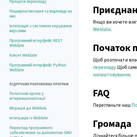
Процеси перекладу
Приєднан
Поширені питання та відповіді на
них
Якщо ви хочете взя
Інтеграція з системою керування
Weblate
.
версіями
Програмний інтерфейс REST
Початок 
Weblate
Клієнт Weblate
Щоб розпочати влас
Програмний інтерфейс Python
перекладу
. Щоб сам
Weblate
налаштовування
.
ПІДРУЧНИК РОЗРОБНИКА ПРОГРАМ
FAQ
Початкові кроки у
інтернаціоналізації
Перегляньте наш
По
Міграція до Weblate
Інтеграція із Weblate
Громада
Переклад програмного
забезпечення за допомогою GNU
Дізнайтеся більше 