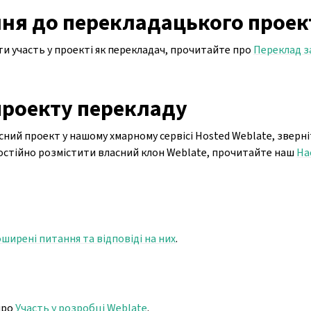
ня до перекладацького проек
ти участь у проекті як перекладач, прочитайте про
Переклад з
проекту перекладу
ний проект у нашому хмарному сервісі Hosted Weblate, зверн
остійно розмістити власний клон Weblate, прочитайте наш
На
ширені питання та відповіді на них
.
про
Участь у розробці Weblate
.