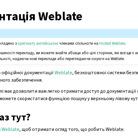
тація Weblate
кладено з
оригіналу англійською
членами спільноти на
Hosted Weblate
.
ршеності перекладу, ви можете знайти абзаци або цілі сторінки, які все ще є
ьноті, надаючи нові переклади або переглядаючи існуючі на Weblate.
 офіційної документації
Weblate
, безкоштовної системи безп
много забезпечення.
елі має дозволити вам легко отримати доступ до документації н
 можете скористатися функцією пошуку у верхньому лівому куті
аз тут?
 Weblate
, щоб отримати огляд того, що робить Weblate.