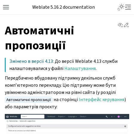
Weblate 5.16.2 documentation
View 
Ed
Автоматичні
пропозиції
Змінено в версії 4.13:
До версії Weblate 4.13 служби
налаштовувалися у файлі
Налаштування
.
Передбачено вбудовану підтримку декількох служб
комп’ютерного перекладу. Цю підтримку може бути
увімкнено адміністратором на рівні сайта (у розділі
на сторінці
Інтерфейс керування
)
Автоматичні пропозиції
або параметрів проєкту: