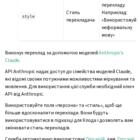
перекладу.
Стиль
Наприклад:
style
перекладача
«Використовуйт
неформальну
мову»
Виконує переклад за допомогою моделей
Anthropic’s
Claude
.
API Anthropic надає доступ до сімейства моделей Claude,
які відомі своїми потужними можливостями міркування та
мовлення. Для використання цієї служби необхідний ключ
API від Anthropic.
Використовуйте поля «персона» та «стиль», щоб ще
більше вдосконалити переклади. Вони будуть
використовуватися в підказці для Клода і дозволять вам
змінювати стиль перекладів.
Служба автоматично використовує
Глосарій
, див.
Глосарії