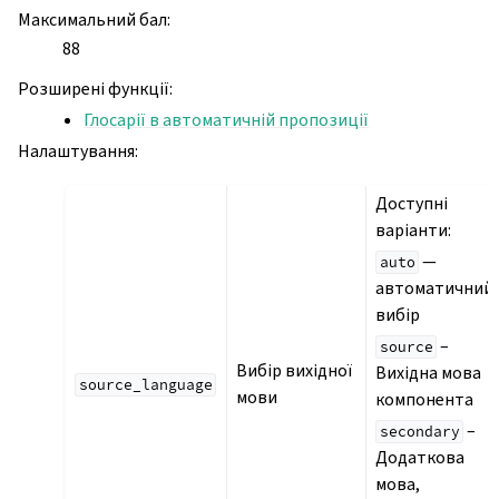
Максимальний бал
:
88
Розширені функції
:
Глосарії в автоматичній пропозиції
Налаштування
:
Доступні
варіанти:
—
auto
автоматичний
вибір
–
source
Вибір вихідної
Вихідна мова
source_language
мови
компонента
–
secondary
Додаткова
мова,