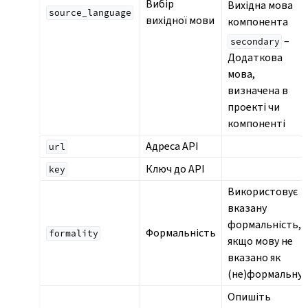
Вибір
Вихідна мова
source_language
вихідної мови
компонента
–
secondary
Додаткова
мова,
визначена в
проекті чи
компоненті
Адреса API
url
Ключ до API
key
Використовує
вказану
формальність,
Формальність
formality
якщо мову не
вказано як
(не)формальну
Опишіть