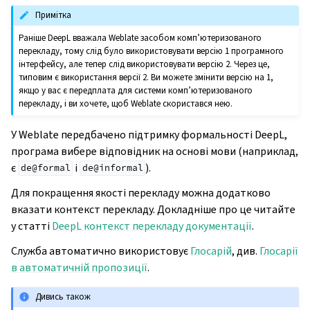
Примітка
Раніше DeepL вважала Weblate засобом комп’ютеризованого
перекладу, тому слід було використовувати версію 1 програмного
інтерфейсу, але тепер слід використовувати версію 2. Через це,
типовим є використання версії 2. Ви можете змінити версію на 1,
якщо у вас є передплата для системи комп’ютеризованого
перекладу, і ви хочете, щоб Weblate скористався нею.
У Weblate передбачено підтримку формальності DeepL,
програма вибере відповідник на основі мови (наприклад,
є
і
).
de@formal
de@informal
Для покращення якості перекладу можна додатково
вказати контекст перекладу. Докладніше про це читайте
у статті
DeepL контекст перекладу документації
.
Служба автоматично використовує
Глосарій
, див.
Глосарії
в автоматичній пропозиції
.
Дивись також