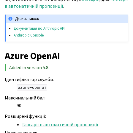
в автоматичній пропозиції
.
Дивись також
Документація по Anthropic API
Anthropic Console
Azure OpenAI
Added in version 5.8.
Ідентифікатор служби
:
azure-openai
Максимальний бал
:
90
Розширені функції
:
Глосарії в автоматичній пропозиції
Налаштування
: