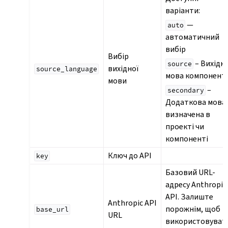
варіанти:
—
auto
автоматичний
вибір
Вибір
– Вихідн
source
вихідної
source_language
мова компонент
мови
–
secondary
Додаткова мова
визначена в
проекті чи
компоненті
Ключ до API
key
Базовий URL-
адресу Anthropic
API. Залиште
Anthropic API
порожнім, щоб
base_url
URL
використовуват