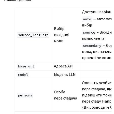
Доступні варіант
— автомат
auto
вибір
Вибір
– Вихідна
source
вихідної
source_language
компонента
мови
– Дод
secondary
мова, визначена 
проекті чи компо
Адреса API
base_url
Модель LLM
model
Опишіть особист
перекладача, що
Особа
підвищити точні
persona
перекладача
перекладу. Напри
«Ви розводите бі