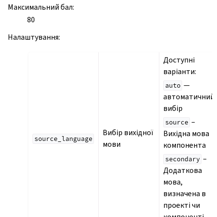
Максимальний бал
:
80
Налаштування
:
Доступні
варіанти:
—
auto
автоматичний
вибір
–
source
Вибір вихідної
Вихідна мова
source_language
мови
компонента
–
secondary
Додаткова
мова,
визначена в
проекті чи
компоненті