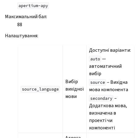
apertium-apy
Максимальний бал
:
88
Налаштування
:
Доступні варіанти:
—
auto
автоматичний
вибір
Вибір
– Вихідна
source
вихідної
мова компонента
source_language
мови
–
secondary
Додаткова мова,
визначена в
проекті чи
компоненті
Адреса