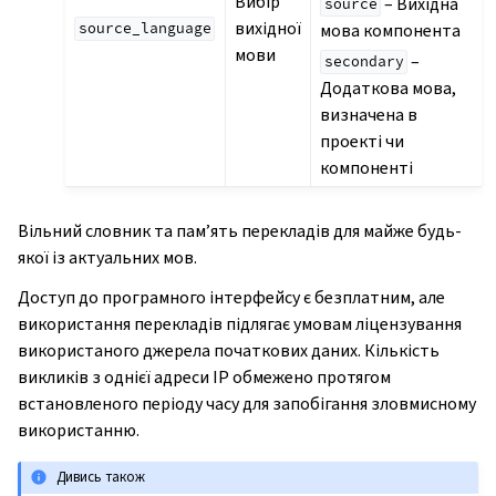
Вибір
– Вихідна
source
вихідної
мова компонента
source_language
мови
–
secondary
Додаткова мова,
визначена в
проекті чи
компоненті
Вільний словник та пам’ять перекладів для майже будь-
якої із актуальних мов.
Доступ до програмного інтерфейсу є безплатним, але
використання перекладів підлягає умовам ліцензування
використаного джерела початкових даних. Кількість
викликів з однієї адреси IP обмежено протягом
встановленого періоду часу для запобігання зловмисному
використанню.
Дивись також