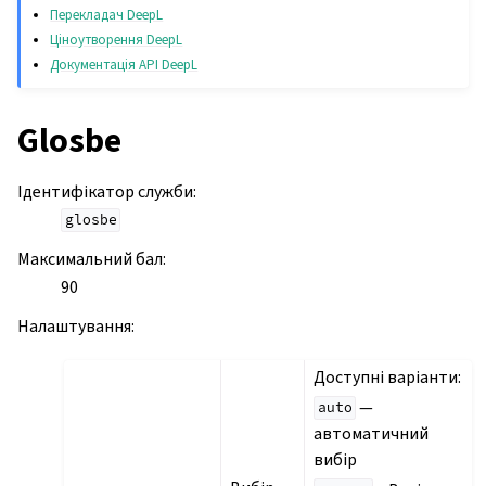
Перекладач DeepL
Ціноутворення DeepL
Документація API DeepL
Glosbe
Ідентифікатор служби
:
glosbe
Максимальний бал
:
90
Налаштування
:
Доступні варіанти:
—
auto
автоматичний
вибір