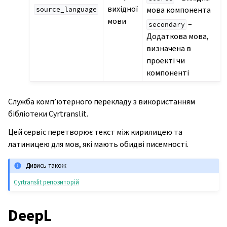
вихідної
мова компонента
source_language
мови
–
secondary
Додаткова мова,
визначена в
проекті чи
компоненті
Служба комп’ютерного перекладу з використанням
бібліотеки Cyrtranslit.
Цей сервіс перетворює текст між кирилицею та
латиницею для мов, які мають обидві писемності.
Дивись також
Cyrtranslit репозиторій
DeepL