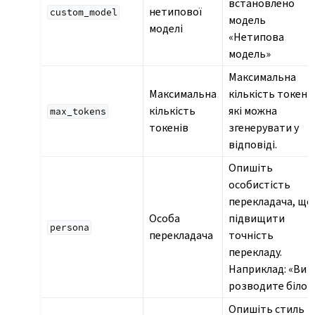
встановлено
нетипової
custom_model
модель
моделі
«Нетипова
модель»
Максимальна
Максимальна
кількість токенів
кількість
які можна
max_tokens
токенів
згенерувати у
відповіді.
Опишіть
особистість
перекладача, що
Особа
підвищити
persona
перекладача
точність
перекладу.
Наприклад: «Ви
розводите білок
Опишіть стиль