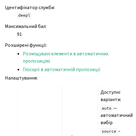
Ідентифікатор служби
:
deepl
Максимальний бал
:
91
Розширені функції
:
Розміщувані елементи в автоматичних
пропозиціях
Глосарії в автоматичній пропозиції
Налаштування
:
Доступні
варіанти:
—
auto
автоматичний
вибір
–
source