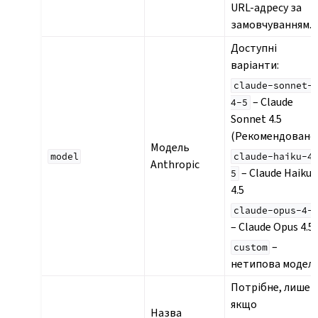
URL-адресу за
замовчуванням.
Доступні
варіанти:
claude-sonnet-
– Claude
4-5
Sonnet 4.5
(Рекомендовано
Модель
model
claude-haiku-4
Anthropic
– Claude Haiku
5
4.5
claude-opus-4-
– Claude Opus 4.5
–
custom
нетипова модел
Потрібне, лише
якщо
Назва