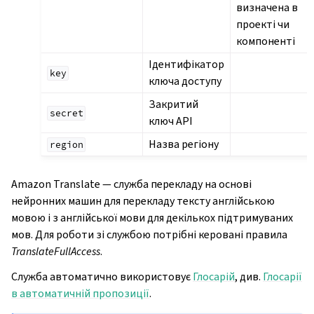
визначена в
проекті чи
компоненті
Ідентифікатор
key
ключа доступу
Закритий
secret
ключ API
Назва регіону
region
Amazon Translate — служба перекладу на основі
нейронних машин для перекладу тексту англійською
мовою і з англійської мови для декількох підтримуваних
мов. Для роботи зі службою потрібні керовані правила
TranslateFullAccess
.
Служба автоматично використовує
Глосарій
, див.
Глосарії
в автоматичній пропозиції
.