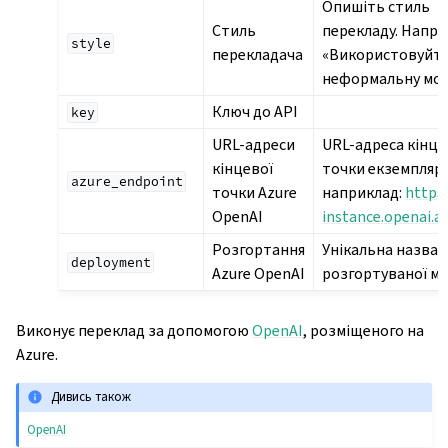
Опишіть стиль
Стиль
перекладу. Напри
style
перекладача
«Використовуйт
неформальну мов
Ключ до API
key
URL-адреси
URL-адреса кінце
кінцевої
точки екземпляра
azure_endpoint
точки Azure
наприклад:
https
OpenAI
instance.openai.a
Розгортання
Унікальна назва
deployment
Azure OpenAI
розгортуваної мо
Виконує переклад за допомогою
OpenAI
, розміщеного на
Azure.
Дивись також
OpenAI