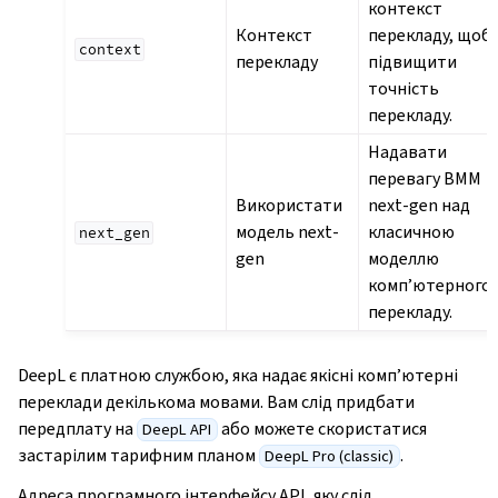
контекст
Контекст
перекладу, щоб
context
перекладу
підвищити
точність
перекладу.
Надавати
перевагу ВММ
Використати
next-gen над
модель next-
класичною
next_gen
gen
моделлю
комп’ютерного
перекладу.
DeepL є платною службою, яка надає якісні комп’ютерні
переклади декількома мовами. Вам слід придбати
передплату на
або можете скористатися
DeepL API
застарілим тарифним планом
.
DeepL Pro (classic)
Адреса програмного інтерфейсу API, яку слід