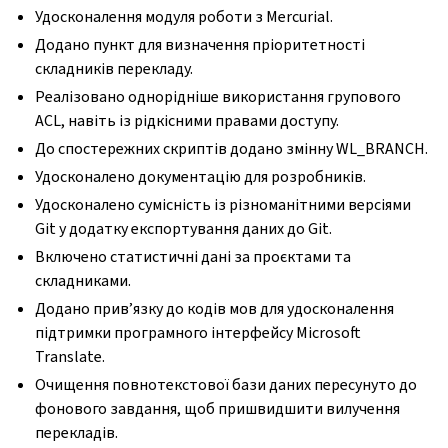
Удосконалення модуля роботи з Mercurial.
Додано пункт для визначення пріоритетності
складників перекладу.
Реалізовано однорідніше використання групового
ACL, навіть із рідкісними правами доступу.
До спостережних скриптів додано змінну WL_BRANCH.
Удосконалено документацію для розробників.
Удосконалено сумісність із різноманітними версіями
Git у додатку експортування даних до Git.
Включено статистичні дані за проєктами та
складниками.
Додано прив’язку до кодів мов для удосконалення
підтримки програмного інтерфейсу Microsoft
Translate.
Очищення повнотекстової бази даних пересунуто до
фонового завдання, щоб пришвидшити вилучення
перекладів.