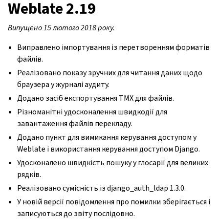
Weblate 2.19
Випущено 15 лютого 2018 року.
Виправлено імпортування із перетворенням форматів
файлів.
Реалізовано показу зручних для читання даних щодо
браузера у журналі аудиту.
Додано засіб експортування TMX для файлів.
Різноманітні удосконалення швидкодії для
завантаження файлів перекладу.
Додано пункт для вимикання керування доступом у
Weblate і використання керування доступом Django.
Удосконалено швидкість пошуку у глосарії для великих
рядків.
Реалізовано сумісність із django_auth_ldap 1.3.0.
У новій версії повідомлення про помилки зберігається і
записуються до звіту послідовно.