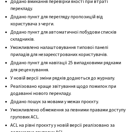
Додано вмикання перевірки якості при втраті
перекладу.
Додано пункт для перегляду пропозицій від
користувача з черги.
Додано пункт для автоматичної побудови списків
складників.
Уможливлено налаштовування типової панелі
приладів для незареєстрованих користувачів.
Додано пункт для навігації 25 випадковими рядками
для рецензування.
У новій версії зміни рядків додаються до журналу.
Реалізовано краще звітування щодо помилок при
додаванні нового перекладу.
Додано пошук за мовами у межах проєкту.
Уможливлено обмеження за певними правами доступу
групових ACL.
ACL на рівні проєкту у новій версії реалізовано за