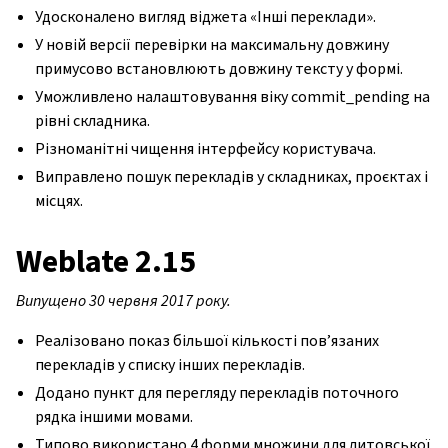
Удосконалено вигляд віджета «Інші переклади».
У новій версії перевірки на максимальну довжину
примусово встановлюють довжину тексту у формі.
Уможливлено налаштовування віку commit_pending на
рівні складника.
Різноманітні чищення інтерфейсу користувача.
Виправлено пошук перекладів у складниках, проєктах і
місцях.
Weblate 2.15
Випущено 30 червня 2017 року.
Реалізовано показ більшої кількості пов’язаних
перекладів у списку інших перекладів.
Додано пункт для перегляду перекладів поточного
рядка іншими мовами.
Типово використано 4 форми множини для литовської