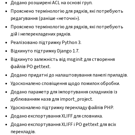
Додано розширені ACL на основі груп.
Прояснено термінологію для рядків, які потребують
редагування (раніше «неточні»).
Прояснено термінологію для рядків, які потребують
дій і неперекладених рядків.
Реалізовано підтримку Python 3.
Відкинуто підтримку Django 1.7.
Відкинуто залежність від msginit для створення
файлів PO gettext.
Додано придатні до налаштовування панелі приладів.
Удосконалено сповіщення щодо помилок обробки.
Додано параметр для імпортування складників із
дублюванням назв для import_project.
Удосконалено підтримку перекладу файлів PHP.
Додано експортування XLIFF для словника.
Додано експортування XLIFF і PO gettext для всіх
перекладів.