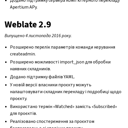
Додано підтримку сервера комп’ютерного перекладу
Apertium APy.
Weblate 2.9
Випущено 4 листопада 2016 року.
Розширено перелік параметрів команди керування
createadmin.
Розширено можливості import_json для обробки
наявних складників.
Додано підтримку файлів YAML.
У новій версії власники проєкту можуть
налаштовувати складник перекладу і подробиці щодо
проєкту.
Використано термін «Watched» замість «Subscribed»
для проєктів.
Реалізовано спостереження за проєктом