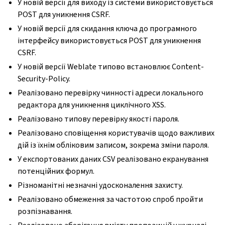
У новій версії для виходу із системи використовується
POST для уникнення CSRF.
У новій версії для скидання ключа до програмного
інтерфейсу використовується POST для уникнення
CSRF.
У новій версії Weblate типово встановлює Content-
Security-Policy.
Реалізовано перевірку чинності адреси локального
редактора для уникнення циклічного XSS.
Реалізовано типову перевірку якості пароля.
Реалізовано сповіщення користувачів щодо важливих
дій із їхнім обліковим записом, зокрема зміни пароля.
У експортованих даних CSV реалізовано екранування
потенційних формул.
Різноманітні незначні удосконалення захисту.
Реалізовано обмеження за частотою спроб пройти
розпізнавання.