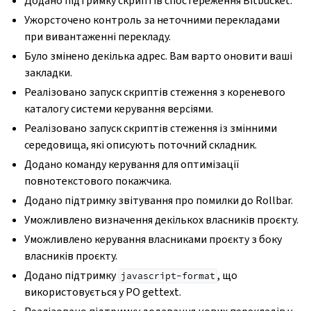
Додано підтримку скриптів спостереження Bitbucket.
Ужорсточено контроль за неточними перекладами
при вивантаженні перекладу.
Було змінено декілька адрес. Вам варто оновити ваші
закладки.
Реалізовано запуск скриптів стеження з кореневого
каталогу системи керування версіями.
Реалізовано запуск скриптів стеження із змінними
середовища, які описують поточний складник.
Додано команду керування для оптимізації
повнотекстового покажчика.
Додано підтримку звітування про помилки до Rollbar.
Уможливлено визначення декількох власників проєкту.
Уможливлено керування власниками проєкту з боку
власників проєкту.
Додано підтримку
, що
javascript-format
використовується у PO gettext.