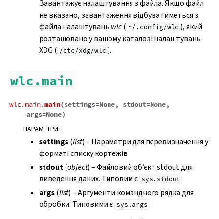
Завантажує налаштування з файла. Якщо файл
не вказано, завантаження відбуватиметься з
файла налаштувань
wlc
(
), який
~/.config/wlc
розташовано у вашому каталозі налаштувань
XDG (
).
/etc/xdg/wlc
wlc.main
wlc.main.
main
(
settings
=
None
,
stdout
=
None
,
args
=
None
)
ПАРАМЕТРИ
:
settings
(
list
) – Параметри для перевизначення у
форматі списку кортежів
stdout
(
object
) – Файловий об’єкт stdout для
виведення даних. Типовим є
sys.stdout
args
(
list
) – Аргументи командного рядка для
обробки. Типовими є
sys.args