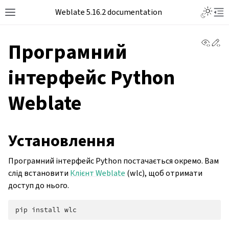
Weblate 5.16.2 documentation
View 
Ed
Програмний
інтерфейс Python
Weblate
Установлення
Програмний інтерфейс Python постачається окремо. Вам
слід встановити
Клієнт Weblate
(wlc), щоб отримати
доступ до нього.
pip
install