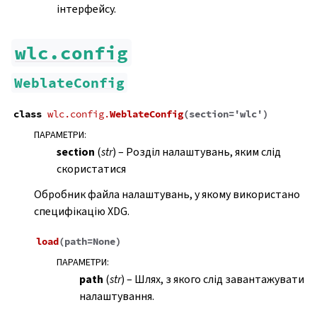
інтерфейсу.
wlc.config
WeblateConfig
class
wlc.config.
WeblateConfig
(
section
=
'wlc'
)
ПАРАМЕТРИ
:
section
(
str
) – Розділ налаштувань, яким слід
скористатися
Обробник файла налаштувань, у якому використано
специфікацію XDG.
load
(
path
=
None
)
ПАРАМЕТРИ
:
path
(
str
) – Шлях, з якого слід завантажувати
налаштування.