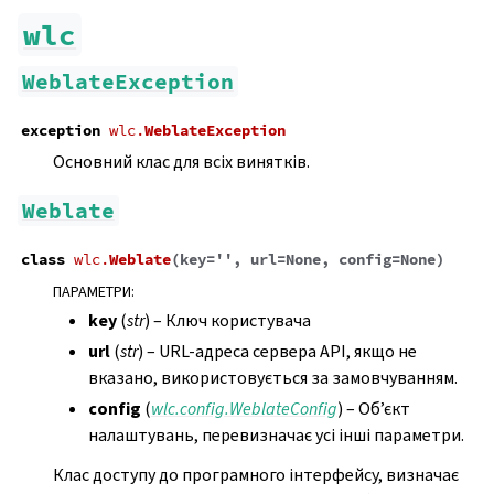
wlc
WeblateException
exception
wlc.
WeblateException
Основний клас для всіх винятків.
Weblate
class
wlc.
Weblate
(
key
=
''
,
url
=
None
,
config
=
None
)
ПАРАМЕТРИ
:
key
(
str
) – Ключ користувача
url
(
str
) – URL-адреса сервера API, якщо не
вказано, використовується за замовчуванням.
config
(
wlc.config.WeblateConfig
) – Об’єкт
налаштувань, перевизначає усі інші параметри.
Клас доступу до програмного інтерфейсу, визначає