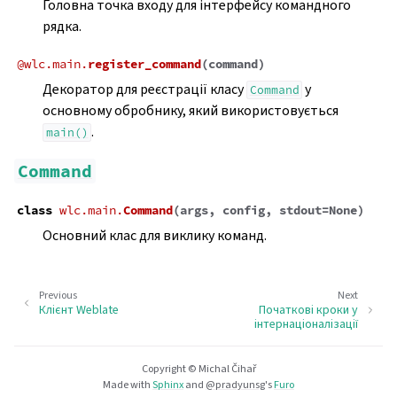
Головна точка входу для інтерфейсу командного
рядка.
@
wlc.main.
register_command
(
command
)
Декоратор для реєстрації класу
у
Command
основному обробнику, який використовується
.
main()
Command
class
wlc.main.
Command
(
args
,
config
,
stdout
=
None
)
Основний клас для виклику команд.
Previous
Next
Клієнт Weblate
Початкові кроки у
інтернаціоналізації
Copyright © Michal Čihař
Made with
Sphinx
and
@pradyunsg
's
Furo