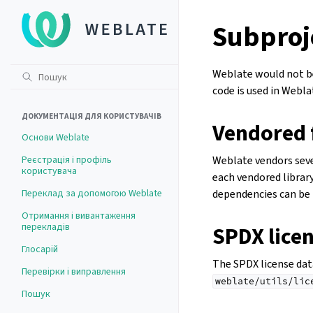
Subproj
Weblate would not be
code is used in Webla
ДОКУМЕНТАЦІЯ ДЛЯ КОРИСТУВАЧІВ
Vendored 
Основи Weblate
Реєстрація і профіль
Weblate vendors sever
користувача
each vendored librar
Переклад за допомогою Weblate
dependencies can be 
Отримання і вивантаження
перекладів
SPDX lice
Глосарій
The SPDX license data
Перевірки і виправлення
weblate/utils/lic
Пошук