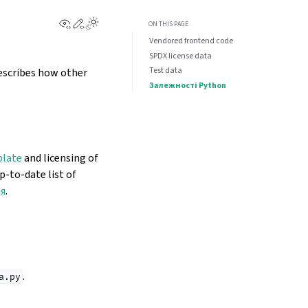
View this page
Edit this page
ON THIS PAGE
Vendored frontend code
SPDX license data
Test data
escribes how other
Залежності Python
late
and licensing of
up-to-date list of
ня
.
.
a.py