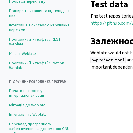
Test data
Процеси перекладу
Поширені питання та відповіді на
них
The test repositorie
https://github.com
Інтеграція з системою керування
версіями
Залежнос
Програмний інтерфейс REST
Weblate
Weblate would not be
Клієнт Weblate
and
pyproject.toml
Програмний інтерфейс Python
important dependenci
Weblate
ПІДРУЧНИК РОЗРОБНИКА ПРОГРАМ
Початкові кроки у
інтернаціоналізації
Міграція до Weblate
Інтеграція із Weblate
Переклад програмного
забезпечення за допомогою GNU