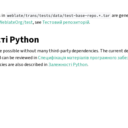
s in
are gen
weblate/trans/tests/data/test-base-repo.*.tar
/WeblateOrg/test
, see
Тестовий репозиторій
.
ті Python
 possible without many third-party dependencies. The current de
 can be reviewed in
Специфікація матеріалів програмного забе
es are also described in
Залежності Python
.