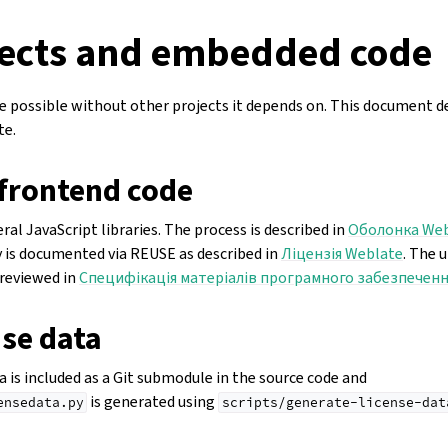
ects and embedded code
 possible without other projects it depends on. This document d
te.
frontend code
al JavaScript libraries. The process is described in
Оболонка Web
y is documented via REUSE as described in
Ліцензія Weblate
. The 
reviewed in
Специфікація матеріалів програмного забезпечен
nse data
 is included as a Git submodule in the source code and
is generated using
ensedata.py
scripts/generate-license-dat