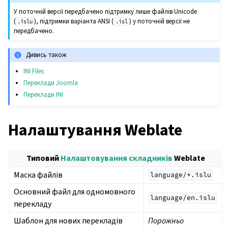
У поточній версії передбачено підтримку лише файлів Unicode
(
), підтримки варіанта ANSI (
) у поточній версії не
.islu
.isl
передбачено.
Дивись також
INI Files
Переклади Joomla
Переклади INI
Налаштування Weblate
Типовий
Налаштовування складників
Weblate
Маска файлів
language/*.islu
Основний файл для одномовного
language/en.islu
перекладу
Шаблон для нових перекладів
Порожньо