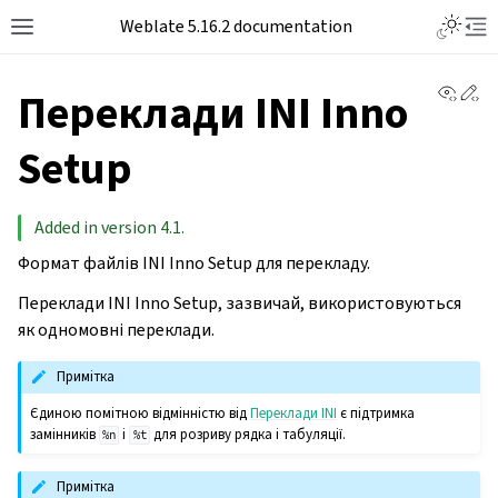
Weblate 5.16.2 documentation
View 
Ed
Переклади INI Inno
Setup
Added in version 4.1.
Формат файлів INI Inno Setup для перекладу.
Переклади INI Inno Setup, зазвичай, використовуються
як одномовні переклади.
Примітка
Єдиною помітною відмінністю від
Переклади INI
є підтримка
замінників
і
для розриву рядка і табуляції.
%n
%t
Примітка