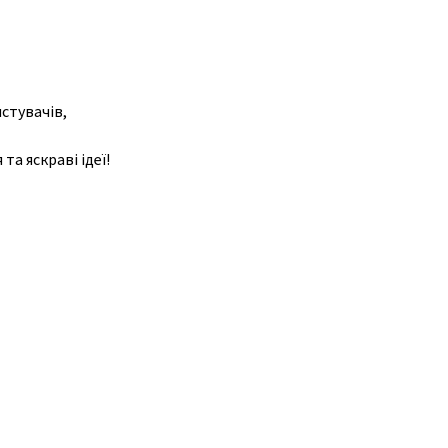
стувачів,
а яскраві ідеї!