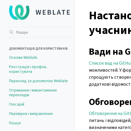
Настан
учасник
Вади на G
ДОКУМЕНТАЦІЯ ДЛЯ КОРИСТУВАЧІВ
Основи Weblate
Список вад на GitH
Реєстрація і профіль
можливостей. У фор
користувача
спрощують створенн
Переклад за допомогою Weblate
додаткові відомост
Отримання і вивантаження
перекладів
Обговорен
Глосарій
Обговорення на Git
Перевірки і виправлення
питань і відповідей
Пошук
визначеними катего