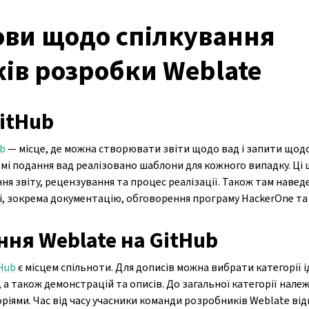
ови щодо спілкування
ів розробки Weblate
itHub
ub
— місце, де можна створювати звіти щодо вад і запити щодо
мі подання вад реалізовано шаблони для кожного випадку. Ці
я звіту, рецензування та процес реалізації. Також там навед
і, зокрема документацію, обговорення програму HackerOne та 
ня Weblate на GitHub
Hub
є місцем спільноти. Для дописів можна вибрати категорії і
, а також демонстрацій та описів. До загальної категорії нале
ріями. Час від часу учасники команди розробників Weblate ві