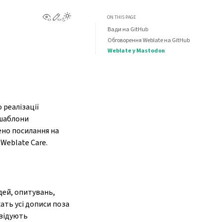
View this page
Edit this page
ON THIS PAGE
Вади на GitHub
Обговорення Weblate на GitHub
Weblate у Mastodon
 реалізації
 шаблони
ено посилання на
Weblate Care.
дей, опитувань,
жать усі дописи поза
двідують