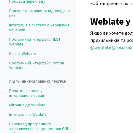
Процеси перекладу
«Обговорення», їх т
Поширені питання та відповіді на
них
Weblate у
Інтеграція з системою керування
версіями
Якщо ви хочете дол
Програмний інтерфейс REST
прихильників та ро
Weblate
@weblate@fosstodo
Клієнт Weblate
Програмний інтерфейс Python
Weblate
ПІДРУЧНИК РОЗРОБНИКА ПРОГРАМ
Початкові кроки у
інтернаціоналізації
Міграція до Weblate
Інтеграція із Weblate
Переклад програмного
забезпечення за допомогою GNU