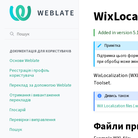
WixLocal
Added in version 5.1
Примітка
ДОКУМЕНТАЦІЯ ДЛЯ КОРИСТУВАЧІВ
Підтримка цього форма
Основи Weblate
при обробці може змін
Реєстрація і профіль
WixLocalization (WXL)
користувача
Toolset.
Переклад за допомогою Weblate
Отримання і вивантаження
Дивись також
перекладів
WiX Localization files (.w
Глосарій
Перевірки і виправлення
Файли пр
Пошук