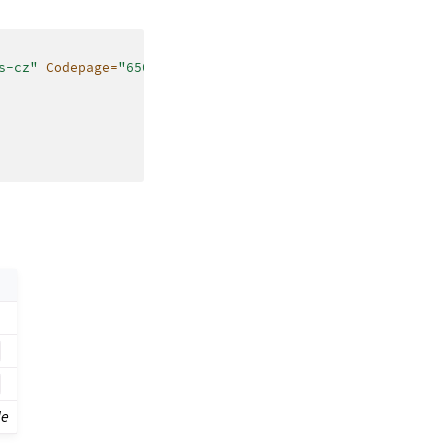
s-cz"
Codepage=
"65001"
>
le