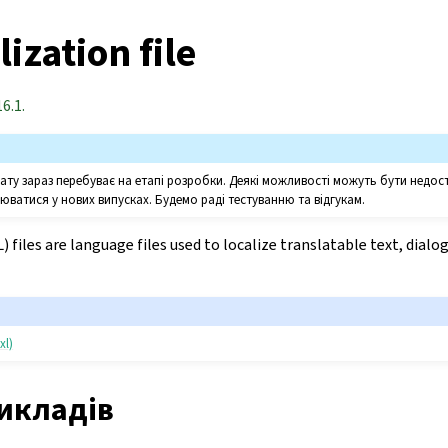
ization file
6.1.
ту зараз перебуває на етапі розробки. Деякі можливості можуть бути недос
юватися у нових випусках. Будемо раді тестуванню та відгукам.
 files are language files used to localize translatable text, dialo
xl)
икладів