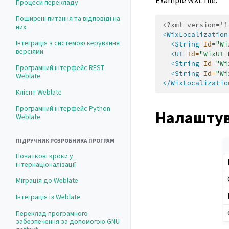
Example WXL file:
Процеси перекладу
Поширені питання та відповіді на
<?xml version='1
них
<WixLocalization
Інтеграція з системою керування
<String
Id=
"Wi
версіями
<UI
Id=
"WixUI_
<String
Id=
"Wi
Програмний інтерфейс REST
<String
Id=
"Wi
Weblate
</WixLocalizatio
Клієнт Weblate
Програмний інтерфейс Python
Налаштув
Weblate
ПІДРУЧНИК РОЗРОБНИКА ПРОГРАМ
Початкові кроки у
інтернаціоналізації
Міграція до Weblate
Інтеграція із Weblate
Переклад програмного
забезпечення за допомогою GNU