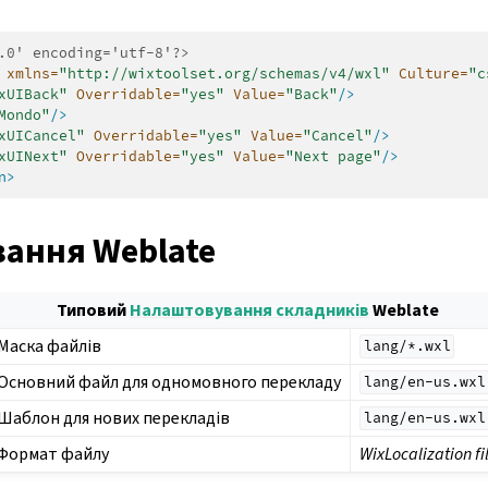
.0' encoding='utf-8'?>
xmlns=
"http://wixtoolset.org/schemas/v4/wxl"
Culture=
"c
xUIBack"
Overridable=
"yes"
Value=
"Back"
/>
Mondo"
/>
xUICancel"
Overridable=
"yes"
Value=
"Cancel"
/>
xUINext"
Overridable=
"yes"
Value=
"Next page"
/>
n>
ання Weblate
Типовий
Налаштовування складників
Weblate
Маска файлів
lang/*.wxl
Основний файл для одномовного перекладу
lang/en-us.wxl
Шаблон для нових перекладів
lang/en-us.wxl
Формат файлу
WixLocalization fi