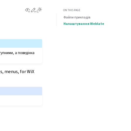
View this page
Edit this page
ON THIS PAGE
Файли прикладів
Налаштування Weblate
тупними, а поведінка
gs, menus, for WiX