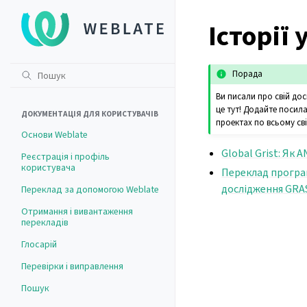
Історії 
Порада
Ви писали про свій дос
це тут! Додайте посил
ДОКУМЕНТАЦІЯ ДЛЯ КОРИСТУВАЧІВ
проектах по всьому сві
Основи Weblate
Global Grist: Як
Реєстрація і профіль
користувача
Переклад програ
дослідження GRA
Переклад за допомогою Weblate
Отримання і вивантаження
перекладів
Глосарій
Перевірки і виправлення
Пошук