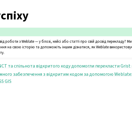
успіху
від роботи з Weblate — у блозі, кейсі або статті про свій досвід перекладу? М
ання на свою історію та допоможіть іншим дізнатися, як Weblate використову
ту.
 ANCT та спільнота відкритого коду допомогли перекласти Gris
много забезпечення з відкритим кодом за допомогою Weblate
SS GIS