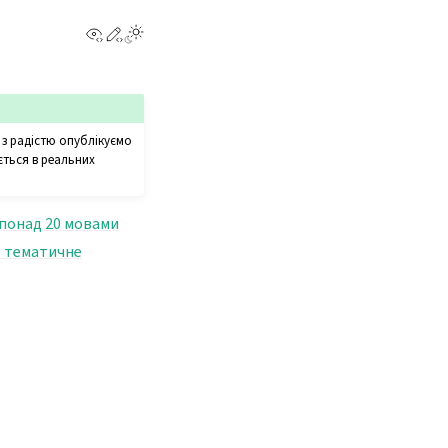
View this page
Edit this page
и з радістю опублікуємо
ється в реальних
t понад 20 мовами
: тематичне