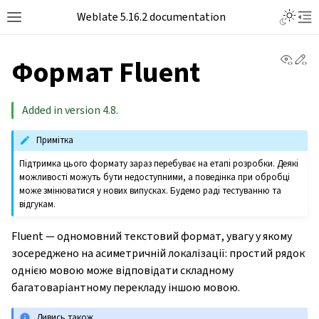
Weblate 5.16.2 documentation
View 
Ed
Формат Fluent
Added in version 4.8.
Примітка
Підтримка цього формату зараз перебуває на етапі розробки. Деякі
можливості можуть бути недоступними, а поведінка при обробці
може змінюватися у нових випусках. Будемо раді тестуванню та
відгукам.
Fluent — одномовний текстовий формат, увагу у якому
зосереджено на асиметричній локалізації: простий рядок
однією мовою може відповідати складному
багатоваріантному перекладу іншою мовою.
Дивись також