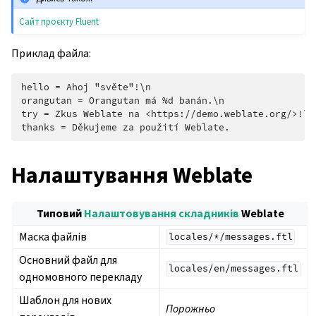
Сайт проєкту Fluent
Приклад файла:
hello = Ahoj "světe"!\n

orangutan = Orangutan má %d banán.\n

try = Zkus Weblate na <https://demo.weblate.org/>!\n

Налаштування Weblate
Типовий
Налаштовування складників
Weblate
Маска файлів
locales/*/messages.ftl
Основний файл для
locales/en/messages.ftl
одномовного перекладу
Шаблон для нових
Порожньо