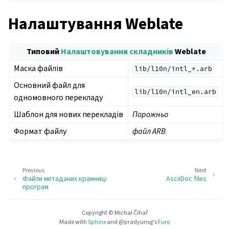
Налаштування Weblate
Типовий
Налаштовування складників
Weblate
Маска файлів
lib/l10n/intl_*.arb
Основний файл для
lib/l10n/intl_en.arb
одномовного перекладу
Шаблон для нових перекладів
Порожньо
Формат файлу
файл ARB
Previous
Next
Файли метаданих крамниці
AsciiDoc files
програм
Copyright © Michal Čihař
Made with
Sphinx
and
@pradyunsg
's
Furo