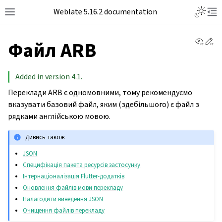
Weblate 5.16.2 documentation
View 
Ed
Файл ARB
Added in version 4.1.
Переклади ARB є одномовними, тому рекомендуємо
вказувати базовий файл, яким (здебільшого) є файл з
рядками англійською мовою.
Дивись також
JSON
Специфікація пакета ресурсів застосунку
Інтернаціоналізація Flutter-додатків
Оновлення файлів мови перекладу
Налагодити виведення JSON
Очищення файлів перекладу