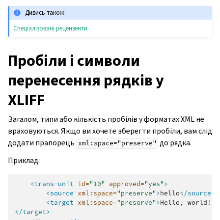
Дивись також
Спеціалізовані рецензенти
Пробіли і символи
перенесення рядків у
XLIFF
Загалом, типи або кількість пробілів у форматах XML не
враховуються. Якщо ви хочете зберегти пробіли, вам слід
додати прапорець
до рядка.
xml:space="preserve"
Приклад:
<trans-unit
id=
"10"
approved=
"yes"
>
<source
xml:space=
"preserve"
>
hello
</source>
<target
xml:space=
"preserve"
>
Hello,
</target>