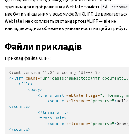
зручним для відображення у Weblate замість
.
id
resname
має бути унікальним у всьому файлі XLIFF. Це вимагається
Weblate і не охоплюється стандартом XLIFF — він не
накладає жодних обмежень унікальності на цей атрибут.
Файли прикладів
Приклад файла XLIFF:
<?xml version='1.0' encoding='UTF-8'?>
<xliff
xmlns=
"urn:oasis:names:tc:xliff:document:1.1"
<file>
<body>
<trans-unit
weblate-flags=
"c-format, max
<source
xml:space=
"preserve"
>
Hello,
</source>
</trans-unit>
<trans-unit>
<source
xml:space=
"preserve"
>
Orangut
</source>