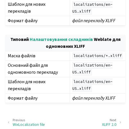
Шаблон для нових
localizations/en-
перекладів
US.xliff
Формат файлу
файл перекладу XLIFF
Типовий
Налаштовування складників
Weblate для
одномовних XLIFF
Маска файлів
localizations/*.xliff
Основний файл для
localizations/en-
одномовного перекладу
US.xliff
Шаблон для нових
localizations/en-
перекладів
US.xliff
Формат файлу
файл перекладу XLIFF
Previous
Next
WixLocalization file
XLIFF 2.0