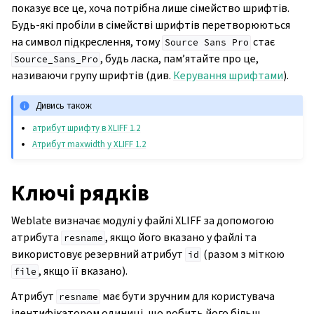
показує все це, хоча потрібна лише сімейство шрифтів.
Будь-які пробіли в сімействі шрифтів перетворюються
на символ підкреслення, тому
стає
Source
Sans
Pro
, будь ласка, пам’ятайте про це,
Source_Sans_Pro
називаючи групу шрифтів (див.
Керування шрифтами
).
Дивись також
атрибут шрифту в XLIFF 1.2
Атрибут maxwidth у XLIFF 1.2
Ключі рядків
Weblate визначає модулі у файлі XLIFF за допомогою
атрибута
, якщо його вказано у файлі та
resname
використовує резервний атрибут
(разом з міткою
id
, якщо її вказано).
file
Атрибут
має бути зручним для користувача
resname
ідентифікатором одиниці, що робить його більш