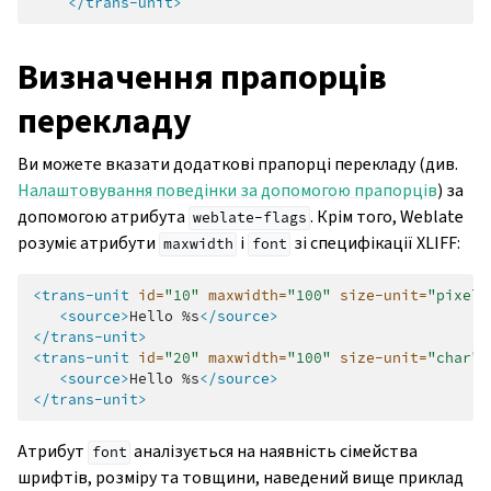
</trans-unit>
Визначення прапорців
перекладу
Ви можете вказати додаткові прапорці перекладу (див.
Налаштовування поведінки за допомогою прапорців
) за
допомогою атрибута
. Крім того, Weblate
weblate-flags
розуміє атрибути
і
зі специфікації XLIFF:
maxwidth
font
<trans-unit
id=
"10"
maxwidth=
"100"
size-unit=
"pixel"
<source>
Hello
%s
</source>
</trans-unit>
<trans-unit
id=
"20"
maxwidth=
"100"
size-unit=
"char"
<source>
Hello
%s
</source>
</trans-unit>
Атрибут
аналізується на наявність сімейства
font
шрифтів, розміру та товщини, наведений вище приклад