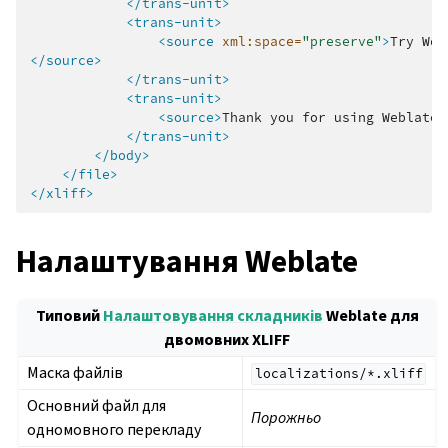
</trans-unit>
<trans-unit>
<source
xml:space=
"preserve"
>
Try
Web
</source>
</trans-unit>
<trans-unit>
<source>
Thank
you
for
using
Weblate.
</trans-unit>
</body>
</file>
</xliff>
Налаштування Weblate
Типовий
Налаштовування складників
Weblate для
двомовних XLIFF
Маска файлів
localizations/*.xliff
Основний файл для
Порожньо
одномовного перекладу