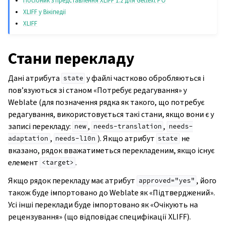
Посібник з представлення XLIFF 1.2 для Gettext PO
XLIFF у Вікіпедії
XLIFF
Стани перекладу
Дані атрибута
у файлі частково обробляються і
state
пов’язуються зі станом «Потребує редагування» у
Weblate (для позначення рядка як такого, що потребує
редагування, використовується такі стани, якщо вони є у
записі перекладу:
,
,
new
needs-translation
needs-
,
). Якщо атрибут
не
adaptation
needs-l10n
state
вказано, рядок вважатиметься перекладеним, якщо існує
елемент
.
<target>
Якщо рядок перекладу має атрибут
, його
approved="yes"
також буде імпортовано до Weblate як «Підтверджений».
Усі інші переклади буде імпортовано як «Очікують на
рецензування» (що відповідає специфікації XLIFF).