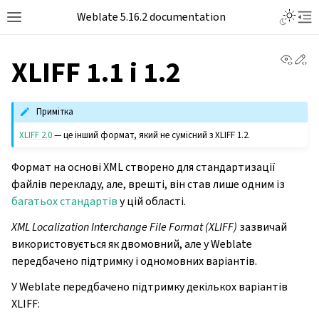
Weblate 5.16.2 documentation
View 
Ed
XLIFF 1.1 і 1.2
Примітка
XLIFF 2.0
— це інший формат, який не сумісний з XLIFF 1.2.
Формат на основі XML створено для стандартизації
файлів перекладу, але, врешті, він став лише одним із
багатьох стандартів
у цій області.
XML Localization Interchange File Format (XLIFF)
зазвичай
використовується як двомовний, але у Weblate
передбачено підтримку і одномовних варіантів.
У Weblate передбачено підтримку декількох варіантів
XLIFF: