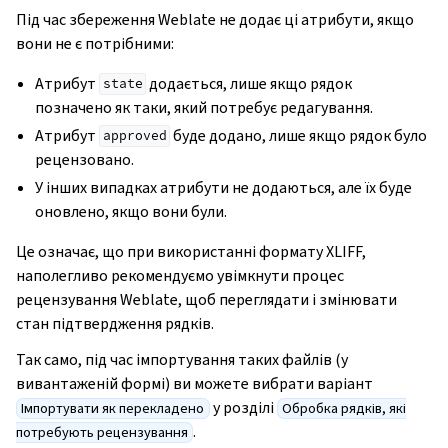
Під час збереження Weblate не додає ці атрибути, якщо
вони не є потрібними:
Атрибут
додається, лише якщо рядок
state
позначено як таки, який потребує редагування.
Атрибут
буде додано, лише якщо рядок було
approved
рецензовано.
У інших випадках атрибути не додаються, але їх буде
оновлено, якщо вони були.
Це означає, що при використанні формату XLIFF,
наполегливо рекомендуємо увімкнути процес
рецензування Weblate, щоб переглядати і змінювати
стан підтвердження рядків.
Так само, під час імпортування таких файлів (у
вивантаженій формі) ви можете вибрати варіант
у розділі
Імпортувати як перекладено
Обробка рядків, які
.
потребують рецензування