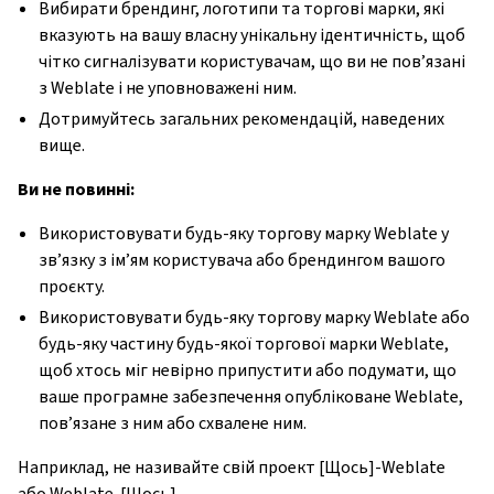
Вибирати брендинг, логотипи та торгові марки, які
вказують на вашу власну унікальну ідентичність, щоб
чітко сигналізувати користувачам, що ви не пов’язані
з Weblate і не уповноважені ним.
Дотримуйтесь загальних рекомендацій, наведених
вище.
Ви не повинні:
Використовувати будь-яку торгову марку Weblate у
зв’язку з ім’ям користувача або брендингом вашого
проєкту.
Використовувати будь-яку торгову марку Weblate або
будь-яку частину будь-якої торгової марки Weblate,
щоб хтось міг невірно припустити або подумати, що
ваше програмне забезпечення опубліковане Weblate,
пов’язане з ним або схвалене ним.
Наприклад, не називайте свій проект [Щось]-Weblate
або Weblate-[Щось]