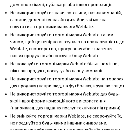
доменного імені, публікації або іншої пропозиції.
Не використовуйте знаки, логотипи, назви компаній,
слогани, доменні імена або дизайни, які можна
сплутати з торговими марками Weblate.
Не використовуйте торгові марки Weblate таким
чином, щоб це невірно вказувало на приналежність до
Weblate, спонсорство, просування або схвалення
ваших продуктів або послуг з боку Weblate.
Не показуйте торгові марки Weblate більш помітно,
ніж ваш продукт, послугу або назву компанії.
Не використовуйте торгові марки Weblate на товарах
для продажу (наприклад, на футболках, кружках тощо).
Не використовуйте торгові марки Weblate для будь-
якої іншої форми комерційного використання
(наприклад, для надання послуг технічної підтримки).
Не змінюйте торгові марки Weblate, не скорочуйте їх,
не поєднуйте з будь-якими іншими символами,
словами чи зображеннями, не включайте їх у слогани