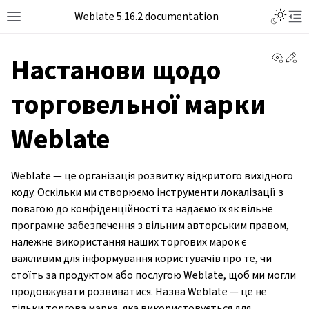
Weblate 5.16.2 documentation
View 
Ed
Настанови щодо
торговельної марки
Weblate
Weblate — це організація розвитку відкритого вихідного
коду. Оскільки ми створюємо інструменти локалізації з
повагою до конфіденційності та надаємо їх як вільне
програмне забезпечення з вільним авторським правом,
належне використання наших торгових марок є
важливим для інформування користувачів про те, чи
стоїть за продуктом або послугою Weblate, щоб ми могли
продовжувати розвиватися. Назва Weblate — це не
тільки торгова марка, яка використовується для