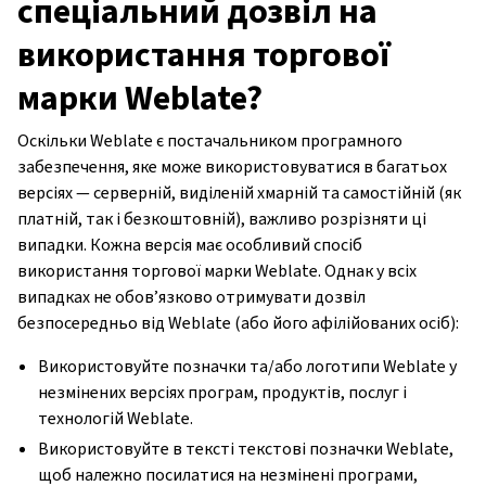
спеціальний дозвіл на
використання торгової
марки Weblate?
Оскільки Weblate є постачальником програмного
забезпечення, яке може використовуватися в багатьох
версіях — серверній, виділеній хмарній та самостійній (як
платній, так і безкоштовній), важливо розрізняти ці
випадки. Кожна версія має особливий спосіб
використання торгової марки Weblate. Однак у всіх
випадках не обов’язково отримувати дозвіл
безпосередньо від Weblate (або його афілійованих осіб):
Використовуйте позначки та/або логотипи Weblate у
незмінених версіях програм, продуктів, послуг і
технологій Weblate.
Використовуйте в тексті текстові позначки Weblate,
щоб належно посилатися на незмінені програми,