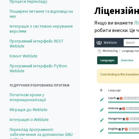
Процеси перекладу
Ліцензій
Поширені питання та відповіді на
них
Якщо ви вкажете
Лі
Інтеграція з системою керування
робити внески. Це ч
версіями
Програмний інтерфейс REST
Weblate
Клієнт Weblate
Програмний інтерфейс Python
Weblate
ПІДРУЧНИК РОЗРОБНИКА ПРОГРАМ
Початкові кроки у
інтернаціоналізації
Міграція до Weblate
Інтеграція із Weblate
Переклад програмного
забезпечення за допомогою GNU