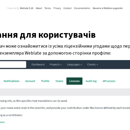
ання для користувачів
ач може ознайомитися із усіма ліцензійними угодами щодо пер
 екземпляра Weblate за допомогою сторінки профілю: