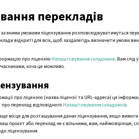
ування перекладів
 за якими умовами ліцензування розповсюджуватимуться пере
клади відкриті для всіх, щоб заздалегідь визначити умови ви
нформацію про ліцензію
Налаштовування складників
. Вам слід
 учасниками, хоча це можливо.
цензування
рмації про ліцензію (назва ліцензії та URL-адреса) ця інформа
ї про переклад відповідного
Налаштовування складників
.
аще місце для розташування даних ліцензування, якщо вимоги
аш проєкт або переклад не є вільними, вам, найімовірніше, с
до ліцензування.