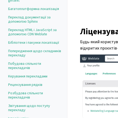
gettext
Багатоплатформна локалізація
Переклад документації за
допомогою Sphinx
Ліцензув
Переклад HTML і JavaScript за
допомогою CDN Weblate
Будь-який користув
Бібліотеки і пакунки локалізації
відкритих проєктів
Попередження щодо складників
перекладу
Побудова спільноти
перекладачів
Керування перекладами
Рецензування рядків
Розбудова спільноти
перекладачів
Звітування щодо поступу
перекладу