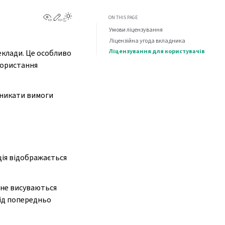
View this page
Edit this page
ON THIS PAGE
Умови ліцензування
Ліцензійна угода вкладника
Ліцензування для користувачів
клади. Це особливо
користання
 уникати вимоги
ція відображається
 не висуваються
лід попередньо