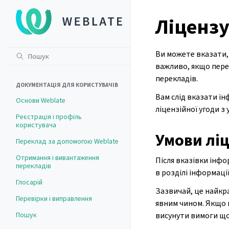
Ліценз
Ви можете вказати,
важливо, якщо пере
перекладів.
ДОКУМЕНТАЦІЯ ДЛЯ КОРИСТУВАЧІВ
Вам слід вказати і
Основи Weblate
ліцензійної угоди з
Реєстрація і профіль
користувача
Умови лі
Переклад за допомогою Weblate
Отримання і вивантаження
Після вказівки інфо
перекладів
в розділі інформаці
Глосарій
Зазвичай, це найкр
Перевірки і виправлення
явним чином. Якщо в
Пошук
висунути вимоги що