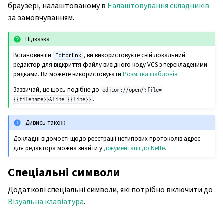
браузері, налаштованому в
Налаштовування складників
за замовчуванням.
Підказка
Встановивши
, ви використовуєте свій локальний
Editor link
редактор для відкриття файлу вихідного коду VCS з перекладеними
рядками. Ви можете використовувати
Розмітка шаблонів
.
Зазвичай, це щось подібне до
editor://open/?file=
.
{{filename}}&line={{line}}
Дивись також
Докладні відомості щодо реєстрації нетипових протоколів адрес
для редактора можна знайти у
документації до Nette
.
Спеціальні символи
Додаткові спеціальні символи, які потрібно включити до
Візуальна клавіатура
.