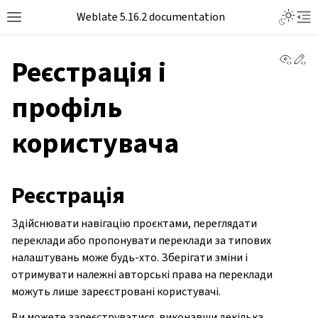
Weblate 5.16.2 documentation
View 
Ed
Реєстрація і
профіль
користувача
Реєстрація
Здійснювати навігацію проєктами, переглядати
переклади або пропонувати переклади за типових
налаштувань може будь-хто. Зберігати зміни і
отримувати належні авторські права на переклади
можуть лише зареєстровані користувачі.
Ви можете зареєструватися, виконавши декілька