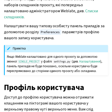
наборів складників проєкту, які попередньо
налаштовано адміністратором Weblate, див.
Списки
складників
.
Налаштувати вашу типову особисту панель приладів за
допомогою розділу
параметрів профілю
Preferences
вашого запису користувача.
Примітка
Якщо Weblate налаштовано для одного проєкту за допомогою
змінної
у файлі
(див.
Налаштування
),
SINGLE_PROJECT
settings.py
панель приладів не буде показано, оскільки користувача буде
переспрямовано до сторінки єдиного проєкту або складника.
Профіль користувача
Доступ до профілю користувача можна отримати
клацанням на піктограмі вашого користувача у
верхньому правому куті верхнього меню. Вам слід