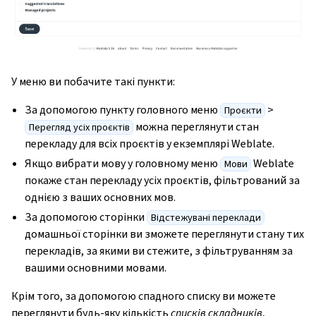
У меню ви побачите такі пункти:
За допомогою пункту головного меню
>
Проєкти
можна переглянути стан
Перегляд усіх проєктів
перекладу для всіх проєктів у екземплярі Weblate.
Якщо вибрати мову у головному меню
Weblate
Мови
покаже стан перекладу усіх проєктів, фільтрований за
однією з ваших основних мов.
За допомогою сторінки
Відстежувані переклади
домашньої сторінки ви зможете переглянути стану тих
перекладів, за якими ви стежите, з фільтруванням за
вашими основними мовами.
Крім того, за допомогою спадного списку ви можете
переглянути будь-яку кількість
списків складників
,