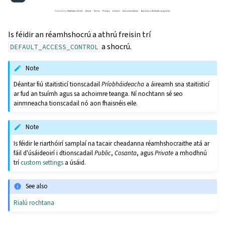
Is féidir an réamhshocrú a athrú freisin trí
a shocrú.
DEFAULT_ACCESS_CONTROL
Note
Déantar fiú staitisticí tionscadail
Príobháideacha
a áireamh sna staitisticí
ar fud an tsuímh agus sa achoimre teanga. Ní nochtann sé seo
ainmneacha tionscadail nó aon fhaisnéis eile.
Note
Is féidir le riarthóirí samplaí na tacair cheadanna réamhshocraithe atá ar
fáil d'úsáideoirí i dtionscadail
Public
,
Cosanta
, agus
Private
a mhodhnú
trí
custom settings
a úsáid.
See also
Rialú rochtana