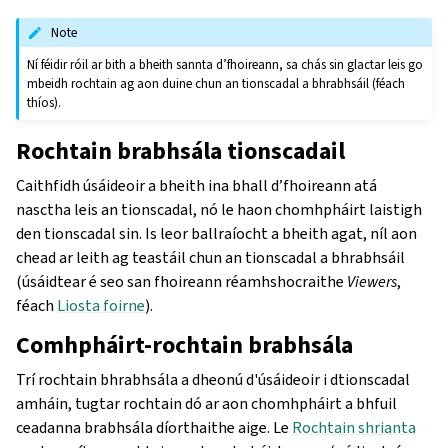
Note
Ní féidir róil ar bith a bheith sannta d’fhoireann, sa chás sin glactar leis go
mbeidh rochtain ag aon duine chun an tionscadal a bhrabhsáil (féach
thíos).
Rochtain brabhsála tionscadail
Caithfidh úsáideoir a bheith ina bhall d’fhoireann atá
nasctha leis an tionscadal, nó le haon chomhpháirt laistigh
den tionscadal sin. Is leor ballraíocht a bheith agat, níl aon
chead ar leith ag teastáil chun an tionscadal a bhrabhsáil
(úsáidtear é seo san fhoireann réamhshocraithe
Viewers
,
féach
Liosta foirne
).
Comhpháirt-rochtain brabhsála
Trí rochtain bhrabhsála a dheonú d'úsáideoir i dtionscadal
amháin, tugtar rochtain dó ar aon chomhpháirt a bhfuil
ceadanna brabhsála díorthaithe aige. Le
Rochtain shrianta