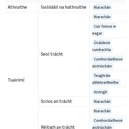
Athruithe
Íoslódáil na hathruithe
Riarachán
Riarachán
Cuir foinse in
eagar
Úsáideoir
cumhachta
Seol trácht
Comhordaitheoir
aistriúcháin
Teaghráin
Tuairimí
athbhreithnithe
Aistrigh
Scrios an trácht
Riarachán
Riarachán
Comhordaitheoir
Réitigh an trácht
aistriúcháin