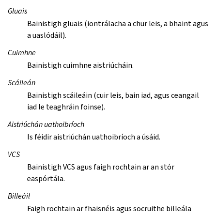
Gluais
Bainistigh gluais (iontrálacha a chur leis, a bhaint agus
a uaslódáil).
Cuimhne
Bainistigh cuimhne aistriúcháin.
Scáileán
Bainistigh scáileáin (cuir leis, bain iad, agus ceangail
iad le teaghráin foinse).
Aistriúchán uathoibríoch
Is féidir aistriúchán uathoibríoch a úsáid.
VCS
Bainistigh VCS agus faigh rochtain ar an stór
easpórtála.
Billeáil
Faigh rochtain ar fhaisnéis agus socruithe billeála