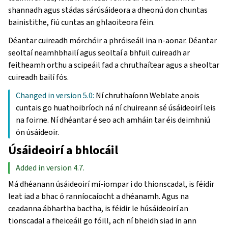
shannadh agus stádas sárúsáideora a dheonú don chuntas
bainistithe, fiú cuntas an ghlaoiteora féin.
Déantar cuireadh mórchóir a phróiseáil ina n-aonar. Déantar
seoltaí neamhbhailí agus seoltaí a bhfuil cuireadh ar
feitheamh orthu a scipeáil fad a chruthaítear agus a sheoltar
cuireadh bailí fós.
Changed in version 5.0:
Ní chruthaíonn Weblate anois
cuntais go huathoibríoch ná ní chuireann sé úsáideoirí leis
na foirne. Ní dhéantar é seo ach amháin tar éis deimhniú
ón úsáideoir.
Úsáideoirí a bhlocáil
Added in version 4.7.
Má dhéanann úsáideoirí mí-iompar i do thionscadal, is féidir
leat iad a bhac ó ranníocaíocht a dhéanamh. Agus na
ceadanna ábhartha bactha, is féidir le húsáideoirí an
tionscadal a fheiceáil go fóill, ach ní bheidh siad in ann