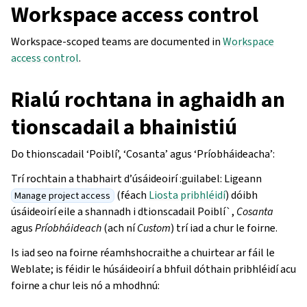
Workspace access control
Workspace-scoped teams are documented in
Workspace
access control
.
Rialú rochtana in aghaidh an
tionscadail a bhainistiú
Do thionscadail ‘Poiblí’, ‘Cosanta’ agus ‘Príobháideacha’:
Trí rochtain a thabhairt d’úsáideoirí :guilabel: Ligeann
(féach
Liosta pribhléidí
) dóibh
Manage project access
úsáideoirí eile a shannadh i dtionscadail Poiblí`,
Cosanta
agus
Príobháideach
(ach ní
Custom
) trí iad a chur le foirne.
Is iad seo na foirne réamhshocraithe a chuirtear ar fáil le
Weblate; is féidir le húsáideoirí a bhfuil dóthain pribhléidí acu
foirne a chur leis nó a mhodhnú: