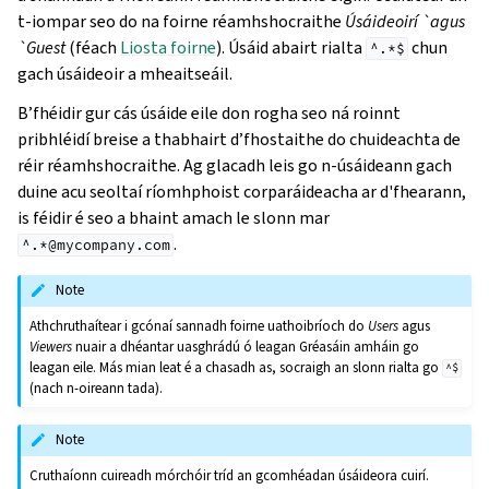
t-iompar seo do na foirne réamhshocraithe
Úsáideoirí `agus
`Guest
(féach
Liosta foirne
). Úsáid abairt rialta
chun
^.*$
gach úsáideoir a mheaitseáil.
B’fhéidir gur cás úsáide eile don rogha seo ná roinnt
pribhléidí breise a thabhairt d’fhostaithe do chuideachta de
réir réamhshocraithe. Ag glacadh leis go n-úsáideann gach
duine acu seoltaí ríomhphoist corparáideacha ar d'fhearann,
is féidir é seo a bhaint amach le slonn mar
.
^.*@mycompany.com
Note
Athchruthaítear i gcónaí sannadh foirne uathoibríoch do
Users
agus
Viewers
nuair a dhéantar uasghrádú ó leagan Gréasáin amháin go
leagan eile. Más mian leat é a chasadh as, socraigh an slonn rialta go
^$
(nach n-oireann tada).
Note
Cruthaíonn cuireadh mórchóir tríd an gcomhéadan úsáideora cuirí.