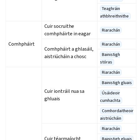
Teaghráin
athbhreithnithe
Cuir socruithe
Riarachán
comhpháirte in eagar
Comhpháirt
Riarachán
Comhpháirt a ghlasáil,
Bainistigh
aistriúcháin a chosc
stóras
Riarachán
Bainistigh gluais
Cuir iontráil nua sa
Úsáideoir
ghluais
cumhachta
Comhordaitheoir
aistriúcháin
Riarachán
Cuir téarmaíocht
Bainistigh gluais