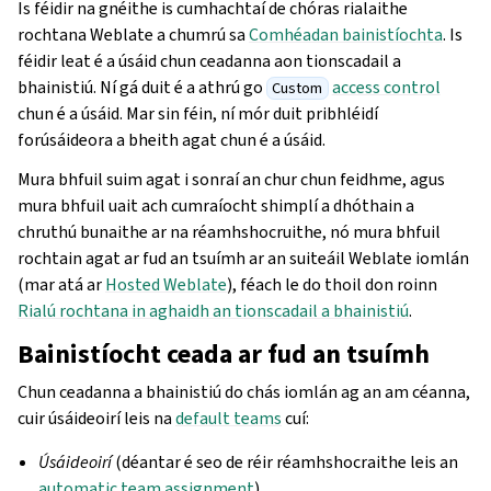
Is féidir na gnéithe is cumhachtaí de chóras rialaithe
rochtana Weblate a chumrú sa
Comhéadan bainistíochta
. Is
féidir leat é a úsáid chun ceadanna aon tionscadail a
bhainistiú. Ní gá duit é a athrú go
access control
Custom
chun é a úsáid. Mar sin féin, ní mór duit pribhléidí
forúsáideora a bheith agat chun é a úsáid.
Mura bhfuil suim agat i sonraí an chur chun feidhme, agus
mura bhfuil uait ach cumraíocht shimplí a dhóthain a
chruthú bunaithe ar na réamhshocruithe, nó mura bhfuil
rochtain agat ar fud an tsuímh ar an suiteáil Weblate iomlán
(mar atá ar
Hosted Weblate
), féach le do thoil don roinn
Rialú rochtana in aghaidh an tionscadail a bhainistiú
.
Bainistíocht ceada ar fud an tsuímh
Chun ceadanna a bhainistiú do chás iomlán ag an am céanna,
cuir úsáideoirí leis na
default teams
cuí:
Úsáideoirí
(déantar é seo de réir réamhshocraithe leis an
automatic team assignment
).