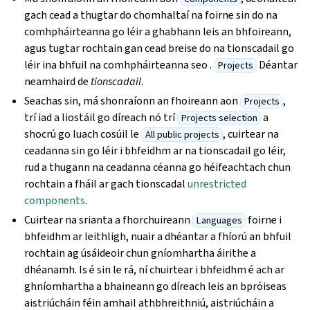
gach cead a thugtar do chomhaltaí na foirne sin do na
comhpháirteanna go léir a ghabhann leis an bhfoireann,
agus tugtar rochtain gan cead breise do na tionscadail go
léir ina bhfuil na comhpháirteanna seo .
Déantar
Projects
neamhaird de
tionscadail
.
Seachas sin, má shonraíonn an fhoireann aon
,
Projects
trí iad a liostáil go díreach nó trí
a
Projects selection
shocrú go luach cosúil le
, cuirtear na
All public projects
ceadanna sin go léir i bhfeidhm ar na tionscadail go léir,
rud a thugann na ceadanna céanna go héifeachtach chun
rochtain a fháil ar gach tionscadal
unrestricted
components
.
Cuirtear na srianta a fhorchuireann
foirne i
Languages
bhfeidhm ar leithligh, nuair a dhéantar a fhíorú an bhfuil
rochtain ag úsáideoir chun gníomhartha áirithe a
dhéanamh. Is é sin le rá, ní chuirtear i bhfeidhm é ach ar
ghníomhartha a bhaineann go díreach leis an bpróiseas
aistriúcháin féin amhail athbhreithniú, aistriúcháin a