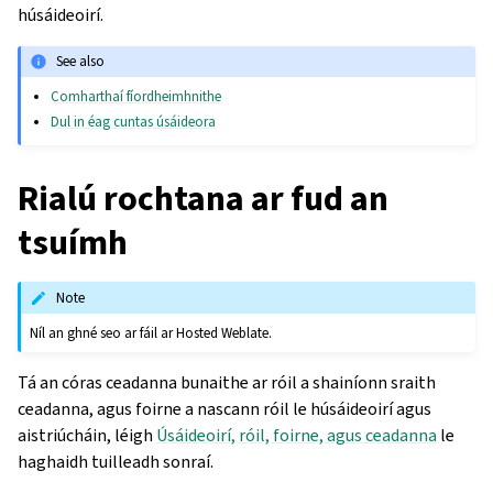
húsáideoirí.
See also
Comharthaí fíordheimhnithe
Dul in éag cuntas úsáideora
Rialú rochtana ar fud an
tsuímh
Note
Níl an ghné seo ar fáil ar Hosted Weblate.
Tá an córas ceadanna bunaithe ar róil a shainíonn sraith
ceadanna, agus foirne a nascann róil le húsáideoirí agus
aistriúcháin, léigh
Úsáideoirí, róil, foirne, agus ceadanna
le
haghaidh tuilleadh sonraí.