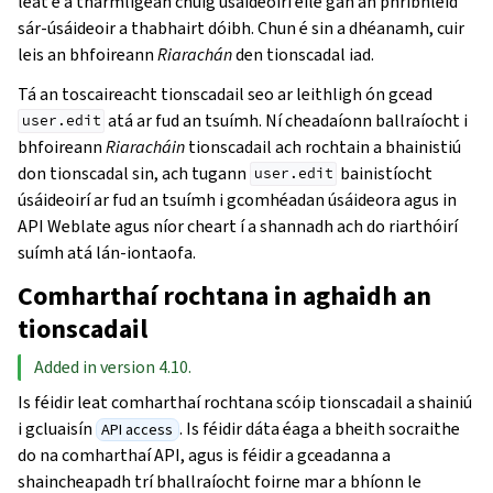
leat é a tharmligean chuig úsáideoirí eile gan an phribhléid
sár-úsáideoir a thabhairt dóibh. Chun é sin a dhéanamh, cuir
leis an bhfoireann
Riarachán
den tionscadal iad.
Tá an toscaireacht tionscadail seo ar leithligh ón gcead
atá ar fud an tsuímh. Ní cheadaíonn ballraíocht i
user.edit
bhfoireann
Riaracháin
tionscadail ach rochtain a bhainistiú
don tionscadal sin, ach tugann
bainistíocht
user.edit
úsáideoirí ar fud an tsuímh i gcomhéadan úsáideora agus in
API Weblate agus níor cheart í a shannadh ach do riarthóirí
suímh atá lán-iontaofa.
Comharthaí rochtana in aghaidh an
tionscadail
Added in version 4.10.
Is féidir leat comharthaí rochtana scóip tionscadail a shainiú
i gcluaisín
. Is féidir dáta éaga a bheith socraithe
API access
do na comharthaí API, agus is féidir a gceadanna a
shaincheapadh trí bhallraíocht foirne mar a bhíonn le