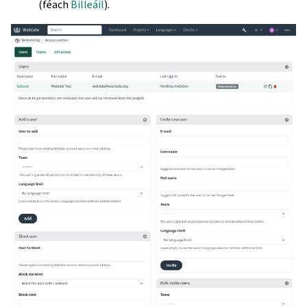
(féach
Billeáil
).