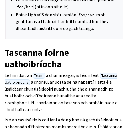
(ní in aon áit eile).
foo/bar
Bainistigh VCS don stór iomlán
m.sh.
foo/bar
gealltanas a thabhairt ar feitheamh athruithe a
dhéanfaidh aistritheoirí do gach teanga.
Tascanna foirne
uathoibríocha
Le linn duit an
a chur in eagar, is féidir leat
Team
Tascanna
a shonrú, ar liosta de na habairtí rialta é a
Uathoibríocha
úsáidtear chun úsáideoirí nuachruthaithe a shannadh go
huathoibríoch d'fhoireann bunaithe ar a seoltaí
ríomhphoist. Ní tharlaíonn an tasc seo ach amháin nuair a
chruthaítear cuntas.
Is é an cás úsáide is coitianta don ghné ná gach úsáideoir nua
a shannadh d'fhoireann réamhshocraithe éigin. Úsáidtear an