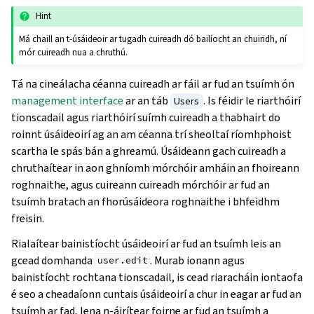
Hint
Má chaill an t-úsáideoir ar tugadh cuireadh dó bailíocht an chuiridh, ní
mór cuireadh nua a chruthú.
Tá na cineálacha céanna cuireadh ar fáil ar fud an tsuímh ón
management interface
ar an táb
. Is féidir le riarthóirí
Users
tionscadail agus riarthóirí suímh cuireadh a thabhairt do
roinnt úsáideoirí ag an am céanna trí sheoltaí ríomhphoist
scartha le spás bán a ghreamú. Úsáideann gach cuireadh a
chruthaítear in aon ghníomh mórchóir amháin an fhoireann
roghnaithe, agus cuireann cuireadh mórchóir ar fud an
tsuímh bratach an fhorúsáideora roghnaithe i bhfeidhm
freisin.
Rialaítear bainistíocht úsáideoirí ar fud an tsuímh leis an
gcead domhanda
. Murab ionann agus
user.edit
bainistíocht rochtana tionscadail, is cead riaracháin iontaofa
é seo a cheadaíonn cuntais úsáideoirí a chur in eagar ar fud an
tsuímh ar fad, lena n-áirítear foirne ar fud an tsuímh a