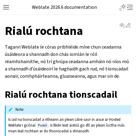
Weblate 2026.6 documentation
View 
Ed
Rialú rochtana
Tagann Weblate le córas pribhléide míne chun ceadanna
úsáideora a shannadh don chás iomlán le róil
réamhshainithe, nó trí ghrúpa ceadanna amháin nó níos mó
a shannadh d’úsáideoirí le haghaidh gach rud, nó tionscadail
aonair, comhpháirteanna, gluaiseanna, agus mar sin de.
Rialú rochtana tionscadail
Note
Is iad na tionscadail a ritheann an plean Libre saor in aisce ar Hosted
Weblate i gcónaí
. Is féidir leat aistriú go dtí an plean íoctha más
Poiblí
mian leat rochtain ar do thionscadal a shrianadh.