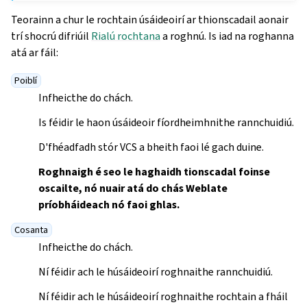
Teorainn a chur le rochtain úsáideoirí ar thionscadail aonair
trí shocrú difriúil
Rialú rochtana
a roghnú. Is iad na roghanna
atá ar fáil:
Poiblí
Infheicthe do chách.
Is féidir le haon úsáideoir fíordheimhnithe rannchuidiú.
D'fhéadfadh stór VCS a bheith faoi lé gach duine.
Roghnaigh é seo le haghaidh tionscadal foinse
oscailte, nó nuair atá do chás Weblate
príobháideach nó faoi ghlas.
Cosanta
Infheicthe do chách.
Ní féidir ach le húsáideoirí roghnaithe rannchuidiú.
Ní féidir ach le húsáideoirí roghnaithe rochtain a fháil