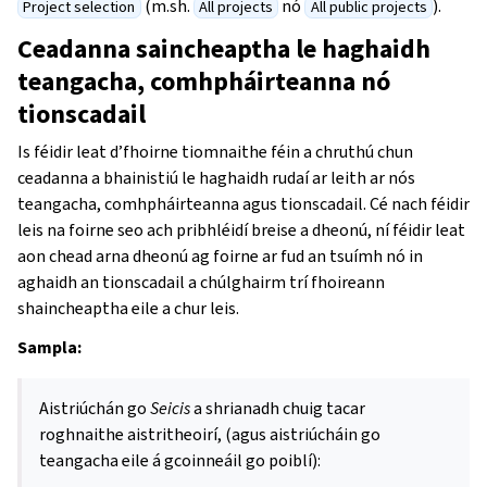
(m.sh.
nó
).
Project selection
All projects
All public projects
Ceadanna saincheaptha le haghaidh
teangacha, comhpháirteanna nó
tionscadail
Is féidir leat d’fhoirne tiomnaithe féin a chruthú chun
ceadanna a bhainistiú le haghaidh rudaí ar leith ar nós
teangacha, comhpháirteanna agus tionscadail. Cé nach féidir
leis na foirne seo ach pribhléidí breise a dheonú, ní féidir leat
aon chead arna dheonú ag foirne ar fud an tsuímh nó in
aghaidh an tionscadail a chúlghairm trí fhoireann
shaincheaptha eile a chur leis.
Sampla:
Aistriúchán go
Seicis
a shrianadh chuig tacar
roghnaithe aistritheoirí, (agus aistriúcháin go
teangacha eile á gcoinneáil go poiblí):