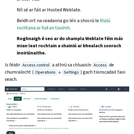
Níl sé ar fáil ar Hosted Weblate.
Beidh ort na ceadanna go léir a shocrú le
Rialú
rochtana ar fud an tsuímh
.
Roghnaigh é seo ar do shampla Weblate féin más
mian leat rochtain a shainiú ar bhealach sonrach
inoiriúnaithe.
Is féidir
a athrú sa chluaisín
de
Access control
Access
chumraíocht (
↓
) gach tionscadail faoi
Operations
Settings
seach.