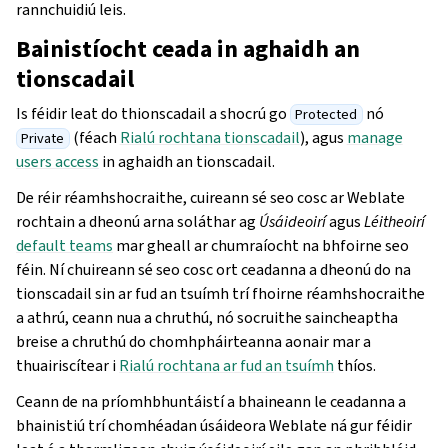
rannchuidiú leis.
Bainistíocht ceada in aghaidh an
tionscadail
Is féidir leat do thionscadail a shocrú go
nó
Protected
(féach
Rialú rochtana tionscadail
), agus
manage
Private
users access
in aghaidh an tionscadail.
De réir réamhshocraithe, cuireann sé seo cosc ar Weblate
rochtain a dheonú arna soláthar ag
Úsáideoirí
agus
Léitheoirí
default teams
mar gheall ar chumraíocht na bhfoirne seo
féin. Ní chuireann sé seo cosc ort ceadanna a dheonú do na
tionscadail sin ar fud an tsuímh trí fhoirne réamhshocraithe
a athrú, ceann nua a chruthú, nó socruithe saincheaptha
breise a chruthú do chomhpháirteanna aonair mar a
thuairiscítear i
Rialú rochtana ar fud an tsuímh
thíos.
Ceann de na príomhbhuntáistí a bhaineann le ceadanna a
bhainistiú trí chomhéadan úsáideora Weblate ná gur féidir