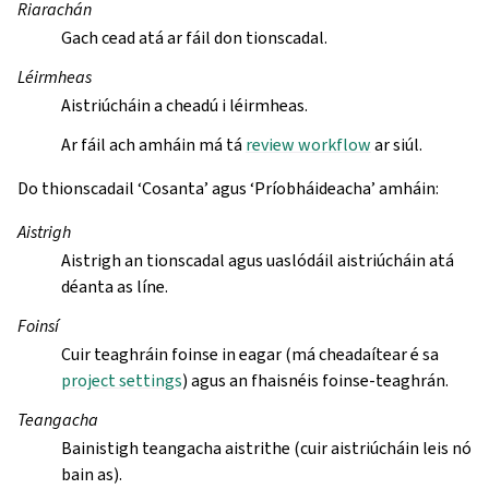
Riarachán
Gach cead atá ar fáil don tionscadal.
Léirmheas
Aistriúcháin a cheadú i léirmheas.
Ar fáil ach amháin má tá
review workflow
ar siúl.
Do thionscadail ‘Cosanta’ agus ‘Príobháideacha’ amháin:
Aistrigh
Aistrigh an tionscadal agus uaslódáil aistriúcháin atá
déanta as líne.
Foinsí
Cuir teaghráin foinse in eagar (má cheadaítear é sa
project settings
) agus an fhaisnéis foinse-teaghrán.
Teangacha
Bainistigh teangacha aistrithe (cuir aistriúcháin leis nó
bain as).