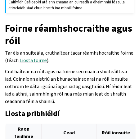
Caithfidh úsáideoirí atá ann cheana an cuireadh a dheimhniú fós sula
dtiocfaidh siad chun bheith ina mbaill foirne.
Foirne réamhshocraithe agus
róil
Tar éis an suiteála, cruthaítear tacar réamhshocraithe foirne
(féach
Liosta foirne
).
Cruthaítear na róil agus na foirne seo nuair a shuiteáiltear
iad. Coinníonn aistriú an bhunachair sonraí na róil ionsuite
cothrom le dáta i gcónaí agus iad ag uasghrádú. Ní féidir leat
iad a athrú, sainmhínigh ról nua más mian leat do shraith
ceadanna féin a shainiú.
Liosta pribhléidí
Raon
Cead
Róil ionsuite
feidhme