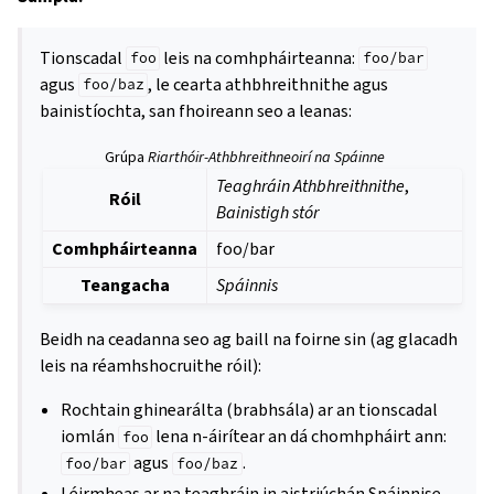
Tionscadal
leis na comhpháirteanna:
foo
foo/bar
agus
, le cearta athbhreithnithe agus
foo/baz
bainistíochta, san fhoireann seo a leanas:
Grúpa
Riarthóir-Athbhreithneoirí na Spáinne
Teaghráin Athbhreithnithe
,
Róil
Bainistigh stór
Comhpháirteanna
foo/bar
Teangacha
Spáinnis
Beidh na ceadanna seo ag baill na foirne sin (ag glacadh
leis na réamhshocruithe róil):
Rochtain ghinearálta (brabhsála) ar an tionscadal
iomlán
lena n-áirítear an dá chomhpháirt ann:
foo
agus
.
foo/bar
foo/baz
Léirmheas ar na teaghráin in aistriúchán Spáinnise