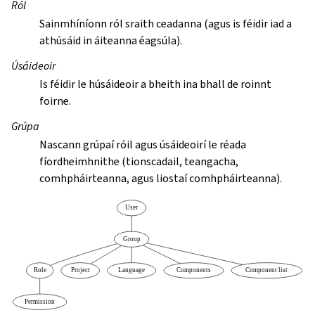
Ról
Sainmhíníonn ról sraith ceadanna (agus is féidir iad a
athúsáid in áiteanna éagsúla).
Úsáideoir
Is féidir le húsáideoir a bheith ina bhall de roinnt
foirne.
Grúpa
Nascann grúpaí róil agus úsáideoirí le réada
fíordheimhnithe (tionscadail, teangacha,
comhpháirteanna, agus liostaí comhpháirteanna).