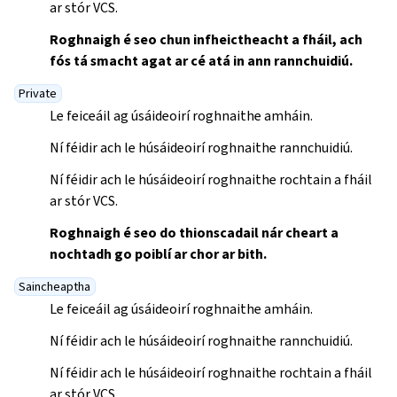
ar stór VCS.
Roghnaigh é seo chun infheictheacht a fháil, ach
fós tá smacht agat ar cé atá in ann rannchuidiú.
Private
Le feiceáil ag úsáideoirí roghnaithe amháin.
Ní féidir ach le húsáideoirí roghnaithe rannchuidiú.
Ní féidir ach le húsáideoirí roghnaithe rochtain a fháil
ar stór VCS.
Roghnaigh é seo do thionscadail nár cheart a
nochtadh go poiblí ar chor ar bith.
Saincheaptha
Le feiceáil ag úsáideoirí roghnaithe amháin.
Ní féidir ach le húsáideoirí roghnaithe rannchuidiú.
Ní féidir ach le húsáideoirí roghnaithe rochtain a fháil
ar stór VCS.