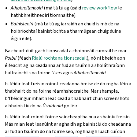
Athbhreithneoirí
(má tá tú ag úsáid
review workflow
le
hathbhreithneoirí tiomnaithe).
Bainisteoirí
(má tá tú ag iarraidh an chuid is mó de na
hoibríochtaí bainistíochta a tharmligean chuig duine
éigin eile).
Ba cheart duit gach tionscadal a choinneáil cumraithe mar
Poiblí
(féach
Rialú rochtana tionscadail
), nó ní bheidh aon
éifeacht ag na ceadanna ar fud an tsuímh a sholáthraíonn
ballraíocht sna foirne
Users
agus
Athbhreithneoirí
.
Is féidir leat freisin roinnt ceadanna breise de do rogha féin a
thabhairt do na foirne réamhshocraithe. Mar shampla,
b'fhéidir gur mhaith leat cead a thabhairt chun screenshots
a bhainistiú do na
Úsáideoirí
go léir.
Is féidir leat roinnt foirne saincheaptha nua a shainiú freisin.
Más mian leat leanúint ar aghaidh ag bainistiú do cheadanna
ar fud an tsuímh do na foirne seo, roghnaigh luach cuí don