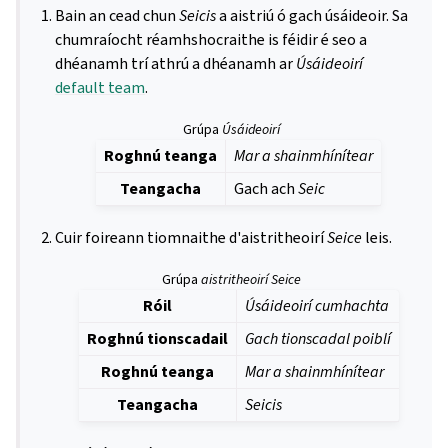
Bain an cead chun
Seicis
a aistriú ó gach úsáideoir. Sa
chumraíocht réamhshocraithe is féidir é seo a
dhéanamh trí athrú a dhéanamh ar
Úsáideoirí
default team
.
Grúpa
Úsáideoirí
Roghnú teanga
Mar a shainmhínítear
Teangacha
Gach ach
Seic
Cuir foireann tiomnaithe d'aistritheoirí
Seice
leis.
Grúpa
aistritheoirí Seice
Róil
Úsáideoirí cumhachta
Roghnú tionscadail
Gach tionscadal poiblí
Roghnú teanga
Mar a shainmhínítear
Teangacha
Seicis