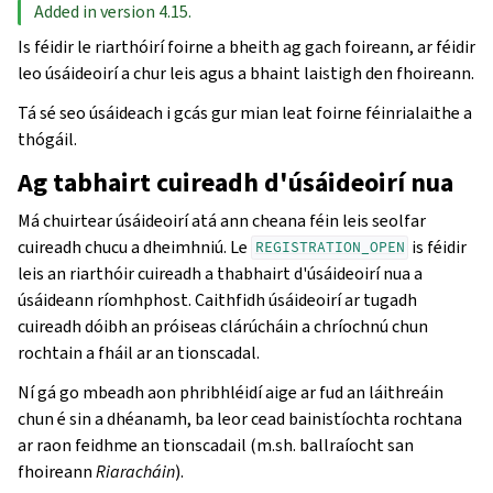
Added in version 4.15.
Is féidir le riarthóirí foirne a bheith ag gach foireann, ar féidir
leo úsáideoirí a chur leis agus a bhaint laistigh den fhoireann.
Tá sé seo úsáideach i gcás gur mian leat foirne féinrialaithe a
thógáil.
Ag tabhairt cuireadh d'úsáideoirí nua
Má chuirtear úsáideoirí atá ann cheana féin leis seolfar
cuireadh chucu a dheimhniú. Le
is féidir
REGISTRATION_OPEN
leis an riarthóir cuireadh a thabhairt d'úsáideoirí nua a
úsáideann ríomhphost. Caithfidh úsáideoirí ar tugadh
cuireadh dóibh an próiseas clárúcháin a chríochnú chun
rochtain a fháil ar an tionscadal.
Ní gá go mbeadh aon phribhléidí aige ar fud an láithreáin
chun é sin a dhéanamh, ba leor cead bainistíochta rochtana
ar raon feidhme an tionscadail (m.sh. ballraíocht san
fhoireann
Riaracháin
).