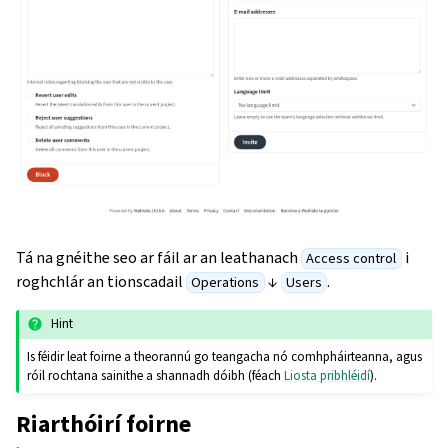
Tá na gnéithe seo ar fáil ar an leathanach
i
Access control
roghchlár an tionscadail
↓
.
Operations
Users
Hint
Is féidir leat foirne a theorannú go teangacha nó comhpháirteanna, agus
róil rochtana sainithe a shannadh dóibh (féach
Liosta pribhléidí
).
Riarthóirí foirne