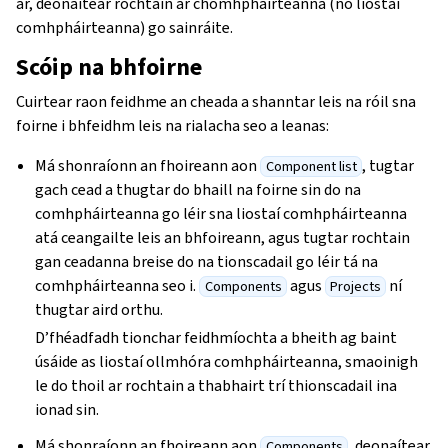
ar, deonaítear rochtain ar chomhpháirteanna (nó liostaí
comhpháirteanna) go sainráite.
Scóip na bhfoirne
Cuirtear raon feidhme an cheada a shanntar leis na róil sna
foirne i bhfeidhm leis na rialacha seo a leanas:
Má shonraíonn an fhoireann aon
, tugtar
Component list
gach cead a thugtar do bhaill na foirne sin do na
comhpháirteanna go léir sna liostaí comhpháirteanna
atá ceangailte leis an bhfoireann, agus tugtar rochtain
gan ceadanna breise do na tionscadail go léir tá na
comhpháirteanna seo i.
agus
ní
Components
Projects
thugtar aird orthu.
D’fhéadfadh tionchar feidhmíochta a bheith ag baint
úsáide as liostaí ollmhóra comhpháirteanna, smaoinigh
le do thoil ar rochtain a thabhairt trí thionscadail ina
ionad sin.
Má shonraíonn an fhoireann aon
, deonaítear
Components