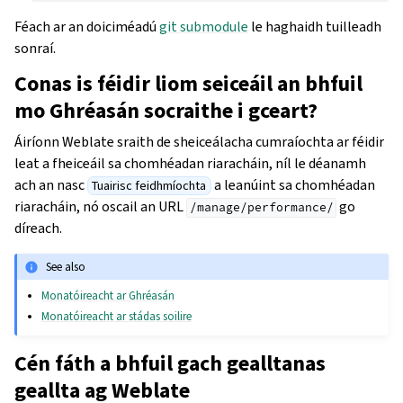
Féach ar an doiciméadú
git submodule
le haghaidh tuilleadh
sonraí.
Conas is féidir liom seiceáil an bhfuil
mo Ghréasán socraithe i gceart?
Áiríonn Weblate sraith de sheiceálacha cumraíochta ar féidir
leat a fheiceáil sa chomhéadan riaracháin, níl le déanamh
ach an nasc
a leanúint sa chomhéadan
Tuairisc feidhmíochta
riaracháin, nó oscail an URL
go
/manage/performance/
díreach.
See also
Monatóireacht ar Ghréasán
Monatóireacht ar stádas soilire
Cén fáth a bhfuil gach gealltanas
geallta ag Weblate