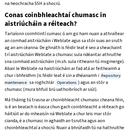
na heochracha SSH a shocrú.
Conas coinbhleachtaí chumasc in
aistriúcháin a réiteach?
Tarlaíonn coimhlintí cumasc ó am go ham nuair a athraítear
an comhad aistriúcháin i Weblate agus sa stór suas an sruth
ag an am céanna. De ghnáth is féidir leat é seo a sheachaint
trí aistriúcháin Weblate a chumasc sula ndéantar athruithe
sna comhaid aistriúcháin (m.sh. sula ritheann tú msgmerge).
Abair le Weblate na haistriúcháin ar fad atá ar feitheamh a
chur i bhfeidhm (is féidir leat é sin a dhéanamh i
Repository
sa roghchlár
) agus an stór a
maintenance
Operations
chumasc (mura bhfuil brú uathoibríoch ar siúl).
Má tháinig tú trasna ar choinbhleacht chumaisc cheana féin,
is é an bealach is éasca chun gach coinbhleacht a réiteach go
háitiúil ar do mheaisín ná Weblate a chur leis mar stór
cianda, é a chumasc in aghaidh an tsrutha agus aon
choinbhleachtaí a shocrú. Nuair a bhrúfaidh tú na hathruithe