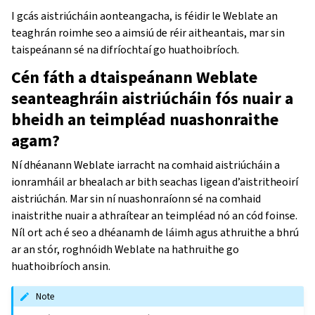
I gcás aistriúcháin aonteangacha, is féidir le Weblate an
teaghrán roimhe seo a aimsiú de réir aitheantais, mar sin
taispeánann sé na difríochtaí go huathoibríoch.
Cén fáth a dtaispeánann Weblate
seanteaghráin aistriúcháin fós nuair a
bheidh an teimpléad nuashonraithe
agam?
Ní dhéanann Weblate iarracht na comhaid aistriúcháin a
ionramháil ar bhealach ar bith seachas ligean d’aistritheoirí
aistriúchán. Mar sin ní nuashonraíonn sé na comhaid
inaistrithe nuair a athraítear an teimpléad nó an cód foinse.
Níl ort ach é seo a dhéanamh de láimh agus athruithe a bhrú
ar an stór, roghnóidh Weblate na hathruithe go
huathoibríoch ansin.
Note