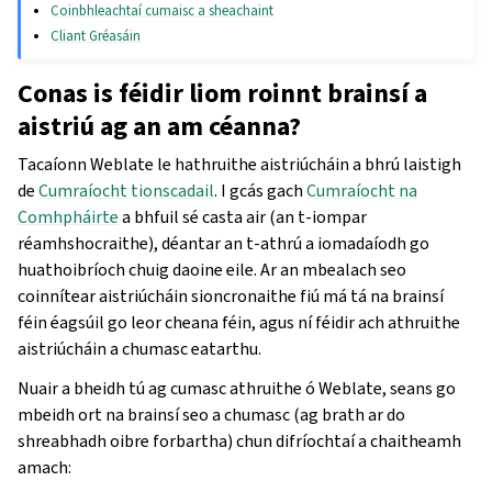
Coinbhleachtaí cumaisc a sheachaint
Cliant Gréasáin
Conas is féidir liom roinnt brainsí a
aistriú ag an am céanna?
Tacaíonn Weblate le hathruithe aistriúcháin a bhrú laistigh
de
Cumraíocht tionscadail
. I gcás gach
Cumraíocht na
Comhpháirte
a bhfuil sé casta air (an t-iompar
réamhshocraithe), déantar an t-athrú a iomadaíodh go
huathoibríoch chuig daoine eile. Ar an mbealach seo
coinnítear aistriúcháin sioncronaithe fiú má tá na brainsí
féin éagsúil go leor cheana féin, agus ní féidir ach athruithe
aistriúcháin a chumasc eatarthu.
Nuair a bheidh tú ag cumasc athruithe ó Weblate, seans go
mbeidh ort na brainsí seo a chumasc (ag brath ar do
shreabhadh oibre forbartha) chun difríochtaí a chaitheamh
amach: