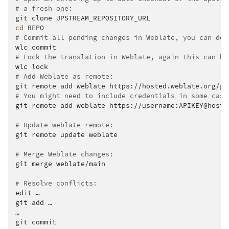
# a fresh one:
git
clone
cd
# Commit all pending changes in Weblate, you can do 
wlc
# Lock the translation in Weblate, again this can be
wlc
# Add Weblate as remote:
git
remote
add
weblate
# You might need to include credentials in some case
git
remote
add
weblate
https://username:APIKEY@hoste
# Update weblate remote:
git
remote
update
weblate

# Merge Weblate changes:
git
merge
weblate/main

# Resolve conflicts:
edit
…

git
add
…

…

git
commit
