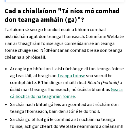
Cad a chiallaíonn "Tá níos mó comhad
don teanga amháin (ga)"?
Tarlaíonn sé seo go hiondúil nuair a bhíonn comhad
aistriúcháin agat don teanga fhoinseach. Coinníonn Weblate
rian ar theaghráin foinse agus coimeádann sé an teanga
foinse chuige seo. Ní dhéantar an comhad breise don teanga
chéanna a phróiseáil.
Ar eagla go bhfuil an t-aistriúchán go dtí an teanga foinse
ag teastáil, athraigh an
Teanga foinse
sna socruithe
comhpháirte. B'fhéidir gur mhaith leat
Béarla (Forbróir)
a
úsáid mar theanga fhoinseach, nó úsáid a bhaint as
Geata
cáilíochta do na teaghráin foinse
.
Sa chás nach bhfuil gá leis an gcomhad aistriúcháin don
teanga fhoinseach, bain den stór é le do thoil.
Sa chás go bhfuil gá le comhad aistriúcháin na teanga
foinse, ach gur cheart do Weblate neamhaird a dhéanamh