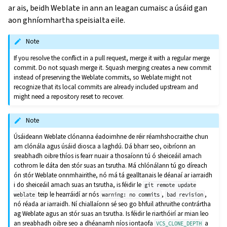
ar ais, beidh Weblate in ann an leagan cumaisc a úsáid gan
aon ghníomhartha speisialta eile.
Note
If you resolve the conflict in a pull request, merge it with a regular merge
commit. Do not squash merge it. Squash merging creates a new commit
instead of preserving the Weblate commits, so Weblate might not
recognize that its local commits are already included upstream and
might need a repository reset to recover.
Note
Úsáideann Weblate clónanna éadoimhne de réir réamhshocraithe chun
am clónála agus úsáid diosca a laghdú. Dá bharr seo, oibríonn an
sreabhadh oibre thíos is fearr nuair a thosaíonn tú ó sheiceáil amach
cothrom le dáta den stór suas an tsrutha. Má chlónálann tú go díreach
ón stór Weblate onnmhairithe, nó má tá gealltanais le déanaí ar iarraidh
i do sheiceáil amach suas an tsrutha, is féidir le
git
remote
update
teip le hearráidí ar nós
,
,
weblate
warning:
no
commits
bad
revision
nó réada ar iarraidh. Ní chiallaíonn sé seo go bhfuil athruithe contrártha
ag Weblate agus an stór suas an tsrutha. Is féidir le riarthóirí ar mian leo
an sreabhadh oibre seo a dhéanamh níos iontaofa
a
VCS_CLONE_DEPTH