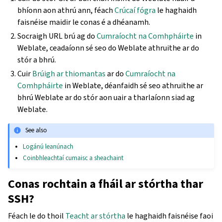
bhíonn aon athrú ann, féach
Crúcaí fógra
le haghaidh
faisnéise maidir le conas é a dhéanamh.
Socraigh URL brú ag do
Cumraíocht na Comhpháirte
in
Weblate, ceadaíonn sé seo do Weblate athruithe ar do
stór a bhrú.
Cuir
Brúigh ar thiomantas
ar do
Cumraíocht na
Comhpháirte
in Weblate, déanfaidh sé seo athruithe ar
bhrú Weblate ar do stór aon uair a tharlaíonn siad ag
Weblate.
See also
Logánú leanúnach
Coinbhleachtaí cumaisc a sheachaint
Conas rochtain a fháil ar stórtha thar
SSH?
Féach le do thoil
Teacht ar stórtha
le haghaidh faisnéise faoi