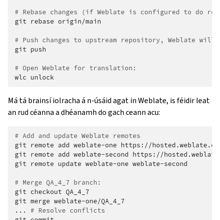
# Rebase changes (if Weblate is configured to do reb
git
rebase
origin/main

# Push changes to upstream repository, Weblate will 
git
push

# Open Weblate for translation:
wlc
Má tá brainsí iolracha á n-úsáid agat in Weblate, is féidir leat
an rud céanna a dhéanamh do gach ceann acu:
# Add and update Weblate remotes
git
remote
add
weblate-one
https://hosted.weblate.or
git
remote
add
weblate-second
https://hosted.weblate
git
remote
update
weblate-one
weblate-second

# Merge QA_4_7 branch:
git
checkout
QA_4_7

git
merge
weblate-one/QA_4_7

...
# Resolve conflicts
git
commit
