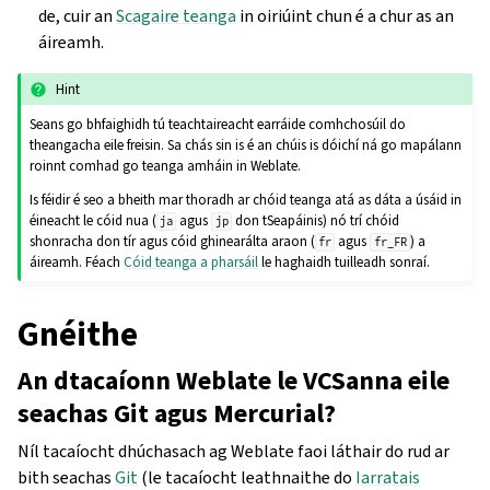
de, cuir an
Scagaire teanga
in oiriúint chun é a chur as an
áireamh.
Hint
Seans go bhfaighidh tú teachtaireacht earráide comhchosúil do
theangacha eile freisin. Sa chás sin is é an chúis is dóichí ná go mapálann
roinnt comhad go teanga amháin in Weblate.
Is féidir é seo a bheith mar thoradh ar chóid teanga atá as dáta a úsáid in
éineacht le cóid nua (
agus
don tSeapáinis) nó trí chóid
ja
jp
shonracha don tír agus cóid ghinearálta araon (
agus
) a
fr
fr_FR
áireamh. Féach
Cóid teanga a pharsáil
le haghaidh tuilleadh sonraí.
Gnéithe
An dtacaíonn Weblate le VCSanna eile
seachas Git agus Mercurial?
Níl tacaíocht dhúchasach ag Weblate faoi láthair do rud ar
bith seachas
Git
(le tacaíocht leathnaithe do
Iarratais