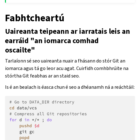
Fabhtcheartú
Uaireanta teipeann ar iarratais leis an
earráid "an iomarca comhad
oscailte"
Tarlaíonn sé seo uaireanta nuair a fhásann do stór Git an
iomarca agus tá go leor acu agat. Cuirfidh comhbhrúite na
stórtha Git feabhas ar an staid seo.
Is é an bealach is éasca chun é seo a dhéanamh ná a reáchtáil:
# Go to DATA_DIR directory
cd
# Compress all Git repositories
for
d
in
*/*
;
do
pushd
$d
git
popd