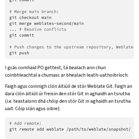
# Merge main branch:
git
checkout
main

git
merge
weblates-second/main

...
# Resolve conflicts
git
commit

# Push changes to the upstream repository, Weblate w
git
I gcás comhaid PO gettext, tá bealach ann chun
coinbhleachtaí a chumasc ar bhealach leath-uathoibríoch:
Faigh agus coinnigh clón áitiúil de stór Weblate Git. Faigh an
dara clón áitiúil úr freisin den stór Git in aghaidh an tsrutha
(i.e. teastaíonn dhá chóip den stór Git in aghaidh an tsrutha
uait: Cóip slán agus oibre):
# Add remote:
git
remote
add
weblate
/path/to/weblate/snapshot/
