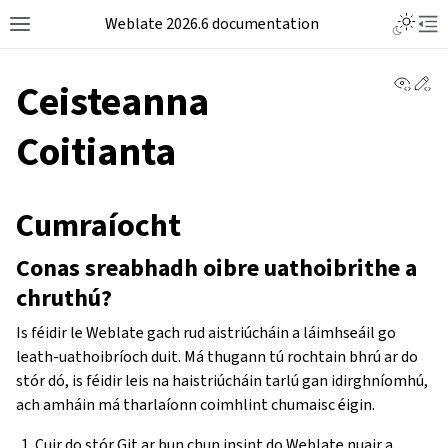
Weblate 2026.6 documentation
View 
Ed
Ceisteanna
Coitianta
Cumraíocht
Conas sreabhadh oibre uathoibrithe a
chruthú?
Is féidir le Weblate gach rud aistriúcháin a láimhseáil go
leath-uathoibríoch duit. Má thugann tú rochtain bhrú ar do
stór dó, is féidir leis na haistriúcháin tarlú gan idirghníomhú,
ach amháin má tharlaíonn coimhlint chumaisc éigin.
Cuir do stór Git ar bun chun insint do Weblate nuair a