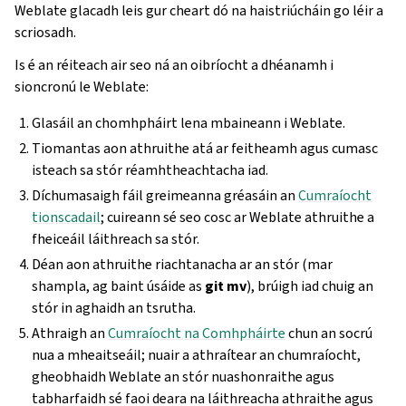
Weblate glacadh leis gur cheart dó na haistriúcháin go léir a
scriosadh.
Is é an réiteach air seo ná an oibríocht a dhéanamh i
sioncronú le Weblate:
Glasáil an chomhpháirt lena mbaineann i Weblate.
Tiomantas aon athruithe atá ar feitheamh agus cumasc
isteach sa stór réamhtheachtacha iad.
Díchumasaigh fáil greimeanna gréasáin an
Cumraíocht
tionscadail
; cuireann sé seo cosc ar Weblate athruithe a
fheiceáil láithreach sa stór.
Déan aon athruithe riachtanacha ar an stór (mar
shampla, ag baint úsáide as
git mv
), brúigh iad chuig an
stór in aghaidh an tsrutha.
Athraigh an
Cumraíocht na Comhpháirte
chun an socrú
nua a mheaitseáil; nuair a athraítear an chumraíocht,
gheobhaidh Weblate an stór nuashonraithe agus
tabharfaidh sé faoi deara na láithreacha athraithe agus