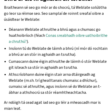
Braitheann sé seo go mór ar do shocrú, tá Weblate solúbtha
go leor sa réimse seo. Seo samplaí de roinnt sreafaí oibre a
úsáidtear le Weblate:
Déanann Weblate athruithe a bhrú agus a chumasc go
huathoibríoch (féach
Conas sreabhadh oibre uathoibrithe
a chruthú?
).
Insíonn tú do Weblate de láimh a bhrú (ní mór dó rochtain
a bhrú ar an stór in aghaidh an tsrutha).
Cumascann duine éigin athruithe de láimh ó stór Weblate
git isteach sa stór in aghaidh an tsrutha.
Athscríobhann duine éigin stair arna dtáirgeadh ag
Weblate (m.sh. trí ghealltanais chumaisc a dhíchur),
cumaisc sé athruithe, agus insíonn sé do Weblate an t-
ábhar a athshocrú sa stór réamhtheachtacha.
Ar ndóigh tá cead agat iad seo go léir a mheascadh mar is
mian leat.