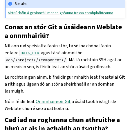
See also
Aistriúcháin á gcoinneáil mar an gcéanna trasna comhpháirteanna
Conas an stór Git a úsáideann Weblate
a onnmhairiú?
Níl aon rud speisialta faoin stór, tá sé ina chónaí faoin
eolaire
agus tá sé ainmnithe
DATA_DIR
. Má tá rochtain SSH agat ar
vcs/<project>/<component>/
an meaisín seo, is féidir leat an stór a úsáid go díreach.
Le rochtain gan ainm, b'fhéidir gur mhaith leat freastalaí Git
a rith agus ligean dó an stór a sheirbheáil ar an domhan
lasmuigh.
Nó is féidir leat
Onnmhaireoir Git
a úsáid taobh istigh de
Weblate chun é seo a uathoibriú.
Cad iad na roghanna chun athruithe a
bhrú ar ais in aghaidh an tsrutha?