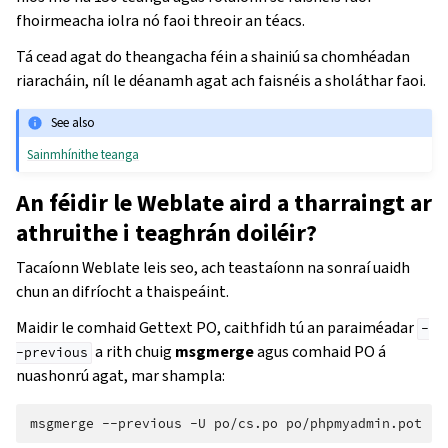
fhoirmeacha iolra nó faoi threoir an téacs.
Tá cead agat do theangacha féin a shainiú sa chomhéadan
riaracháin, níl le déanamh agat ach faisnéis a sholáthar faoi.
See also
Sainmhínithe teanga
An féidir le Weblate aird a tharraingt ar
athruithe i teaghrán doiléir?
Tacaíonn Weblate leis seo, ach teastaíonn na sonraí uaidh
chun an difríocht a thaispeáint.
Maidir le comhaid Gettext PO, caithfidh tú an paraiméadar
-
a rith chuig
msgmerge
agus comhaid PO á
-previous
nuashonrú agat, mar shampla:
msgmerge
--previous
-U
po/cs.po