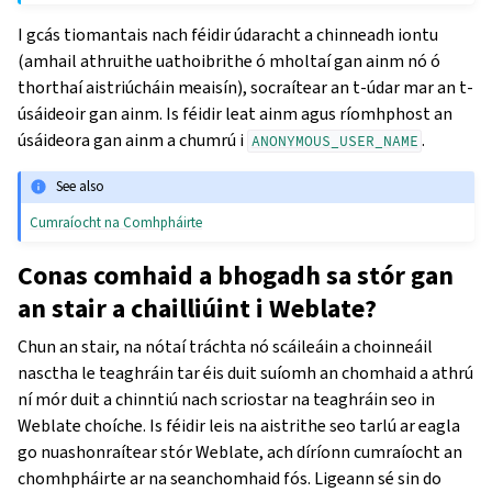
I gcás tiomantais nach féidir údaracht a chinneadh iontu
(amhail athruithe uathoibrithe ó mholtaí gan ainm nó ó
thorthaí aistriúcháin meaisín), socraítear an t-údar mar an t-
úsáideoir gan ainm. Is féidir leat ainm agus ríomhphost an
úsáideora gan ainm a chumrú i
.
ANONYMOUS_USER_NAME
See also
Cumraíocht na Comhpháirte
Conas comhaid a bhogadh sa stór gan
an stair a chailliúint i Weblate?
Chun an stair, na nótaí tráchta nó scáileáin a choinneáil
nasctha le teaghráin tar éis duit suíomh an chomhaid a athrú
ní mór duit a chinntiú nach scriostar na teaghráin seo in
Weblate choíche. Is féidir leis na aistrithe seo tarlú ar eagla
go nuashonraítear stór Weblate, ach díríonn cumraíocht an
chomhpháirte ar na seanchomhaid fós. Ligeann sé sin do