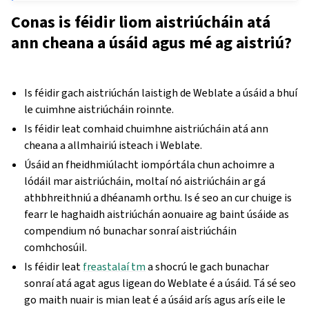
Conas is féidir liom aistriúcháin atá
ann cheana a úsáid agus mé ag aistriú?
Is féidir gach aistriúchán laistigh de Weblate a úsáid a bhuí
le cuimhne aistriúcháin roinnte.
Is féidir leat comhaid chuimhne aistriúcháin atá ann
cheana a allmhairiú isteach i Weblate.
Úsáid an fheidhmiúlacht iompórtála chun achoimre a
lódáil mar aistriúcháin, moltaí nó aistriúcháin ar gá
athbhreithniú a dhéanamh orthu. Is é seo an cur chuige is
fearr le haghaidh aistriúchán aonuaire ag baint úsáide as
compendium nó bunachar sonraí aistriúcháin
comhchosúil.
Is féidir leat
freastalaí tm
a shocrú le gach bunachar
sonraí atá agat agus ligean do Weblate é a úsáid. Tá sé seo
go maith nuair is mian leat é a úsáid arís agus arís eile le