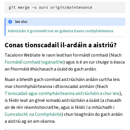
git
merge
-s
ours
See also
Aistriúcháin á gcoinneáil mar an gcéanna trasna comhpháirteanna
Conas tionscadail il-ardáin a aistriú?
Tacaíonn Weblate le raon leathan formáidí comhaid (féach
Formáidí comhaid logánaithe
) agus is é an cur chuige is éasca
an fhormáid dhúchasach a úsáid do gach ardán.
Nuair a bheidh gach comhad aistriúcháin ardáin curtha leis
mar chomhpháirteanna i dtionscadal amháin (féach
Tionscadail agus comhpháirteanna aistriúcháin a chur leis
),
is féidir leat an ghné iomadú aistriúcháin a úsáid (a chasadh
air de réir réamhshocraithe, agus is féidir í a mhúchadh i
Cumraíocht na Comhpháirte
) chun teaghráin do gach ardán
a aistriú ag an am céanna.