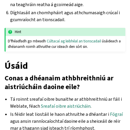
na teaghráin reatha á gcoimeád aige.
Díghlasáil an chomhpháirt agus athchumasaigh crúcaí i
gcumraíocht an tionscadail.
Hint
D'fhéadfadh go mbeadh
Cúltacaí ag leibhéal an tionscadail
úsáideach a
dhéanamh roimh athruithe cur isteach den sórt sin.
Úsáid
Conas a dhéanaim athbhreithniú ar
aistriúcháin daoine eile?
Tá roinnt sreafaí oibre bunaithe ar athbhreithniú ar fáil i
Weblate, féach
Sreafaí oibre aistriúcháin
.
Is féidir leat liostáil le haon athruithe a dhéantar i
Fógraí
agus ansin ranníocaíochtaí daoine eile a sheiceáil de réir
mar a thagann siad isteach trí ríomhphost.