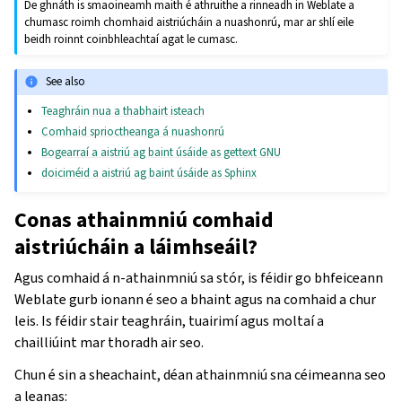
De ghnáth is smaoineamh maith é athruithe a rinneadh in Weblate a
chumasc roimh chomhaid aistriúcháin a nuashonrú, mar ar shlí eile
beidh roinnt coinbhleachtaí agat le cumasc.
See also
Teaghráin nua a thabhairt isteach
Comhaid sprioctheanga á nuashonrú
Bogearraí a aistriú ag baint úsáide as gettext GNU
doiciméid a aistriú ag baint úsáide as Sphinx
Conas athainmniú comhaid
aistriúcháin a láimhseáil?
Agus comhaid á n-athainmniú sa stór, is féidir go bhfeiceann
Weblate gurb ionann é seo a bhaint agus na comhaid a chur
leis. Is féidir stair teaghráin, tuairimí agus moltaí a
chailliúint mar thoradh air seo.
Chun é sin a sheachaint, déan athainmniú sna céimeanna seo
a leanas: