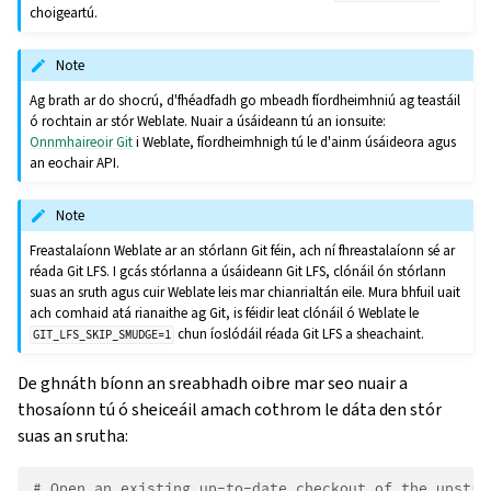
choigeartú.
Note
Ag brath ar do shocrú, d'fhéadfadh go mbeadh fíordheimhniú ag teastáil
ó rochtain ar stór Weblate. Nuair a úsáideann tú an ionsuite:
Onnmhaireoir Git
i Weblate, fíordheimhnigh tú le d'ainm úsáideora agus
an eochair API.
Note
Freastalaíonn Weblate ar an stórlann Git féin, ach ní fhreastalaíonn sé ar
réada Git LFS. I gcás stórlanna a úsáideann Git LFS, clónáil ón stórlann
suas an sruth agus cuir Weblate leis mar chianrialtán eile. Mura bhfuil uait
ach comhaid atá rianaithe ag Git, is féidir leat clónáil ó Weblate le
chun íoslódáil réada Git LFS a sheachaint.
GIT_LFS_SKIP_SMUDGE=1
De ghnáth bíonn an sreabhadh oibre mar seo nuair a
thosaíonn tú ó sheiceáil amach cothrom le dáta den stór
suas an srutha:
# Open an existing up-to-date checkout of the upstre