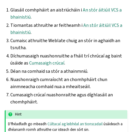
Glasáil comhpháirt an aistriúcháin i
An stór áitiúil VCS a
bhainistiú
.
Tiomantas athruithe ar feitheamh i
An stór áitiúil VCS a
bhainistiú
.
Cumaisc athruithe Weblate chuig an stór in aghaidh an
tsrutha.
Díchumasaigh nuashonruithe a fháil trí chrúcaí ag baint
úsáide as
Cumasaigh crúcaí
.
Déan na comhaid sa stór a athainmniú.
Nuashonraigh cumraíocht an chomhpháirt chun
ainmneacha comhaid nua a mheaitseáil.
Cumasaigh crúcaí nuashonraithe agus díghlasáil an
chomhpháirt.
Hint
D'fhéadfadh go mbeadh
Cúltacaí ag leibhéal an tionscadail
úsáideach a
dhéanamh roimh athruithe cur isteach den sórt sin.