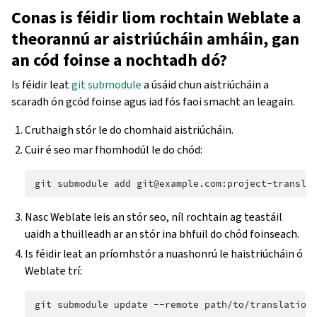
Conas is féidir liom rochtain Weblate a
theorannú ar aistriúcháin amháin, gan
an cód foinse a nochtadh dó?
Is féidir leat
git submodule
a úsáid chun aistriúcháin a
scaradh ón gcód foinse agus iad fós faoi smacht an leagain.
Cruthaigh stór le do chomhaid aistriúcháin.
Cuir é seo mar fhomhodúl le do chód:
git
submodule
add
git@example.com:project-transla
Nasc Weblate leis an stór seo, níl rochtain ag teastáil
uaidh a thuilleadh ar an stór ina bhfuil do chód foinseach.
Is féidir leat an príomhstór a nuashonrú le haistriúcháin ó
Weblate trí:
git
submodule
update
--remote