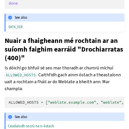
done
See also
DATA_DIR
Nuair a fhaigheann mé rochtain ar an
suíomh faighim earráid "Drochiarratas
(400)"
Is dóichí go bhfuil sé seo mar thoradh ar chumrú míchuí
. Caithfidh gach ainm óstach a theastaíonn
ALLOWED_HOSTS
uait a rochtain a fháil ar do Weblate a bheith ann. Mar
shampla:
ALLOWED_HOSTS
=
[
"weblate.example.com"
,
"weblate"
,
"
See also
Ceadaíodh socrú na n-óstach