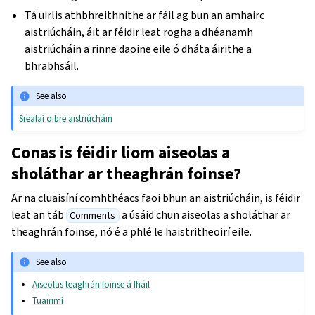
Tá uirlis athbhreithnithe ar fáil ag bun an amhairc
aistriúcháin, áit ar féidir leat rogha a dhéanamh
aistriúcháin a rinne daoine eile ó dháta áirithe a
bhrabhsáil.
See also
Sreafaí oibre aistriúcháin
Conas is féidir liom aiseolas a
sholáthar ar theaghrán foinse?
Ar na cluaisíní comhthéacs faoi bhun an aistriúcháin, is féidir
leat an táb
a úsáid chun aiseolas a sholáthar ar
Comments
theaghrán foinse, nó é a phlé le haistritheoirí eile.
See also
Aiseolas teaghrán foinse á fháil
Tuairimí