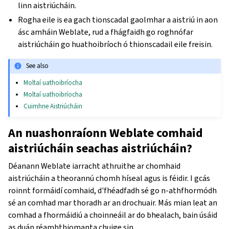
linn aistriúcháin.
Rogha eile is ea gach tionscadal gaolmhar a aistriú in aon
ásc amháin Weblate, rud a fhágfaidh go roghnófar
aistriúcháin go huathoibríoch ó thionscadail eile freisin.
See also
Moltaí uathoibríocha
Moltaí uathoibríocha
Cuimhne Aistriúcháin
An nuashonraíonn Weblate comhaid
aistriúcháin seachas aistriúcháin?
Déanann Weblate iarracht athruithe ar chomhaid
aistriúcháin a theorannú chomh híseal agus is féidir. I gcás
roinnt formáidí comhaid, d'fhéadfadh sé go n-athfhormódh
sé an comhad mar thoradh ar an drochuair. Más mian leat an
comhad a fhormáidiú a choinneáil ar do bhealach, bain úsáid
as duán réamhthiomanta chuige sin.