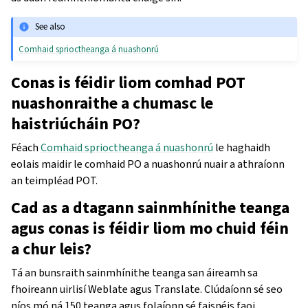
See also
Comhaid sprioctheanga á nuashonrú
Conas is féidir liom comhad POT
nuashonraithe a chumasc le
haistriúcháin PO?
Féach
Comhaid sprioctheanga á nuashonrú
le haghaidh
eolais maidir le comhaid PO a nuashonrú nuair a athraíonn
an teimpléad POT.
Cad as a dtagann sainmhínithe teanga
agus conas is féidir liom mo chuid féin
a chur leis?
Tá an bunsraith sainmhínithe teanga san áireamh sa
fhoireann uirlisí Weblate agus Translate. Clúdaíonn sé seo
níos mó ná 150 teanga agus folaíonn sé faisnéis faoi