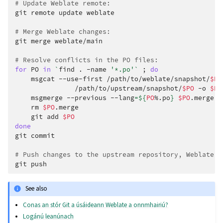
# Update Weblate remote:
git
remote
update
weblate

# Merge Weblate changes:
git
merge
weblate/main

# Resolve conflicts in the PO files:
for
PO
in
`
find
.
-name
'*.po'
`
;
do
msgcat
--use-first
/path/to/weblate/snapshot/
$PO
/path/to/upstream/snapshot/
$PO
-o
$PO
msgmerge
--previous
--lang
=
${
PO
%.po
}
$PO
.merge
d
rm
$PO
git
add
$PO
done
git
commit

# Push changes to the upstream repository, Weblate w
git
See also
Conas an stór Git a úsáideann Weblate a onnmhairiú?
Logánú leanúnach