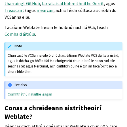
tharraingt GitHub
,
Iarratais athbhreithnithe Gerrit
, agus
Treascairt
) agus
mearcair
, ach is féidir cúltaca a scríobh do
VCSanna eile.
Tacaíonn Weblate freisin le hoibriú nach lú VCS, féach
Comhaid áitiúla
.
Note
Chun tacú le VCSanna eile ó dhúchas, éilíonn Weblate VCS dáilte a úsáid,
agus is dócha go bhféadfaí é a choigeartú chun oibriú le haon rud eile
seachas Git agus Mercurial, ach caithfidh duine éigin an tacaíocht seo a
chur i bhfeidhm.
See also
Comhtháthú rialaithe leagan
Conas a chreideann aistritheoirí
Weblate?
Déantar gach athrú a dhéantar ar Weblate a chur i VCS faoi