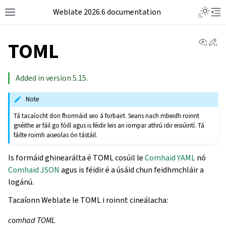
Weblate 2026.6 documentation
View 
Ed
TOML
Added in version 5.15.
Note
Tá tacaíocht don fhormáid seo á forbairt. Seans nach mbeidh roinnt
gnéithe ar fáil go fóill agus is féidir leis an iompar athrú idir eisiúintí. Tá
fáilte roimh aiseolas ón tástáil.
Is formáid ghinearálta é TOML cosúil le
Comhaid YAML
nó
Comhaid JSON
agus is féidir é a úsáid chun feidhmchláir a
logánú.
Tacaíonn Weblate le TOML i roinnt cineálacha:
comhad TOML