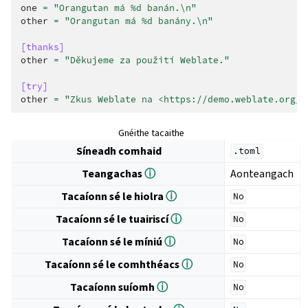
one
=
"Orangutan má %d banán.
\n
"
other
=
"Orangutan má %d banány.
\n
"
[thanks]
other
=
"Děkujeme za použití Weblate."
[try]
other
=
"Zkus Weblate na <https://demo.weblate.org/>
Gnéithe tacaithe
Síneadh comhaid
.toml
Teangachas
ⓘ
Aonteangach
Tacaíonn sé le hiolra
ⓘ
No
Tacaíonn sé le tuairiscí
ⓘ
No
Tacaíonn sé le míniú
ⓘ
No
Tacaíonn sé le comhthéacs
ⓘ
No
Tacaíonn suíomh
ⓘ
No