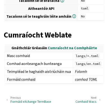
Tacaíonn sé le bratacha
ⓘ
No
Aitheantóir API
toml
Tacaíonn sé le teaghráin léite amháin
ⓘ
No
Cumraíocht Weblate
Gnáthchlár Gréasáin
Cumraíocht na Comhpháirte
Masc comhaid
langs/*.toml
Comhad aonteangach bunteanga
langs/en.toml
Teimpléad le haghaidh aistriúcháin nua
Folamh
Formáid comhaid
comhad TOML
Previous
Next
Formáid eXchange TermBase
Comhaid téacs