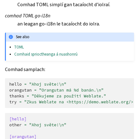
Comhad TOML simplí gan tacaíocht d'iolraí.
comhad TOML go-i18n
an leagan go-i18n le tacaíocht do iolra.
See also
TOML
Comhaid sprioctheanga á nuashonrú
Comhad samplach:
hello
=
"Ahoj světe!
\n
"
orangutan
=
"Orangutan má %d banán.
\n
"
thanks
=
"Děkujeme za použití Weblate."
try
=
"Zkus Weblate na <https://demo.weblate.org/>!
\
[hello]
other
=
"Ahoj světe!
\n
"
[orangutan]