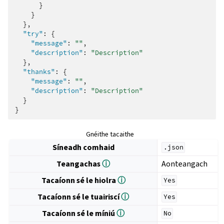
}
}
},
"try"
:
{
"message"
:
""
,
"description"
:
"Description"
},
"thanks"
:
{
"message"
:
""
,
"description"
:
"Description"
}
}
Gnéithe tacaithe
Síneadh comhaid
.json
Teangachas
ⓘ
Aonteangach
Tacaíonn sé le hiolra
ⓘ
Yes
Tacaíonn sé le tuairiscí
ⓘ
Yes
Tacaíonn sé le míniú
ⓘ
No