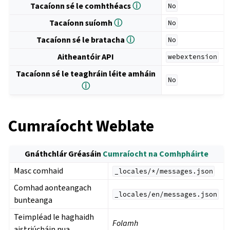
Tacaíonn sé le comhthéacs
ⓘ
No
Tacaíonn suíomh
ⓘ
No
Tacaíonn sé le bratacha
ⓘ
No
Aitheantóir API
webextension
Tacaíonn sé le teaghráin léite amháin
No
ⓘ
Cumraíocht Weblate
Gnáthchlár Gréasáin
Cumraíocht na Comhpháirte
Masc comhaid
_locales/*/messages.json
Comhad aonteangach
_locales/en/messages.json
bunteanga
Teimpléad le haghaidh
Folamh
aistriúcháin nua