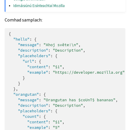
Idirnáisiúnú Eisínteachtaí Mozilla
Comhad samplach:
{
"hello"
:
{
"message"
:
"Ahoj světe!\n"
,
"description"
:
"Description"
,
"placeholders"
:
{
"url"
:
{
"content"
:
"$1"
,
"example"
:
"https://developer.mozilla.org"
}
}
},
"orangutan"
:
{
"message"
:
"Orangutan has $coUnT$ bananas"
,
"description"
:
"Description"
,
"placeholders"
:
{
"count"
:
{
"content"
:
"$1"
,
"example"
:
"5"