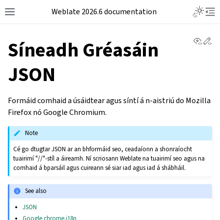
Weblate 2026.6 documentation
View 
Ed
Síneadh Gréasáin
JSON
Formáid comhaid a úsáidtear agus síntí á n-aistriú do Mozilla
Firefox nó Google Chromium.
Note
Cé go dtugtar JSON ar an bhformáid seo, ceadaíonn a shonraíocht
tuairimí "//"-stíl a áireamh. Ní scriosann Weblate na tuairimí seo agus na
comhaid á bparsáil agus cuireann sé siar iad agus iad á shábháil.
See also
JSON
Google chrome.i18n