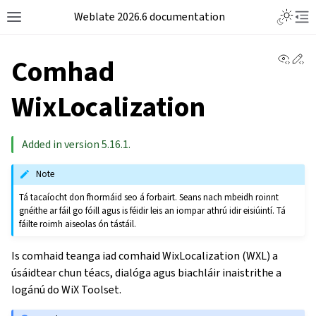
Weblate 2026.6 documentation
View 
Ed
Comhad
WixLocalization
Added in version 5.16.1.
Note
Tá tacaíocht don fhormáid seo á forbairt. Seans nach mbeidh roinnt
gnéithe ar fáil go fóill agus is féidir leis an iompar athrú idir eisiúintí. Tá
fáilte roimh aiseolas ón tástáil.
Is comhaid teanga iad comhaid WixLocalization (WXL) a
úsáidtear chun téacs, dialóga agus biachláir inaistrithe a
logánú do WiX Toolset.