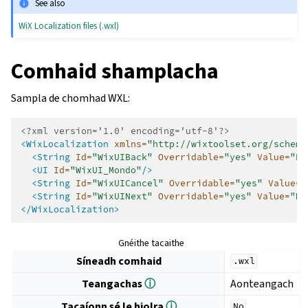
See also
WiX Localization files (.wxl)
Comhaid shamplacha
Sampla de chomhad WXL:
<?xml version='1.0' encoding='utf-8'?>
<WixLocalization
xmlns=
"http://wixtoolset.org/schema
<String
Id=
"WixUIBack"
Overridable=
"yes"
Value=
"Ba
<UI
Id=
"WixUI_Mondo"
/>
<String
Id=
"WixUICancel"
Overridable=
"yes"
Value=
"
<String
Id=
"WixUINext"
Overridable=
"yes"
Value=
"Ne
</WixLocalization>
Gnéithe tacaithe
Síneadh comhaid
.wxl
Teangachas
ⓘ
Aonteangach
Tacaíonn sé le hiolra
ⓘ
No