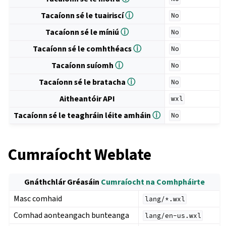
Tacaíonn sé le tuairiscí
ⓘ
No
Tacaíonn sé le míniú
ⓘ
No
Tacaíonn sé le comhthéacs
ⓘ
No
Tacaíonn suíomh
ⓘ
No
Tacaíonn sé le bratacha
ⓘ
No
Aitheantóir API
wxl
Tacaíonn sé le teaghráin léite amháin
ⓘ
No
Cumraíocht Weblate
Gnáthchlár Gréasáin
Cumraíocht na Comhpháirte
Masc comhaid
lang/*.wxl
Comhad aonteangach bunteanga
lang/en-us.wxl