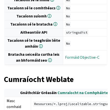
No
Tacaíonn sé le comhthéacs
ⓘ
No
Tacaíonn suíomh
ⓘ
No
Tacaíonn sé le bratacha
ⓘ
No
Aitheantóir API
stringsdict
Tacaíonn sé le teaghráin léite
No
amháin
ⓘ
Bratacha seiceála curtha leis
Formáid Objective-C
an bhformáid seo
ⓘ
Cumraíocht Weblate
Gnáthchlár Gréasáin
Cumraíocht na Comhpháirte
Masc
Resources/*.lproj/Localizable.stringsd
comhaid