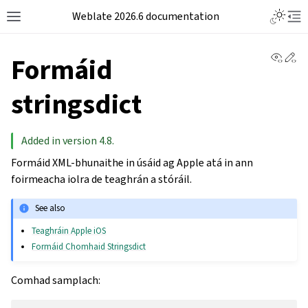
Weblate 2026.6 documentation
View 
Ed
Formáid
stringsdict
Added in version 4.8.
Formáid XML-bhunaithe in úsáid ag Apple atá in ann
foirmeacha iolra de teaghrán a stóráil.
See also
Teaghráin Apple iOS
Formáid Chomhaid Stringsdict
Comhad samplach: