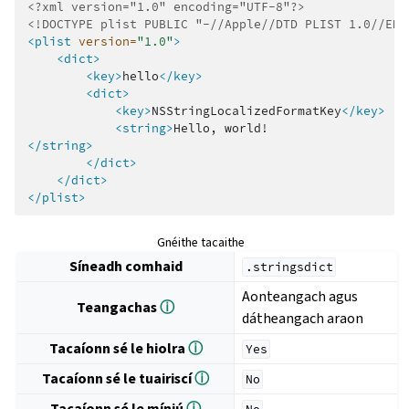
<?xml version="1.0" encoding="UTF-8"?>
<!DOCTYPE plist PUBLIC "-//Apple//DTD PLIST 1.0//EN"
<plist
version=
"1.0"
>
<dict>
<key>
hello
</key>
<dict>
<key>
NSStringLocalizedFormatKey
</key>
<string>
Hello,
</string>
</dict>
</dict>
</plist>
Gnéithe tacaithe
Síneadh comhaid
.stringsdict
Aonteangach agus
Teangachas
ⓘ
dátheangach araon
Tacaíonn sé le hiolra
ⓘ
Yes
Tacaíonn sé le tuairiscí
ⓘ
No
Tacaíonn sé le míniú
ⓘ