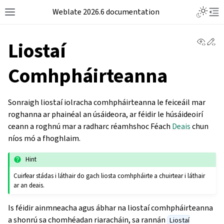
Weblate 2026.6 documentation
View 
Ed
Liostaí
Comhpháirteanna
Sonraigh liostaí iolracha comhpháirteanna le feiceáil mar
roghanna ar phainéal an úsáideora, ar féidir le húsáideoirí
ceann a roghnú mar a radharc réamhshoc Féach
Deais
chun
níos mó a fhoghlaim.
Hint
Cuirfear stádas i láthair do gach liosta comhpháirte a chuirtear i láthair
ar an deais.
Is féidir ainmneacha agus ábhar na liostaí comhpháirteanna
a shonrú sa chomhéadan riaracháin, sa rannán
Liostaí