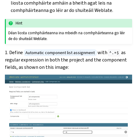
liosta comhpháirte amháin a bheith agat leis na
comhpháirteanna go léir ar do shuiteáil Weblate.
Hint
Déan liosta comhpháirteanna ina mbeidh na comhpháirteanna go léir
de do shuiteáil Weblate.
1. Define
with
as
Automatic component list assignment
^.*$
regular expression in both the project and the component
fields, as shown on this image: