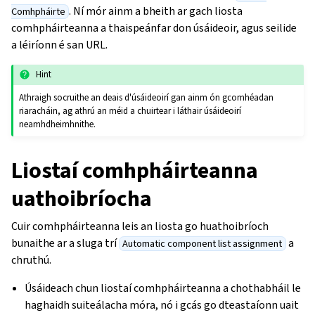
. Ní mór ainm a bheith ar gach liosta
Comhpháirte
comhpháirteanna a thaispeánfar don úsáideoir, agus seilide
a léiríonn é san URL.
Hint
Athraigh socruithe an deais d'úsáideoirí gan ainm ón gcomhéadan
riaracháin, ag athrú an méid a chuirtear i láthair úsáideoirí
neamhdheimhnithe.
Liostaí comhpháirteanna
uathoibríocha
Cuir comhpháirteanna leis an liosta go huathoibríoch
bunaithe ar a sluga trí
a
Automatic component list assignment
chruthú.
Úsáideach chun liostaí comhpháirteanna a chothabháil le
haghaidh suiteálacha móra, nó i gcás go dteastaíonn uait