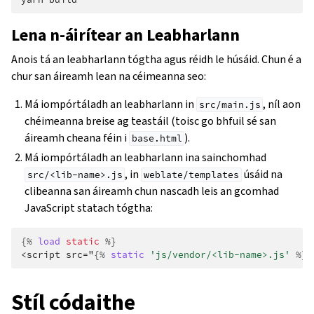
Lena n-áirítear an Leabharlann
Anois tá an leabharlann tógtha agus réidh le húsáid. Chun é a
chur san áireamh lean na céimeanna seo:
Má iompórtáladh an leabharlann in
, níl aon
src/main.js
chéimeanna breise ag teastáil (toisc go bhfuil sé san
áireamh cheana féin i
).
base.html
Má iompórtáladh an leabharlann ina sainchomhad
, in
úsáid na
src/<lib-name>.js
weblate/templates
clibeanna san áireamh chun nascadh leis an gcomhad
JavaScript statach tógtha:
{%
load
static
%}
<script src="
{%
static
'js/vendor/<lib-name>.js'
%}
"
Stíl códaithe