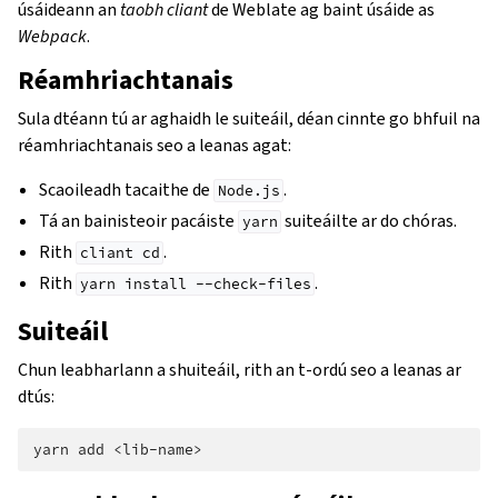
úsáideann an
taobh cliant
de Weblate ag baint úsáide as
Webpack
.
Réamhriachtanais
Sula dtéann tú ar aghaidh le suiteáil, déan cinnte go bhfuil na
réamhriachtanais seo a leanas agat:
Scaoileadh tacaithe de
.
Node.js
Tá an bainisteoir pacáiste
suiteáilte ar do chóras.
yarn
Rith
.
cliant
cd
Rith
.
yarn
install
--check-files
Suiteáil
Chun leabharlann a shuiteáil, rith an t-ordú seo a leanas ar
dtús:
yarn
add