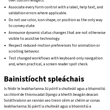
over custom widgets.
Associate every form control with a label, help text, and
validation errors where applicable.
Do not use color, icon shape, or position as the only way
to convey state.
Announce dynamic status changes that are not otherwise
visible to assistive technology.
Respect reduced-motion preferences for animation or
scrolling behavior.
Test changed workflows with keyboard-only navigation
and, when practical, a screen reader spot check.
Bainistíocht spleáchais
Is féidir le leabharlanna
3ú páirtí
a shuiteáil agus a bhainistiú
sa
chliant
de thionscadal Django a bheith beagán deacair.
Soláthraíonn an rannán seo treoir céim ar chéim ar conas
leabharlanna 3ú páirtí a shuiteáil agus a bhainistiú a