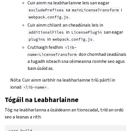
Cuir ainm na leabharlainne leis san eagar
sa
i
excludePrefixes
mainLicenseTransform
.
webpack.config.js
Cuir ainm chliant an cheadúnais leis in
in
san eagar
additionalFiles
LicensePlugin
in
.
plugins
webpack.config.js
Cruthaigh feidhm
<lib-
don chomhad ceadúnais
name>LicenseTransform
a tugadh isteach sna céimeanna roimhe seo agus
bain úsáid as.
Nóta: Cuir ainm iarbhír na leabharlainne tríú páirtí in
ionad
.
<lib-name>
Tógáil na Leabharlainne
Tóg na leabharlanna a úsáideann an tionscadal, tríd an ordú
seo a leanas a rith:
yarn