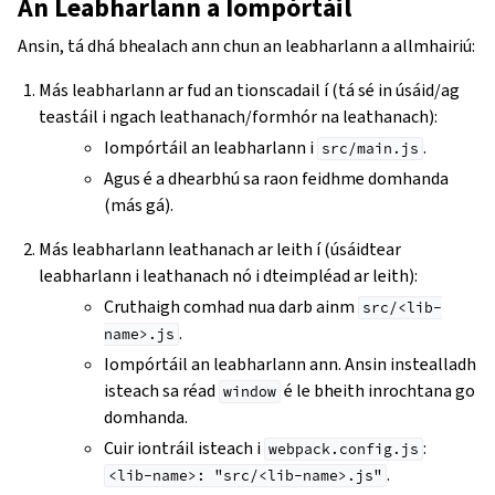
An Leabharlann a Iompórtáil
Ansin, tá dhá bhealach ann chun an leabharlann a allmhairiú:
Más leabharlann ar fud an tionscadail í (tá sé in úsáid/ag
teastáil i ngach leathanach/formhór na leathanach):
Iompórtáil an leabharlann i
.
src/main.js
Agus é a dhearbhú sa raon feidhme domhanda
(más gá).
Más leabharlann leathanach ar leith í (úsáidtear
leabharlann i leathanach nó i dteimpléad ar leith):
Cruthaigh comhad nua darb ainm
src/<lib-
.
name>.js
Iompórtáil an leabharlann ann. Ansin instealladh
isteach sa réad
é le bheith inrochtana go
window
domhanda.
Cuir iontráil isteach i
:
webpack.config.js
.
<lib-name>:
"src/<lib-name>.js"