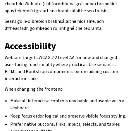
cheart do Weblate (i bhformhór na gcásanna) taispeáint
agus feidhmiú i gceart sna brabhsálaithe seo freisin.
Seans go n-oibreoidh brabhsálaithe níos sine, ach
d’fhéadfadh go mbeadh roinnt gnéithe teoranta.
Accessibility
Weblate targets WCAG 2.2 Level AA for new and changed
user-facing functionality where practical. Use semantic
HTML and Bootstrap components before adding custom
interaction code.
When changing the frontend:
Make all interactive controls reachable and usable with a
keyboard.
Keep focus order logical and preserve visible focus styling.
Prefer native buttons, links, inputs, selects, and tables