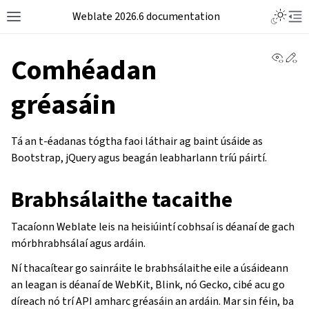
Weblate 2026.6 documentation
View 
Ed
Comhéadan
gréasáin
Tá an t-éadanas tógtha faoi láthair ag baint úsáide as
Bootstrap, jQuery agus beagán leabharlann tríú páirtí.
Brabhsálaithe tacaithe
Tacaíonn Weblate leis na heisiúintí cobhsaí is déanaí de gach
mórbhrabhsálaí agus ardáin.
Ní thacaítear go sainráite le brabhsálaithe eile a úsáideann
an leagan is déanaí de WebKit, Blink, nó Gecko, cibé acu go
díreach nó trí API amharc gréasáin an ardáin. Mar sin féin, ba