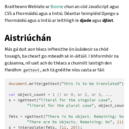
Braitheann Weblate ar
Biome
chun an cód JavaScript agus
CSS a fhormáidiú agus a lintiú. Déantar teimpléid Django a
fhormáidiú agus a lintiú ar leithligh le
djade
agus
djlint
.
Aistriúchán
Más gá duit aon téacs infheicthe ón úsáideoir sa chód
tosaigh, ba cheart go mbeadh sé in-áitiúil. I bhformhór na
gcásanna, níl uait ach do théacs a chuimilt laistigh den
fheidhm
, ach tá gnéithe níos casta ar fáil:
gettext
document
.
write
(
gettext
(
"this is to be translated"
));
var
object_count
=
1
// or 0, or 2, or 3, ...
s
=
ngettext
(
"literal for the singular case"
,
"literal for the plural case"
,
object_count
)
fmts
=
ngettext
(
"There is %s object. Remaining: %s"
,
"There are %s objects. Remaining: %s"
,
11
);
s
=
interpolate
(
fmts
,
[
11
,
20
]);