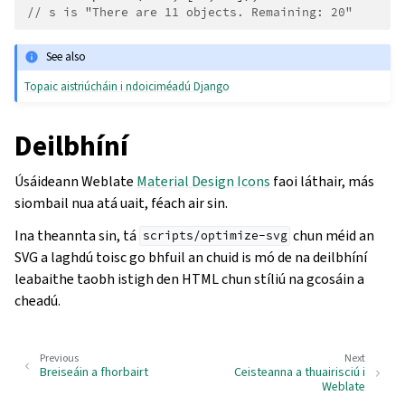
// s is "There are 11 objects. Remaining: 20"
See also
Topaic aistriúcháin i ndoiciméadú Django
Deilbhíní
Úsáideann Weblate
Material Design Icons
faoi láthair, más
siombail nua atá uait, féach air sin.
Ina theannta sin, tá
chun méid an
scripts/optimize-svg
SVG a laghdú toisc go bhfuil an chuid is mó de na deilbhíní
leabaithe taobh istigh den HTML chun stíliú na gcosáin a
cheadú.
Previous
Next
Breiseáin a fhorbairt
Ceisteanna a thuairisciú i
Weblate