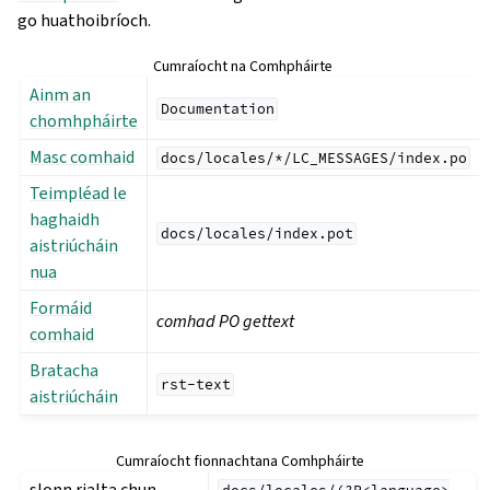
go huathoibríoch.
Cumraíocht na Comhpháirte
Ainm an
Documentation
chomhpháirte
Masc comhaid
docs/locales/*/LC_MESSAGES/index.po
Teimpléad le
haghaidh
docs/locales/index.pot
aistriúcháin
nua
Formáid
comhad PO gettext
comhaid
Bratacha
rst-text
aistriúcháin
Cumraíocht fionnachtana Comhpháirte
slonn rialta chun