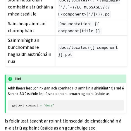
docs/locales/(?P<language>
comhaid aistriúcháin a
[^/.]*)/LC_MESSAGES/(?
mheaitseáil le
P<component>[^/]*)\.po
Saincheap ainm an
Documentation:
{{
chomhpháirt
component|title
}}
Sainmhínigh an
bunchomhad le
docs/locales/{{
component
haghaidh aistriúcháin
}}.pot
nua
Hint
Arbh fhearr leat Sphinx gan ach comhad PO amháin a ghiniúint? Ós rud é
Sphinx 3.3.0 is féidir leat é seo a bhaint amach ag baint úsáide as:
gettext_compact
=
"docs"
Is féidir leat teacht ar roinnt tionscadal doiciméadúcháin á
n-aistriú ag baint úsáide as an gcur chuige seo: