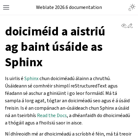
Weblate 2026.6 documentation
View 
Ed
doiciméid a aistriú
ag baint úsáide as
Sphinx
Is uirlis é
Sphinx
chun doiciméadú álainn a chruthú.
Úsáideann sé comhréir shimplí reStructuredText agus
féadann sé aschur a ghiniúint i go leor formáidí. Má tá
sampla á lorg agat, tógtar an doiciméadú seo agus é á úsáid
freisin. Is é an compánach an-úsáideach chun Sphinx a úsáid
ná an tseirbhís
Read the Docs
, a dhéanfaidh do dhoiciméadú
a thógáil agus a fhoilsiú saor in aisce.
Ní dhíreoidh mé ar dhoiciméadú a scríobh é féin, má tá treoir