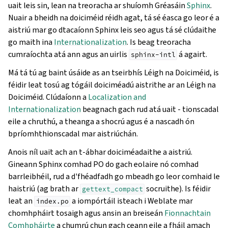
uait leis sin, lean na treoracha ar shuíomh Gréasáin
Sphinx
.
Nuair a bheidh na doiciméid réidh agat, tá sé éasca go leor é a
aistriú mar go dtacaíonn Sphinx leis seo agus tá sé clúdaithe
go maith ina
Internationalization
. Is beag treoracha
cumraíochta atá ann agus an uirlis
á agairt.
sphinx-intl
Má tá tú ag baint úsáide as an tseirbhís Léigh na Doiciméid, is
féidir leat tosú ag tógáil doiciméadú aistrithe ar an Léigh na
Doiciméid. Clúdaíonn a
Localization and
Internationalization
beagnach gach rud atá uait - tionscadal
eile a chruthú, a theanga a shocrú agus é a nascadh ón
bpríomhthionscadal mar aistriúchán.
Anois níl uait ach an t-ábhar doiciméadaithe a aistriú.
Gineann Sphinx comhad PO do gach eolaire nó comhad
barrleibhéil, rud a d'fhéadfadh go mbeadh go leor comhaid le
haistriú (ag brath ar
socruithe). Is féidir
gettext_compact
leat an
a iompórtáil isteach i Weblate mar
index.po
chomhpháirt tosaigh agus ansin an breiseán
Fionnachtain
Comhpháirte
a chumrú chun gach ceann eile a fháil amach