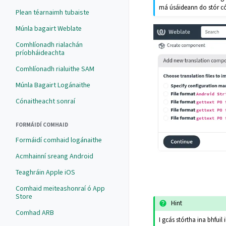
má úsáideann do stór có
Plean téarnaimh tubaiste
Múnla bagairt Weblate
Comhlíonadh rialachán
príobháideachta
Comhlíonadh rialuithe SAM
Múnla Bagairt Logánaithe
Cónaitheacht sonraí
FORMÁIDÍ COMHAID
Formáidí comhaid logánaithe
Acmhainní sreang Android
Teaghráin Apple iOS
Comhaid meiteashonraí ó App
Store
Hint
Comhad ARB
I gcás stórtha ina bhfui