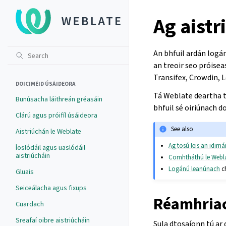
Ag aistr
An bhfuil ardán logán
an treoir seo próisea
Transifex, Crowdin, L
DOICIMÉID ÚSÁIDEORA
Tá Weblate deartha t
Bunúsacha láithreán gréasáin
bhfuil sé oiriúnach d
Clárú agus próifíl úsáideora
See also
Aistriúchán le Weblate
Ag tosú leis an idirná
Íoslódáil agus uaslódáil
aistriúcháin
Comhtháthú le Webl
Logánú leanúnach
ch
Gluais
Seiceálacha agus fixups
Réamhria
Cuardach
Sreafaí oibre aistriúcháin
Sula dtosaíonn tú ar 