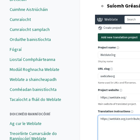
Suíomh Gréasá
Cuimhne Aistriúcháin
Cumraíocht
Cumraíocht samplach
Orduithe bainistíochta
Fógraí
Liostaí Comhpháirteanna
Modúil Roghnacha Weblate
Weblate a shaincheapadh
Comhéadan bainistíochta
Tacaíocht a fháil do Weblate
DOICIMÉID RANNÍOCÓIRÍ
Ag cur le Weblate
Treoirlínte Cumarsáide do
Ranníocóirí Weblate