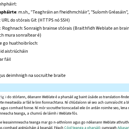
hpháirt:
hpháirte
: m.sh., "Teaghráin an fheidhmchláir", "Suíomh Gréasáin"
: URL do stórais Git (HTTPS nó SSH)
s
: Roghnach: Sonraigh brainse stórais (Braithfidh Weblate an bra
ch mura sonraítear é)
e go huathoibríoch:
d aistriúcháin
r fáil
us deimhnigh na socruithe braite
i do stórlann, déanann Weblate é a pharsáil ag baint úsáide as translation-finde
fig
e meaitseála ar fáil le linn fionnachtana. Ní chlúdaíonn sé seo ach cumraíocht a 
us comhaid foinse. Ní mór socruithe tionscadail eile ón ardán roimhe seo, lena n-á
neacha teanga, a chumrú de láimh i Weblate fós.
le leasainmneacha teanga mar go n-aithníonn agus go ndéanann Weblate athruithe
s comhaid aistriúcháin á bparsáil. Féach
Cóid teanga a pharsáil
; cumraigh
Ailias