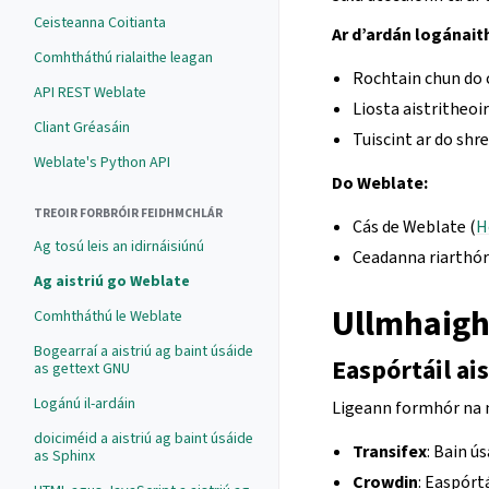
Ceisteanna Coitianta
Ar d’ardán logánait
Comhtháthú rialaithe leagan
Rochtain chun do 
API REST Weblate
Liosta aistritheoi
Cliant Gréasáin
Tuiscint ar do shr
Weblate's Python API
Do Weblate:
TREOIR FORBRÓIR FEIDHMCHLÁR
Cás de Weblate (
H
Ag tosú leis an idirnáisiúnú
Ceadanna riarthóra
Ag aistriú go Weblate
Ullmhaigh
Comhtháthú le Weblate
Bogearraí a aistriú ag baint úsáide
Easpórtáil ai
as gettext GNU
Logánú il-ardáin
Ligeann formhór na n
doiciméid a aistriú ag baint úsáide
Transifex
: Bain ú
as Sphinx
Crowdin
: Easpórt