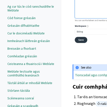
Ag cur tús le cód rannchuidithe le
Weblate
Cód foinse gréasáin
Gréasáin dífhabhtaithe
Cur le doiciméadú Weblate
Inmheánach láithreán gréasáin
Breiseáin a fhorbairt
Comhéadan gréasáin
Ceisteanna a thuairisciú i Weblate
See also
Weblate testsuite agus
comhtháthú leanúnach
Tionscadail agus comhph
Tástáil áitiúil ar mhodúil Weblate
Cuir comhphái
Stórlann tástála
Tar éis an tionscad
Scéimeanna sonraí
Roghnaigh
Ó rialú
Gréasáin a scaoileadh