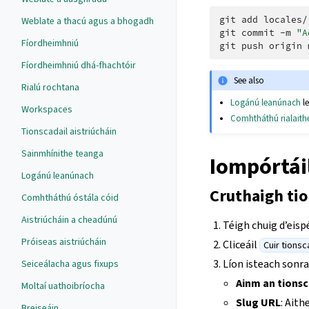
git
add
locales/

Weblate a thacú agus a bhogadh
git
commit
-m
"A
Fíordheimhniú
git
push
origin
Fíordheimhniú dhá-fhachtóir
See also
Rialú rochtana
Logánú leanúnach
le
Workspaces
Comhtháthú rialaith
Tionscadail aistriúcháin
Sainmhínithe teanga
Iompórtáil
Logánú leanúnach
Cruthaigh ti
Comhtháthú óstála cóid
Aistriúcháin a cheadúnú
Téigh chuig d’eisp
Próiseas aistriúcháin
Cliceáil
Cuir tionsc
Líon isteach sonra
Seiceálacha agus fixups
Ainm an tionsc
Moltaí uathoibríocha
Slug URL
: Aith
Breiseáin