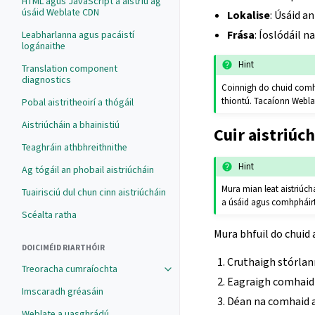
HTML agus JavaScript a aistriú ag
úsáid Weblate CDN
Lokalise
: Úsáid a
Frása
: Íoslódáil n
Leabharlanna agus pacáistí
logánaithe
Hint
Translation component
diagnostics
Coinnigh do chuid comha
thiontú. Tacaíonn Webla
Pobal aistritheoirí a thógáil
Aistriúcháin a bhainistiú
Cuir aistriúc
Teaghráin athbhreithnithe
Hint
Ag tógáil an phobail aistriúcháin
Mura mian leat aistriúchá
Tuairisciú dul chun cinn aistriúcháin
a úsáid agus comhpháirt
Scéalta ratha
Mura bhfuil do chuid a
DOICIMÉID RIARTHÓIR
Cruthaigh stórlann
Treoracha cumraíochta
Eagraigh comhaid a
Imscaradh gréasáin
Déan na comhaid a 
Weblate a uasghrádú