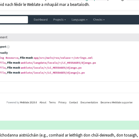
id nach féidir le Weblate a mhapáil mar a beartaíodh.
l ilchodanna aistriúcháin (e.g., comhaid ar leithligh don chúl-deireadh, don tosaig