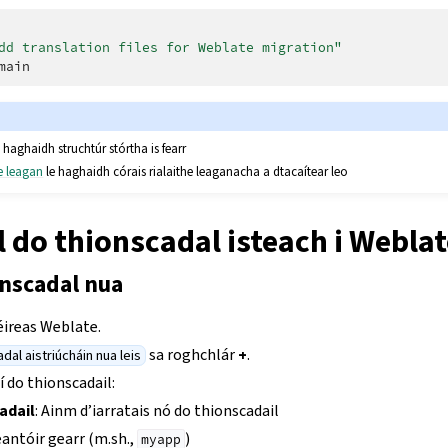
dd translation files for Weblate migration"
 haghaidh struchtúr stórtha is fearr
e leagan
le haghaidh córais rialaithe leaganacha a dtacaítear leo
 do thionscadal isteach i Weblat
onscadal nua
éireas Weblate.
sa roghchlár
+
.
adal aistriúcháin nua leis
í do thionscadail:
adail
: Ainm d’iarratais nó do thionscadail
eantóir gearr (m.sh.,
)
myapp