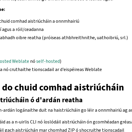
he:
chuid comhad aistriúcháin a onnmhairiú
rí agus a róil/ceadanna
eabhadh oibre reatha (próiseas athbhreithnithe, uathoibriú, srl.)
osted Weblate
nó
self-hosted
)
 nó cruthaithe tionscadail ar d'eispéireas Weblate
 do chuid comhad aistriúcháin
striúcháin ó d'ardán reatha
-ardán logánaithe duit na haistriúcháin go léir a onnmhairiú ag 
sáid as a n-uirlis CLI nó íoslódáil aistriúcháin ón gcomhéadan gréas
áil gach aistriúchán mar chomhad ZIP ó shocruithe tionscadail