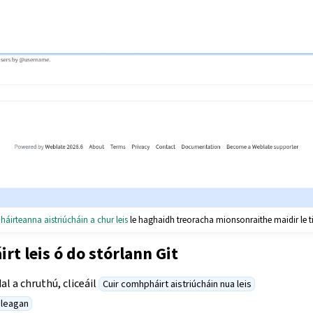
áirteanna aistriúcháin a chur leis
le haghaidh treoracha mionsonraithe maidir le t
rt leis ó do stórlann Git
al a chruthú, cliceáil
Cuir comhpháirt aistriúcháin nua leis
 leagan