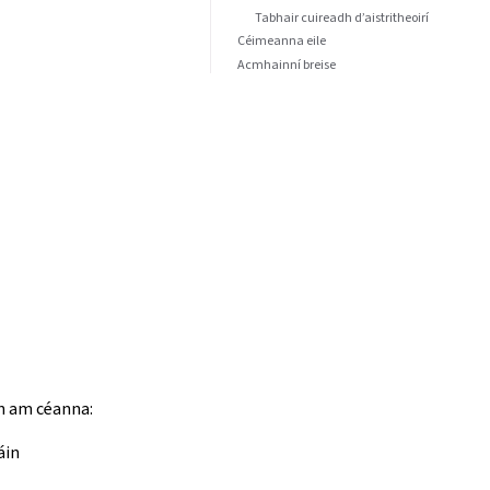
Tabhair cuireadh d’aistritheoirí
Céimeanna eile
Acmhainní breise
an am céanna:
áin