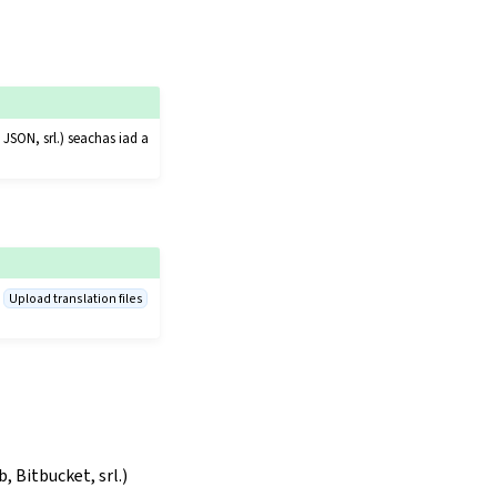
JSON, srl.) seachas iad a
a
Upload translation files
 Bitbucket, srl.)