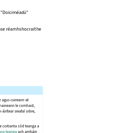
, "Doiciméadú"
inse réamhshocraithe
r agus cuireann sé
bhaineann le comhaid,
irítear sreafaí oibre,
 coitianta cód teanga a
anna teanga
ach amháin