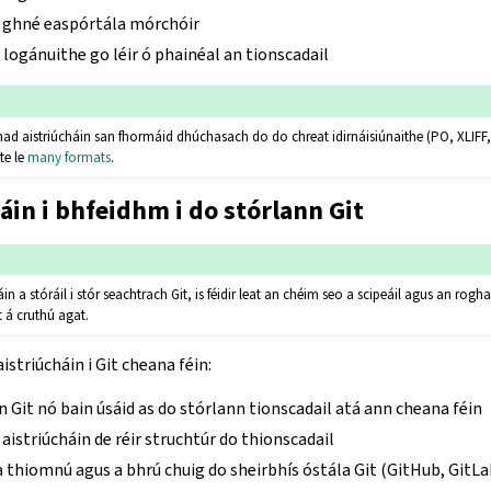
n ghné easpórtála mórchóir
a logánuithe go léir ó phainéal an tionscadail
d aistriúcháin san fhormáid dhúchasach do do chreat idirnáisiúnaithe (PO, XLIFF, 
te le
many formats
.
háin i bhfeidhm i do stórlann Git
in a stóráil i stór seachtrach Git, is féidir leat an chéim seo a scipeáil agus an rogh
 á cruthú agat.
istriúcháin i Git cheana féin:
 Git nó bain úsáid as do stórlann tionscadail atá ann cheana féin
istriúcháin de réir struchtúr do thionscadail
thiomnú agus a bhrú chuig do sheirbhís óstála Git (GitHub, GitLab,