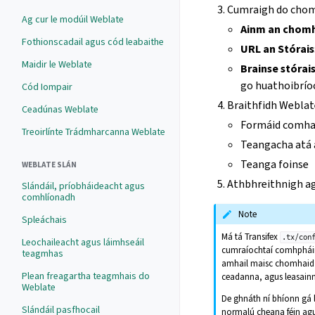
Cumraigh do chom
Ag cur le modúil Weblate
Ainm an chom
Fothionscadail agus cód leabaithe
URL an Stórais
Maidir le Weblate
Brainse stórai
go huathoibrío
Cód Iompair
Braithfidh Weblat
Ceadúnas Weblate
Formáid comhai
Treoirlínte Trádmharcanna Weblate
Teangacha atá a
Teanga foinse
WEBLATE SLÁN
Athbhreithnigh ag
Slándáil, príobháideacht agus
comhlíonadh
Note
Spleáchais
Má tá Transifex
.tx/con
Leochaileacht agus láimhseáil
cumraíochtaí comhpháirt
teagmhas
amhail maisc chomhaid ag
Plean freagartha teagmhais do
ceadanna, agus leasainm
Weblate
De ghnáth ní bhíonn gá 
Slándáil pasfhocail
normalú cheana féin agu