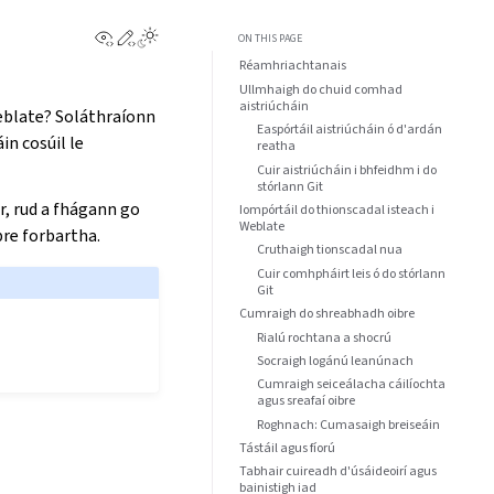
View this page
Edit this page
ON THIS PAGE
Réamhriachtanais
Ullmhaigh do chuid comhad
aistriúcháin
Weblate? Soláthraíonn
Easpórtáil aistriúcháin ó d'ardán
in cosúil le
reatha
Cuir aistriúcháin i bhfeidhm i do
stórlann Git
r, rud a fhágann go
Iompórtáil do thionscadal isteach i
Weblate
bre forbartha.
Cruthaigh tionscadal nua
Cuir comhpháirt leis ó do stórlann
Git
Cumraigh do shreabhadh oibre
Rialú rochtana a shocrú
Socraigh logánú leanúnach
Cumraigh seiceálacha cáilíochta
agus sreafaí oibre
Roghnach: Cumasaigh breiseáin
Tástáil agus fíorú
Tabhair cuireadh d'úsáideoirí agus
bainistigh iad