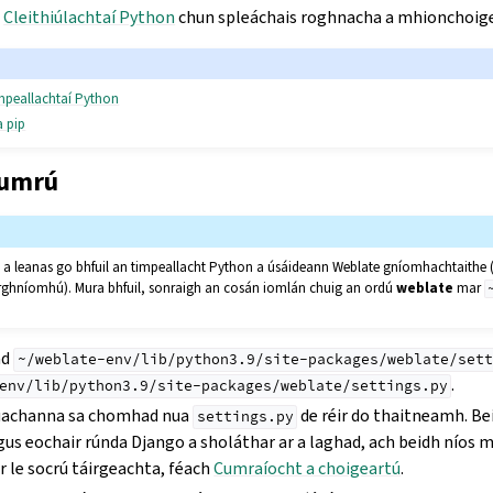
l
Cleithiúlachtaí Python
chun spleáchais roghnacha a mhionchoige
impeallachtaí Python
a pip
humrú
o a leanas go bhfuil an timpeallacht Python a úsáideann Weblate gníomhachtaithe (
rghníomhú). Mura bhfuil, sonraigh an cosán iomlán chuig an ordú
weblate
mar
ad
~/weblate-env/lib/python3.9/site-packages/weblate/sett
.
env/lib/python3.9/site-packages/weblate/settings.py
luachanna sa chomhad nua
de réir do thaitneamh. Bei
settings.py
us eochair rúnda Django a sholáthar ar a laghad, ach beidh níos 
ir le socrú táirgeachta, féach
Cumraíocht a choigeartú
.