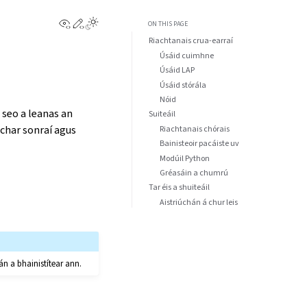
View this page
Edit this page
ON THIS PAGE
Riachtanais crua-earraí
Úsáid cuimhne
Úsáid LAP
Úsáid stórála
Nóid
seo a leanas an
Suiteáil
char sonraí agus
Riachtanais chórais
Bainisteoir pacáiste uv
Modúil Python
Gréasáin a chumrú
Tar éis a shuiteáil
Aistriúchán á chur leis
án a bhainistítear ann.