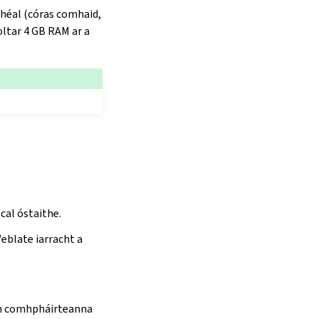
bhéal (córas comhaid,
oltar 4 GB RAM ar a
cal óstaithe.
eblate iarracht a
ach comhpháirteanna