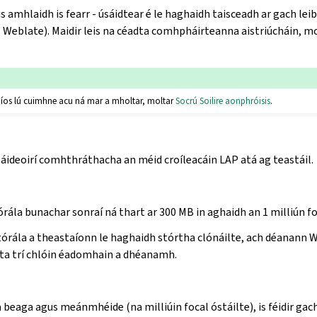
 amhlaidh is fearr - úsáidtear é le haghaidh taisceadh ar gach lei
 Weblate). Maidir leis na céadta comhpháirteanna aistriúcháin, m
l níos lú cuimhne acu ná mar a mholtar, moltar
Socrú Soilire aonphróisis
.
áideoirí comhthráthacha an méid croíleacáin LAP atá ag teastáil.
órála bunachar sonraí ná thart ar 300 MB in aghaidh an 1 milliún fo
tórála a theastaíonn le haghaidh stórtha clónáilte, ach déanann W
sta trí chlóin éadomhain a dhéanamh.
 beaga agus meánmhéide (na milliúin focal óstáilte), is féidir g