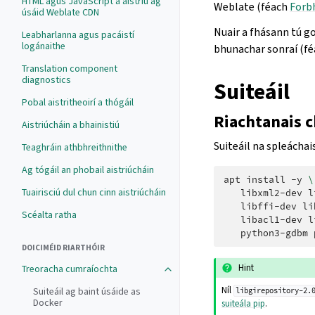
HTML agus JavaScript a aistriú ag
Weblate (féach
Forbh
úsáid Weblate CDN
Nuair a fhásann tú g
Leabharlanna agus pacáistí
logánaithe
bhunachar sonraí (f
Translation component
diagnostics
Suiteáil
Pobal aistritheoirí a thógáil
Riachtanais c
Aistriúcháin a bhainistiú
Suiteáil na spleácha
Teaghráin athbhreithnithe
Ag tógáil an phobail aistriúcháin
apt
install
-y
\
Tuairisciú dul chun cinn aistriúcháin
libxml2-dev
l
libffi-dev
li
Scéalta ratha
libacl1-dev
l
python3-gdbm
DOICIMÉID RIARTHÓIR
Hint
Treoracha cumraíochta
Níl
Suiteáil ag baint úsáide as
libgirepository-2.
Docker
suiteála pip
.