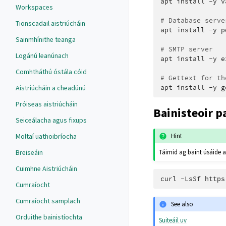
apt
install
-y
v
Workspaces
# Database serve
Tionscadail aistriúcháin
apt
install
-y
p
Sainmhínithe teanga
# SMTP server
Logánú leanúnach
apt
install
-y
e
Comhtháthú óstála cóid
# Gettext for th
Aistriúcháin a cheadúnú
apt
install
-y
Próiseas aistriúcháin
Bainisteoir p
Seiceálacha agus fixups
Hint
Moltaí uathoibríocha
Breiseáin
Táimid ag baint úsáide a
Cuimhne Aistriúcháin
curl
-LsSf
https
Cumraíocht
Cumraíocht samplach
See also
Orduithe bainistíochta
Suiteáil uv