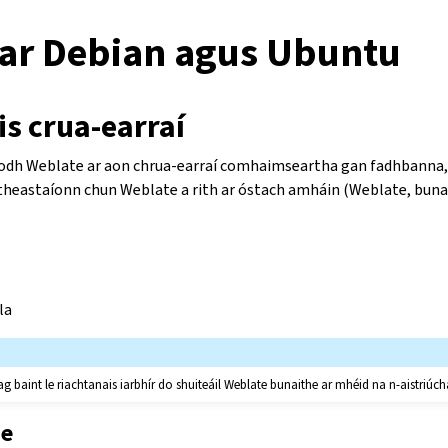
l ar Debian agus Ubuntu
s crua-earraí
odh Weblate ar aon chrua-earraí comhaimseartha gan fadhbanna, 
theastaíonn chun Weblate a rith ar óstach amháin (Weblate, buna
la
 baint le riachtanais iarbhír do shuiteáil Weblate bunaithe ar mhéid na n-aistriúch
ne