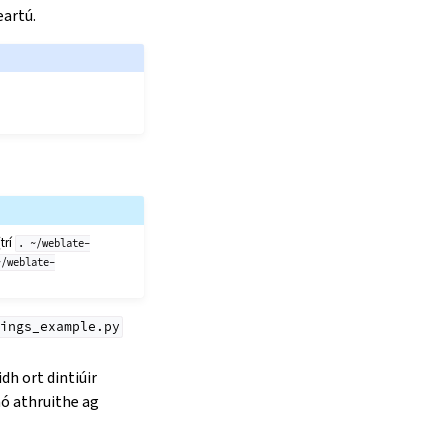
artú.
trí
.
~/weblate-
~/weblate-
ings_example.py
dh ort dintiúir
mó athruithe ag