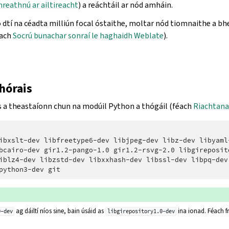
reathnú ar ailtireacht
) a reáchtáil ar nód amháin.
o dtí na céadta milliún focal óstaithe, moltar nód tiomnaithe a bh
éach
Socrú bunachar sonraí le haghaidh Weblate
).
hórais
is a theastaíonn chun na modúil Python a thógáil (féach
Riachtana
ibxslt-dev
libfreetype6-dev
libjpeg-dev
libz-dev
libyaml
bcairo-dev
gir1.2-pango-1.0
gir1.2-rsvg-2.0
libgireposit
iblz4-dev
libzstd-dev
libxxhash-dev
libssl-dev
libpq-dev
python3-dev
ag dáiltí níos sine, bain úsáid as
ina ionad. Féach fr
0-dev
libgirepository1.0-dev