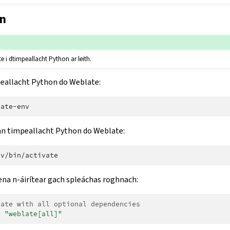
n
e i dtimpeallacht Python ar leith.
eallacht Python do Weblate:
n timpeallacht Python do Weblate:
ena n-áirítear gach spleáchas roghnach:
late with all optional dependencies
l
"weblate[all]"