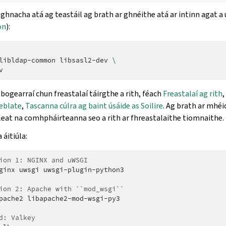
oghnacha atá ag teastáil ag brath ar ghnéithe atá ar intinn agat a 
on
):
libldap-common
libsasl2-dev
\
bogearraí chun freastalaí táirgthe a rith, féach
Freastalaí ag rith
,
eblate
,
Tascanna cúlra ag baint úsáide as Soilire
. Ag brath ar mhéi
 leat na comhpháirteanna seo a rith ar fhreastalaithe tiomnaithe.
 áitiúla:
ion 1: NGINX and uWSGI
ginx
uwsgi
uwsgi-plugin-python3

ion 2: Apache with ``mod_wsgi``
pache2
libapache2-mod-wsgi-py3

d: Valkey