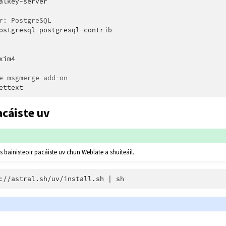
alkey-server

r: PostgreSQL
ostgresql
postgresql-contrib

xim4

e msgmerge add-on
acáiste uv
s bainisteoir pacáiste uv chun Weblate a shuiteáil.
://astral.sh/uv/install.sh
|