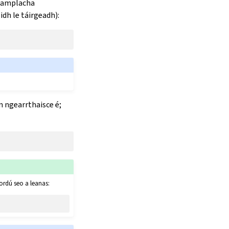
 samplacha
idh le táirgeadh):
an ngearrthaisce é;
 ordú seo a leanas: