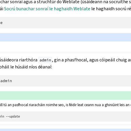
char sonraí agus a struchtúr do Weblate (úsáideann na socruithe
ái
Socrú bunachar sonraí le haghaidh Weblate
le haghaidh socrú ré
úsáideora riarthóra
, gin a phasfhocal, agus cóipeáil chuig 
admin
háil le húsáid níos déanaí:
ill tú an pasfhocal riaracháin roimhe seo, is féidir leat ceann nua a ghiniúint leis an
min