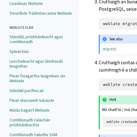
Cruthaigh an buna
Ceadúnas Weblate
PostgreSQL, seice
Treoirlínte Trádmharcanna Weblate
weblate
WEBLATE SLÁN
Slándáil, príobháideacht agus
See also
comhlíonadh
migrate
Spleáchais
Leochaileacht agus láimhseáil
Cruthaigh cuntas 
teagmhas
cuimhnigh é a sháb
Plean freagartha teagmhais do
Weblate
weblate
Slándáil pasfhocail
Hint
Plean téarnaimh tubaiste
Má chaill tú / má cha
Múnla bagairt Weblate
Comhlíonadh rialachán
weblate
createad
príobháideachta
Comhlíonadh rialuithe SAM