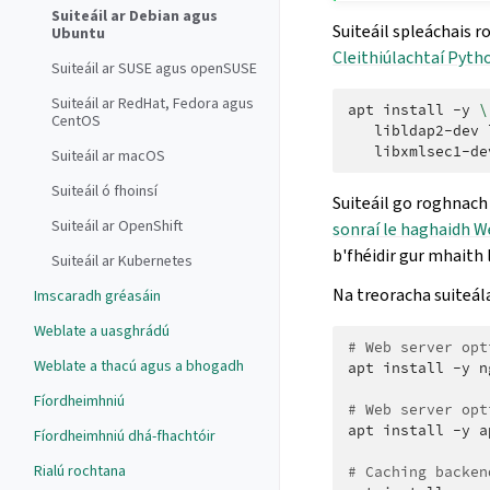
Suiteáil ar Debian agus
Suiteáil spleáchais r
Ubuntu
Cleithiúlachtaí Pyth
Suiteáil ar SUSE agus openSUSE
Suiteáil ar RedHat, Fedora agus
apt
install
-y
\
CentOS
libldap2-dev
Suiteáil ar macOS
Suiteáil ó fhoinsí
Suiteáil go roghnach 
Suiteáil ar OpenShift
sonraí le haghaidh W
b'fhéidir gur mhaith
Suiteáil ar Kubernetes
Na treoracha suiteála
Imscaradh gréasáin
Weblate a uasghrádú
# Web server opt
Weblate a thacú agus a bhogadh
apt
install
-y
n
Fíordheimhniú
# Web server opt
apt
install
-y
a
Fíordheimhniú dhá-fhachtóir
Rialú rochtana
# Caching backen