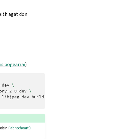
eith agat don
is bogearraí
):
-dev
\
ory-2.0-dev
\
libjpeg-dev
build-essential
\
eisin
Fabhtcheartú