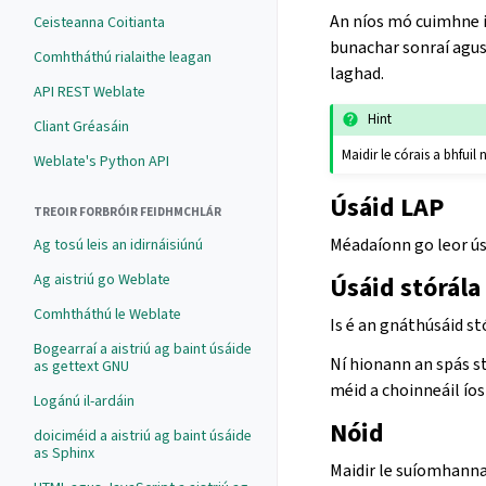
An níos mó cuimhne is
Ceisteanna Coitianta
bunachar sonraí agus
Comhtháthú rialaithe leagan
laghad.
API REST Weblate
Hint
Cliant Gréasáin
Maidir le córais a bhfui
Weblate's Python API
Úsáid LAP
TREOIR FORBRÓIR FEIDHMCHLÁR
Méadaíonn go leor ús
Ag tosú leis an idirnáisiúnú
Ag aistriú go Weblate
Úsáid stórála
Comhtháthú le Weblate
Is é an gnáthúsáid st
Bogearraí a aistriú ag baint úsáide
Ní hionann an spás s
as gettext GNU
méid a choinneáil ío
Logánú il-ardáin
Nóid
doiciméid a aistriú ag baint úsáide
as Sphinx
Maidir le suíomhanna