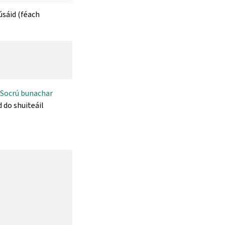
úsáid (féach
Socrú bunachar
d do shuiteáil