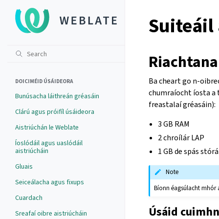
Suiteái
Riachtanai
Ba cheart go n-oibre
DOICIMÉID ÚSÁIDEORA
chumraíocht íosta a 
Bunúsacha láithreán gréasáin
freastalaí gréasáin):
Clárú agus próifíl úsáideora
3 GB RAM
Aistriúchán le Weblate
2 chroílár LAP
Íoslódáil agus uaslódáil
aistriúcháin
1 GB de spás stórá
Gluais
Note
Seiceálacha agus fixups
Bíonn éagsúlacht mhór ag
Cuardach
Úsáid cuimh
Sreafaí oibre aistriúcháin