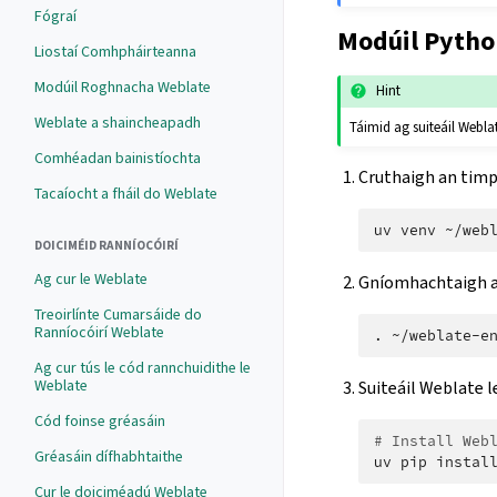
Fógraí
Modúil Pytho
Liostaí Comhpháirteanna
Modúil Roghnacha Weblate
Hint
Weblate a shaincheapadh
Táimid ag suiteáil Weblat
Comhéadan bainistíochta
Cruthaigh an timp
Tacaíocht a fháil do Weblate
uv
venv
DOICIMÉID RANNÍOCÓIRÍ
Ag cur le Weblate
Gníomhachtaigh a
Treoirlínte Cumarsáide do
Ranníocóirí Weblate
.
Ag cur tús le cód rannchuidithe le
Weblate
Suiteáil Weblate l
Cód foinse gréasáin
# Install Web
Gréasáin dífhabhtaithe
uv
pip
instal
Cur le doiciméadú Weblate