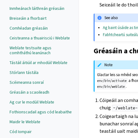
Seiceáil le do thoi
Inmheánach láithreán gréasáin
See also
Breiseáin a fhorbairt
Ag baint úsáide as t
Comhéadan gréasáin
Fabhtcheartú suiteál
Ceisteanna a thuairisciú i Weblate
Weblate testsuite agus
Gréasáin a c
comhtháthú leanúnach
Tástáil áitiúil ar mhodúil Weblate
Note
Stórlann tástála
Glactar leis sa mhéid se
a fho
env/bin/activate
Scéimeanna sonraí
.
env/bin/weblate
Gréasáin a scaoileadh
Cóipeáil an comh
Ag cur le modúil Weblate
chuig
~/weblate-
Fothionscadail agus cód leabaithe
Coigeartaigh na 
Maidir le Weblate
bunachar sonraí ag
teastáil uait maid
Cód Iompair