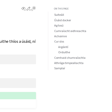
View this page
Edit this page
ON THIS PAGE
Suiteáil
Úsáid docker
Ag tosú
Cumraíocht oidhreachta
Achoimre
ithe thíos a úsáid, ní
Cur síos
Argóintí
Orduithe
Comhaid chumraíochta
Athróga timpeallachta
Samplaí