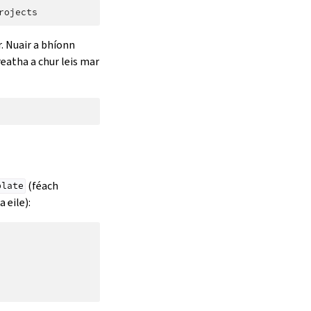
. Nuair a bhíonn
 reatha a chur leis mar
(féach
blate
 eile):