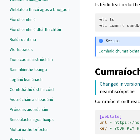
Is féidir leat orduit
Weblate a thacú agus a bhogadh
Fíordheimhniú
wlc ls
wlc commit sandb
Fíordheimhniú dhá-fhachtóir
Rialú rochtana
See also
Workspaces
Comhaid chumraíochta
Tionscadail aistriúcháin
Cumraíoch
Sainmhínithe teanga
Logánú leanúnach
Changed in version
Comhtháthú óstála cóid
neamhscóipithe.
Aistriúcháin a cheadúnú
Cumraíocht oidhreach
Próiseas aistriúcháin
[weblate]
Seiceálacha agus fixups
url
=
https://ho
key
=
YOUR_KEY_H
Moltaí uathoibríocha
Breiseáin