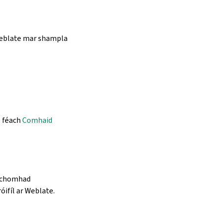
 Weblate mar shampla
, féach
Comhaid
a chomhad
hróifíl ar Weblate.