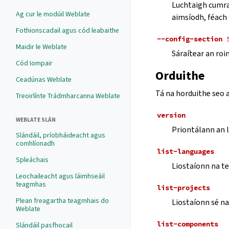
Luchtaigh cumr
Ag cur le modúil Weblate
aimsíodh, féach
Fothionscadail agus cód leabaithe
--config-section
Maidir le Weblate
Sáraítear an roi
Cód Iompair
Orduithe
Ceadúnas Weblate
Tá na horduithe seo a 
Treoirlínte Trádmharcanna Weblate
version
WEBLATE SLÁN
Priontálann an 
Slándáil, príobháideacht agus
comhlíonadh
list-languages
Spleáchais
Liostaíonn na te
Leochaileacht agus láimhseáil
teagmhas
list-projects
Plean freagartha teagmhais do
Liostaíonn sé na
Weblate
list-components
Slándáil pasfhocail