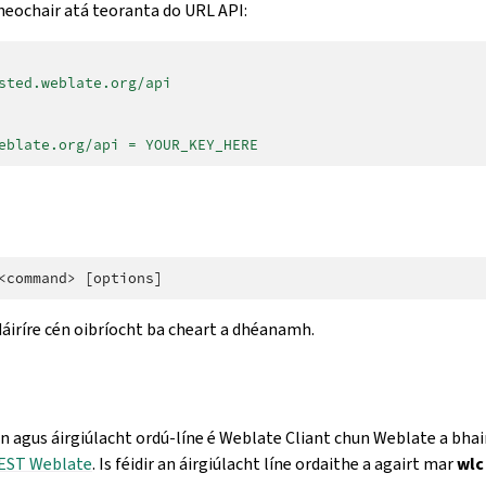
heochair atá teoranta do URL API:
sted.weblate.org/api
eblate.org/api = YOUR_KEY_HERE
dáiríre cén oibríocht ba cheart a dhéanamh.
n agus áirgiúlacht ordú-líne é Weblate Cliant chun Weblate a bhai
EST Weblate
. Is féidir an áirgiúlacht líne ordaithe a agairt mar
wlc