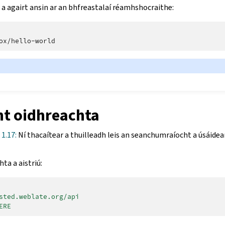
he a agairt ansin ar an bhfreastalaí réamhshocraithe:
ox/hello-world
t oidhreachta
 1.17:
Ní thacaítear a thuilleadh leis an seanchumraíocht a úsáide
ta a aistriú:
sted.weblate.org/api
ERE