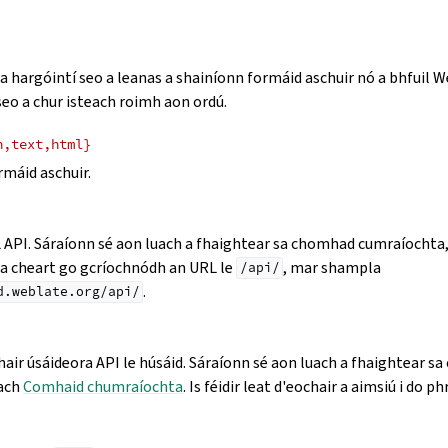
 na hargóintí seo a leanas a shainíonn formáid aschuir nó a bhfuil
 seo a chur isteach roimh aon ordú.
n,text,html}
máid aschuir.
 API. Sáraíonn sé aon luach a fhaightear sa chomhad cumraíochta
Ba cheart go gcríochnódh an URL le
, mar shampla
/api/
.
d.weblate.org/api/
air úsáideora API le húsáid. Sáraíonn sé aon luach a fhaightear s
éach
Comhaid chumraíochta
. Is féidir leat d'eochair a aimsiú i do p