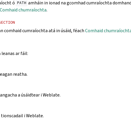
aíocht ó
amháin in ionad na gcomhad cumraíochta domhanda
PATH
Comhaid chumraíochta
.
SECTION
nn comhaid cumraíochta atá in úsáid, féach
Comhaid chumraíocht
leanas ar fáil:
leagan reatha.
angacha a úsáidtear i Weblate.
 tionscadail i Weblate.