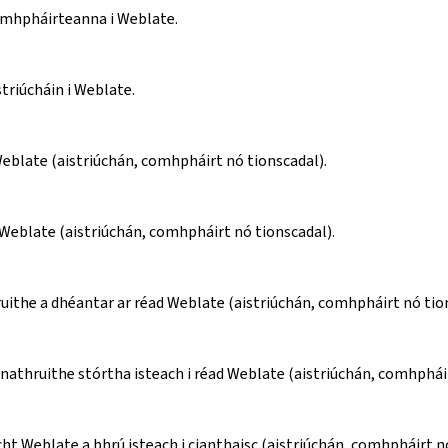
omhpháirteanna i Weblate.
striúcháin i Weblate.
eblate (aistriúchán, comhpháirt nó tionscadal).
Weblate (aistriúchán, comhpháirt nó tionscadal).
uithe a dhéantar ar réad Weblate (aistriúchán, comhpháirt nó tio
nathruithe stórtha isteach i réad Weblate (aistriúchán, comhpháir
ht Weblate a bhrú isteach i cianthaisc (aistriúchán, comhpháirt n