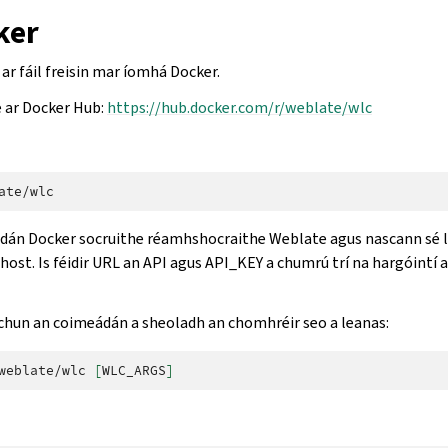
ker
ar fáil freisin mar íomhá Docker.
e ar Docker Hub:
https://hub.docker.com/r/weblate/wlc
án Docker socruithe réamhshocraithe Weblate agus nascann sé le
host. Is féidir URL an API agus API_KEY a chumrú trí na hargóintí
chun an coimeádán a sheoladh an chomhréir seo a leanas:
weblate/wlc
[
WLC_ARGS
]