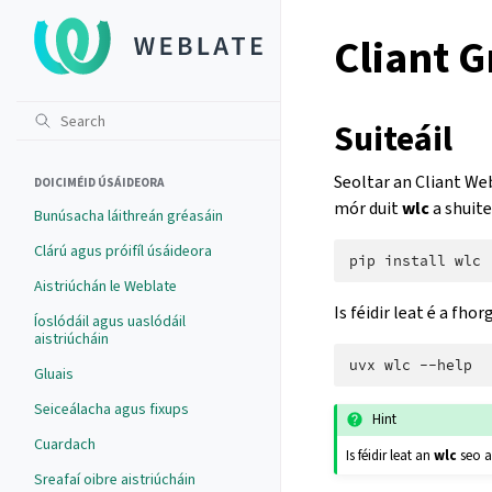
Cliant G
Suiteáil
Seoltar an Cliant Web
DOICIMÉID ÚSÁIDEORA
mór duit
wlc
a shuite
Bunúsacha láithreán gréasáin
Clárú agus próifíl úsáideora
pip
install
Aistriúchán le Weblate
Is féidir leat é a fh
Íoslódáil agus uaslódáil
aistriúcháin
uvx
wlc
Gluais
Seiceálacha agus fixups
Hint
Cuardach
Is féidir leat an
wlc
seo a
Sreafaí oibre aistriúcháin