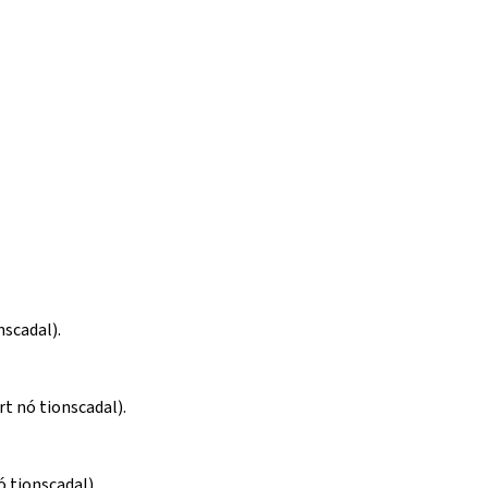
nscadal).
t nó tionscadal).
ó tionscadal).