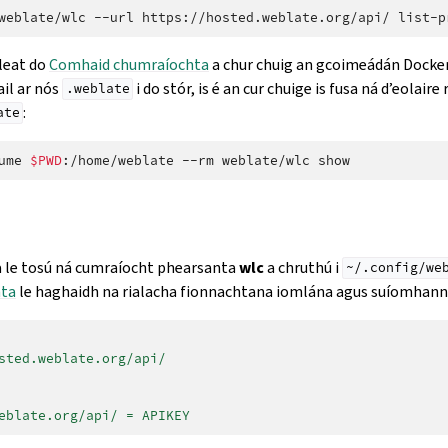
weblate/wlc
--url
https://hosted.weblate.org/api/
 leat do
Comhaid chumraíochta
a chur chuig an gcoimeádán Docker
il ar nós
i do stór, is é an cur chuige is fusa ná d’eolaire
.weblate
:
ate
ume
$PWD
:/home/weblate
--rm
weblate/wlc
sa le tosú ná cumraíocht phearsanta
wlc
a chruthú i
~/.config/we
ta
le haghaidh na rialacha fionnachtana iomlána agus suíomhanna
sted.weblate.org/api/
eblate.org/api/ = APIKEY