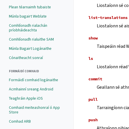
Liostaíonn sé c
Plean téarnaimh tubaiste
Múnla bagairt Weblate
list-translations
Liostaíonn sé ai
Comhlíonadh rialachán
príobháideachta
show
Comhlíonadh rialuithe SAM
Taispeáin réad W
Múnla Bagairt Logánaithe
Cónaitheacht sonraí
ls
Liostaíonn réad 
FORMÁIDÍ COMHAID
commit
Formáidí comhaid logánaithe
Geallann sé athr
Acmhainní sreang Android
Teaghráin Apple iOS
pull
Tarraingíonn cia
Comhaid meiteashonraí ó App
Store
push
Comhad ARB
Athraíonn oibiac