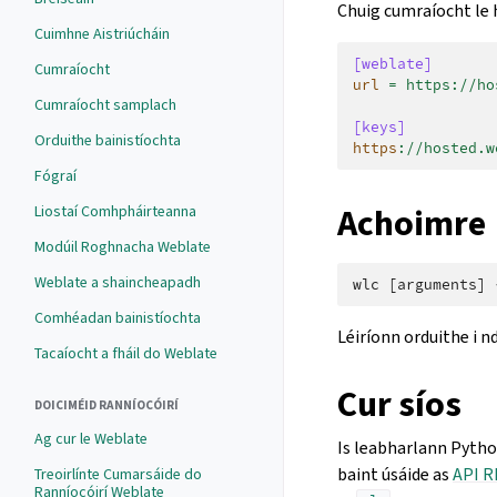
Chuig cumraíocht le 
Cuimhne Aistriúcháin
[weblate]
Cumraíocht
url
=
https://ho
Cumraíocht samplach
[keys]
Orduithe bainistíochta
https
:
//hosted.w
Fógraí
Achoimre
Liostaí Comhpháirteanna
Modúil Roghnacha Weblate
Weblate a shaincheapadh
Comhéadan bainistíochta
Léiríonn orduithe i n
Tacaíocht a fháil do Weblate
Cur síos
DOICIMÉID RANNÍOCÓIRÍ
Ag cur le Weblate
Is leabharlann Pytho
baint úsáide as
API R
Treoirlínte Cumarsáide do
Ranníocóirí Weblate