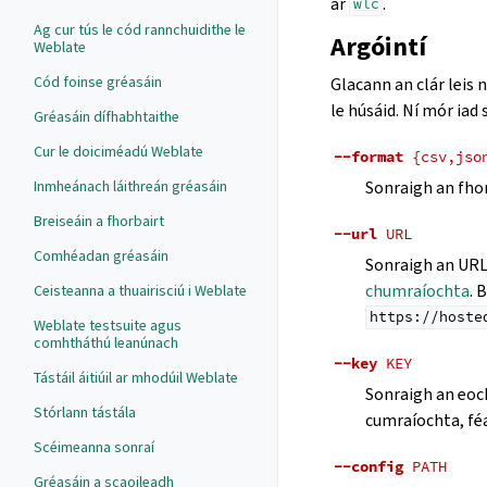
ar
.
wlc
Ag cur tús le cód rannchuidithe le
Argóintí
Weblate
Cód foinse gréasáin
Glacann an clár leis
le húsáid. Ní mór iad
Gréasáin dífhabhtaithe
Cur le doiciméadú Weblate
--format
{csv,jso
Sonraigh an fhor
Inmheánach láithreán gréasáin
Breiseáin a fhorbairt
--url
URL
Comhéadan gréasáin
Sonraigh an URL
chumraíochta
. 
Ceisteanna a thuairisciú i Weblate
https://hoste
Weblate testsuite agus
comhtháthú leanúnach
--key
KEY
Tástáil áitiúil ar mhodúil Weblate
Sonraigh an eoch
Stórlann tástála
cumraíochta, f
Scéimeanna sonraí
--config
PATH
Gréasáin a scaoileadh