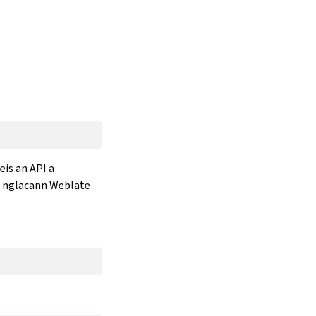
is an API a
 a nglacann Weblate