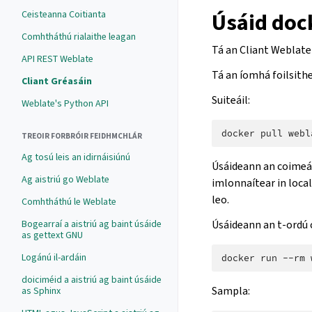
Úsáid doc
Ceisteanna Coitianta
Comhtháthú rialaithe leagan
Tá an Cliant Weblate 
API REST Weblate
Tá an íomhá foilsith
Cliant Gréasáin
Suiteáil:
Weblate's Python API
docker
pull
TREOIR FORBRÓIR FEIDHMCHLÁR
Ag tosú leis an idirnáisiúnú
Úsáideann an coimeád
Ag aistriú go Weblate
imlonnaítear in local
leo.
Comhtháthú le Weblate
Úsáideann an t-ordú 
Bogearraí a aistriú ag baint úsáide
as gettext GNU
Logánú il-ardáin
docker
run
--rm
doiciméid a aistriú ag baint úsáide
Sampla:
as Sphinx