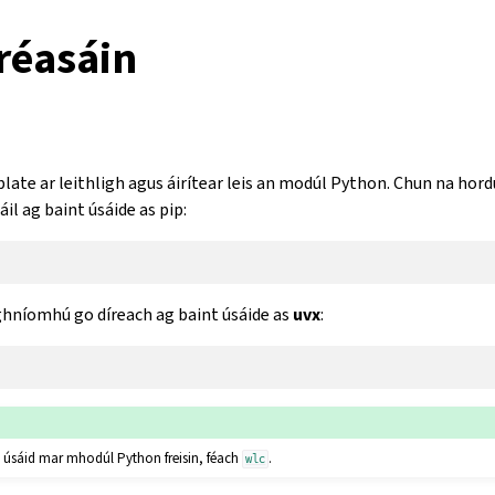
réasáin
late ar leithligh agus áirítear leis an modúl Python. Chun na hordu
áil ag baint úsáide as pip:
orghníomhú go díreach ag baint úsáide as
uvx
:
 úsáid mar mhodúl Python freisin, féach
.
wlc