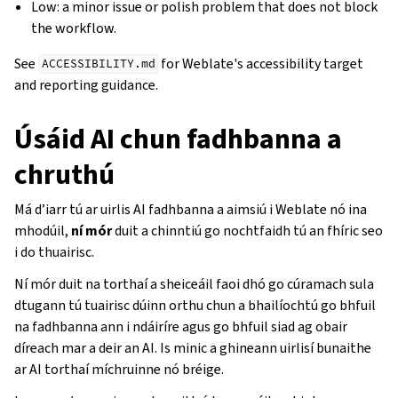
Low: a minor issue or polish problem that does not block
the workflow.
See
for Weblate's accessibility target
ACCESSIBILITY.md
and reporting guidance.
Úsáid AI chun fadhbanna a
chruthú
Má d’iarr tú ar uirlis AI fadhbanna a aimsiú i Weblate nó ina
mhodúil,
ní mór
duit a chinntiú go nochtfaidh tú an fhíric seo
i do thuairisc.
Ní mór duit na torthaí a sheiceáil faoi dhó go cúramach sula
dtugann tú tuairisc dúinn orthu chun a bhailíochtú go bhfuil
na fadhbanna ann i ndáiríre agus go bhfuil siad ag obair
díreach mar a deir an AI. Is minic a ghineann uirlisí bunaithe
ar AI torthaí míchruinne nó bréige.