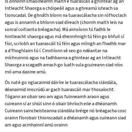
Is
annamh
smaoineamh maith é tuarascáil a ghintear ag an
Intleacht Shaorga a chóipeáil agus a ghreamú isteach sa
tionscadal. De ghnáth bíonn na tuarascálacha sin rófhoclach
agus is annamh a bhíonn siad díreach (chomh maith leis na
sonraí coitianta bréagacha). Má aimsíonn tú fadhb le
hintleacht shaorga agus má dheimhnigh tú féin go bhfuil sí
fíor, scríobh an tuarascáil tú féin agus mínigh an fhadhb mar
a d'fhoghlaim tú í. Cinntíonn sé seo go ndéantar na
míchruinnis agus na fadhbanna a ghintear ag an Intleacht
Shaorga a scagadh amach go luath sula gcuireann siad níos
mó ama daoine amú.
Ós rud é go nglacaimid dáiríre le tuarascálacha slándála,
déanaimid imscrúdú ar gach tuarascáil mar thosaíocht.
Tógann an obair seo am agus fuinneamh araon agus
cuireann sí ar shiúl sinn ó obair bhríoch eile a dhéanamh.
Cuireann saincheisteanna slándála bréige nó bréagacha cosc
orainn fíorobair thionscadail a dhéanamh agus cuireann siad
am agus acmhainní amú orainn.