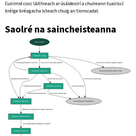
Cuirimid cosc láithreach ar úsáideoirí a chuireann tuairiscí
bréige bréagacha isteach chuig an tionscadal.
Saolré na saincheisteanna