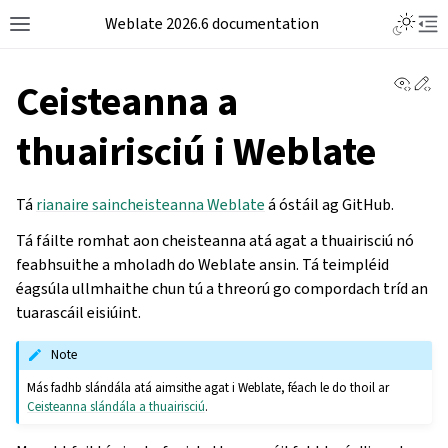
Weblate 2026.6 documentation
View 
Ed
Ceisteanna a
thuairisciú i Weblate
Tá
rianaire saincheisteanna Weblate
á óstáil ag GitHub.
Tá fáilte romhat aon cheisteanna atá agat a thuairisciú nó
feabhsuithe a mholadh do Weblate ansin. Tá teimpléid
éagsúla ullmhaithe chun tú a threorú go compordach tríd an
tuarascáil eisiúint.
Note
Más fadhb slándála atá aimsithe agat i Weblate, féach le do thoil ar
Ceisteanna slándála a thuairisciú
.