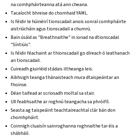
na comhpháirteanna atá ann cheana.
Tacaíocht bhreise do chomhaid YAML.
Is féidir le húinéirí tionscadail anois sonraí comhpháirte
aistriúcháin agus tionscadail a chumrú.
Bain úsáid as "Breathnaithe" in ionad na dtionscadal
"Síntiúis".
Is féidir féachaint ar thionscadail go díreach ó leathanach
an tionscadail.
Cuireadh giuirléid stádais iltheanga leis.
Aibhsigh teanga thánaisteach mura dtaispeántar an
fhoinse.
Déan taifead ar scriosadh moltaí sa stair.
UX feabhsaithe ar roghnú teangacha sa phróifíl.
Seasta ag taispeáint teachtaireachtaí clár bán don
chomhpháirt.
Coinnigh cluaisín sainroghanna roghnaithe tar éis a
shábháil.