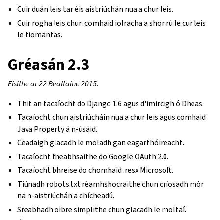
Cuir duán leis tar éis aistriúchán nua a chur leis.
Cuir rogha leis chun comhaid iolracha a shonrú le cur leis
le tiomantas.
Gréasán 2.3
Eisithe ar 22 Bealtaine 2015.
Thit an tacaíocht do Django 1.6 agus d'imircigh ó Dheas.
Tacaíocht chun aistriúcháin nua a chur leis agus comhaid
Java Property á n-úsáid.
Ceadaigh glacadh le moladh gan eagarthóireacht.
Tacaíocht fheabhsaithe do Google OAuth 2.0.
Tacaíocht bhreise do chomhaid .resx Microsoft.
Tiúnadh robots.txt réamhshocraithe chun críosadh mór
na n-aistriúchán a dhícheadú.
Sreabhadh oibre simplithe chun glacadh le moltaí.