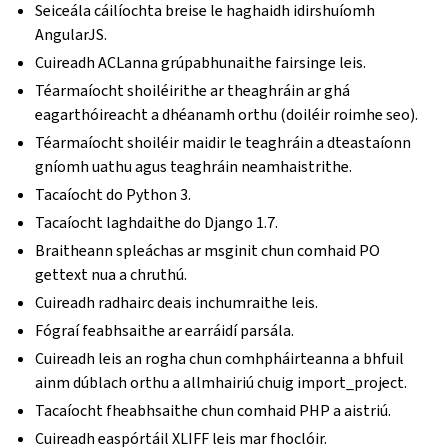
Seiceála cáilíochta breise le haghaidh idirshuíomh
AngularJS.
Cuireadh ACLanna grúpabhunaithe fairsinge leis.
Téarmaíocht shoiléirithe ar theaghráin ar ghá
eagarthóireacht a dhéanamh orthu (doiléir roimhe seo).
Téarmaíocht shoiléir maidir le teaghráin a dteastaíonn
gníomh uathu agus teaghráin neamhaistrithe.
Tacaíocht do Python 3.
Tacaíocht laghdaithe do Django 1.7.
Braitheann spleáchas ar msginit chun comhaid PO
gettext nua a chruthú.
Cuireadh radhairc deais inchumraithe leis.
Fógraí feabhsaithe ar earráidí parsála.
Cuireadh leis an rogha chun comhpháirteanna a bhfuil
ainm dúblach orthu a allmhairiú chuig import_project.
Tacaíocht fheabhsaithe chun comhaid PHP a aistriú.
Cuireadh easpórtáil XLIFF leis mar fhoclóir.