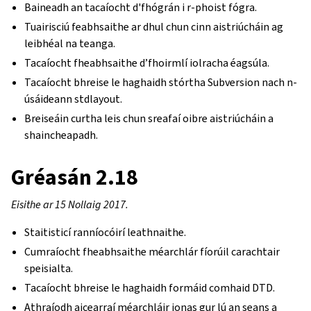
Baineadh an tacaíocht d'fhógrán i r-phoist fógra.
Tuairisciú feabhsaithe ar dhul chun cinn aistriúcháin ag
leibhéal na teanga.
Tacaíocht fheabhsaithe d’fhoirmlí iolracha éagsúla.
Tacaíocht bhreise le haghaidh stórtha Subversion nach n-
úsáideann stdlayout.
Breiseáin curtha leis chun sreafaí oibre aistriúcháin a
shaincheapadh.
Gréasán 2.18
Eisithe ar 15 Nollaig 2017.
Staitisticí ranníocóirí leathnaithe.
Cumraíocht fheabhsaithe méarchlár fíorúil carachtair
speisialta.
Tacaíocht bhreise le haghaidh formáid comhaid DTD.
Athraíodh aicearraí méarchláir ionas gur lú an seans a