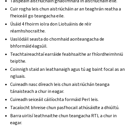
Taispeáin aistriúcháin ghaolmhara in aistriúcháin eile.
Cuir rogha leis chun aistriúcháin ar an teaghrán reatha a
fheiceáil go teangacha eile.
Úsáid 4 fhoirm iolra don Liotuáinis de réir
réamhshocraithe.
Uaslódáil seasta do chomhaid aonteangacha de
bhformáid éagsúil.
Teachtaireachtaí earráide feabhsaithe ar fhíordheimhniú
teipthe.
Coinnigh staid an leathanaigh agus tú ag baint focal as an
ngluais.
Cuireadh nasc díreach leis chun aistriúchán teanga
tánaisteach a chur in eagar.
Cuireadh seiceáil cáilíochta formáid Perl leis.
Tacaíocht bhreise chun pasfhocail athúsáidte a dhiúltú.
Barra uirlisí leathnaithe chun teangacha RTL a chur in
eagar.