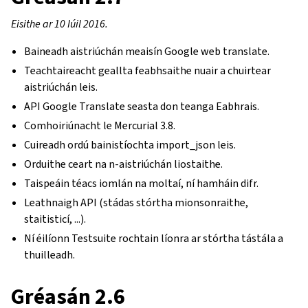
Eisithe ar 10 Iúil 2016.
Baineadh aistriúchán meaisín Google web translate.
Teachtaireacht geallta feabhsaithe nuair a chuirtear
aistriúchán leis.
API Google Translate seasta don teanga Eabhrais.
Comhoiriúnacht le Mercurial 3.8.
Cuireadh ordú bainistíochta import_json leis.
Orduithe ceart na n-aistriúchán liostaithe.
Taispeáin téacs iomlán na moltaí, ní hamháin difr.
Leathnaigh API (stádas stórtha mionsonraithe,
staitisticí, ...).
Ní éilíonn Testsuite rochtain líonra ar stórtha tástála a
thuilleadh.
Gréasán 2.6