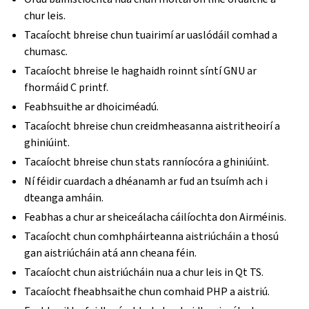
chur leis.
Tacaíocht bhreise chun tuairimí ar uaslódáil comhad a
chumasc.
Tacaíocht bhreise le haghaidh roinnt síntí GNU ar
fhormáid C printf.
Feabhsuithe ar dhoiciméadú.
Tacaíocht bhreise chun creidmheasanna aistritheoirí a
ghiniúint.
Tacaíocht bhreise chun stats ranníocóra a ghiniúint.
Ní féidir cuardach a dhéanamh ar fud an tsuímh ach i
dteanga amháin.
Feabhas a chur ar sheiceálacha cáilíochta don Airméinis.
Tacaíocht chun comhpháirteanna aistriúcháin a thosú
gan aistriúcháin atá ann cheana féin.
Tacaíocht chun aistriúcháin nua a chur leis in Qt TS.
Tacaíocht fheabhsaithe chun comhaid PHP a aistriú.