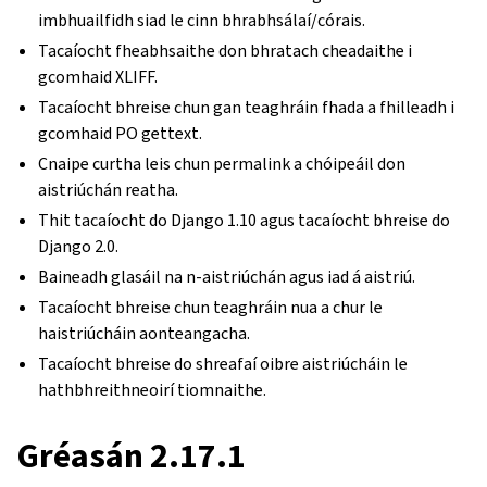
imbhuailfidh siad le cinn bhrabhsálaí/córais.
Tacaíocht fheabhsaithe don bhratach cheadaithe i
gcomhaid XLIFF.
Tacaíocht bhreise chun gan teaghráin fhada a fhilleadh i
gcomhaid PO gettext.
Cnaipe curtha leis chun permalink a chóipeáil don
aistriúchán reatha.
Thit tacaíocht do Django 1.10 agus tacaíocht bhreise do
Django 2.0.
Baineadh glasáil na n-aistriúchán agus iad á aistriú.
Tacaíocht bhreise chun teaghráin nua a chur le
haistriúcháin aonteangacha.
Tacaíocht bhreise do shreafaí oibre aistriúcháin le
hathbhreithneoirí tiomnaithe.
Gréasán 2.17.1