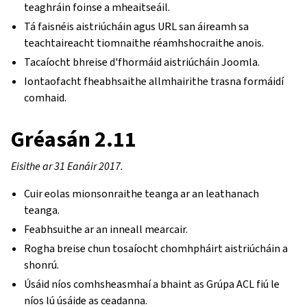
teaghráin foinse a mheaitseáil.
Tá faisnéis aistriúcháin agus URL san áireamh sa
teachtaireacht tiomnaithe réamhshocraithe anois.
Tacaíocht bhreise d'fhormáid aistriúcháin Joomla.
Iontaofacht fheabhsaithe allmhairithe trasna formáidí
comhaid.
Gréasán 2.11
Eisithe ar 31 Eanáir 2017.
Cuir eolas mionsonraithe teanga ar an leathanach
teanga.
Feabhsuithe ar an inneall mearcair.
Rogha breise chun tosaíocht chomhpháirt aistriúcháin a
shonrú.
Úsáid níos comhsheasmhaí a bhaint as Grúpa ACL fiú le
níos lú úsáide as ceadanna.