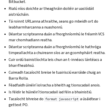
Bitbucket.
Rialú níos doichte ar theaghráin doiléir ar uaslódáil
aistriúcháin.
Tá roinnt URLanna athraithe, seans go mbeidh ort do
leabharmharcanna a nuashonrú.
Déantar scripteanna duán a fhorghníomhú le fréamh VCS
mar chomhadlann reatha.
Déantar scripteanna duán a fhorghníomhú le hathróga
timpeallachta a chuireann síos ar an gcomhpháirt reatha.
Cuir ordú bainistíochta leis chun an t-innéacs lántéacs a
bharrfheabhsú.
Cuireadh tacaíocht breise le tuairisciú earráide chuig an
Barra Rolla.
Féadfaidh úinéirí iolracha a bheith ag tionscadail anois.
Is féidir le húinéirí tionscadail iad féin a bhainistiú.
Tacaíocht bhreise do
a úsáidtear i
format
javascript
gettext PO.