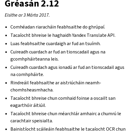
Gréasán 2.12
Eisithe ar 3 Márta 2017.
Comhéadan riaracháin feabhsaithe do ghrúpaí.
Tacaíocht bhreise le haghaidh Yandex Translate API.
Luas feabhsaithe cuardaigh ar fud an tsuímh.
Cuireadh cuardach ar fud an tionscadail agus na
gcomhpháirteanna leis.
Cuireadh cuardach agus ionadú ar fud an tionscadail agus
na comhpháirte.
Rindreáil feabhsaithe ar aistriúcháin neamh-
chomhsheasmhacha.
Tacaíocht bhreise chun comhaid foinse a oscailt san
eagarthóir áitiúil.
Tacaíocht bhreise chun méarchlár amhairc a chumrú le
carachtair speisialta.
Bainistíocht scáileáin feabhsaithe le tacaíocht OCR chun