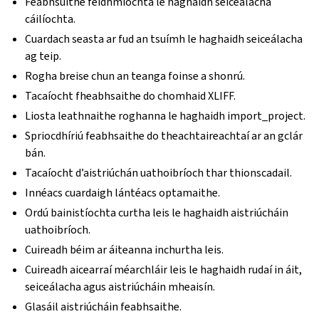
Feabhsuithe feidhmíochta le haghaidh seiceálacha
cáilíochta.
Cuardach seasta ar fud an tsuímh le haghaidh seiceálacha
ag teip.
Rogha breise chun an teanga foinse a shonrú.
Tacaíocht fheabhsaithe do chomhaid XLIFF.
Liosta leathnaithe roghanna le haghaidh import_project.
Spriocdhíriú feabhsaithe do theachtaireachtaí ar an gclár
bán.
Tacaíocht d’aistriúchán uathoibríoch thar thionscadail.
Innéacs cuardaigh lántéacs optamaithe.
Ordú bainistíochta curtha leis le haghaidh aistriúcháin
uathoibríoch.
Cuireadh béim ar áiteanna inchurtha leis.
Cuireadh aicearraí méarchláir leis le haghaidh rudaí in áit,
seiceálacha agus aistriúcháin mheaisín.
Glasáil aistriúcháin feabhsaithe.