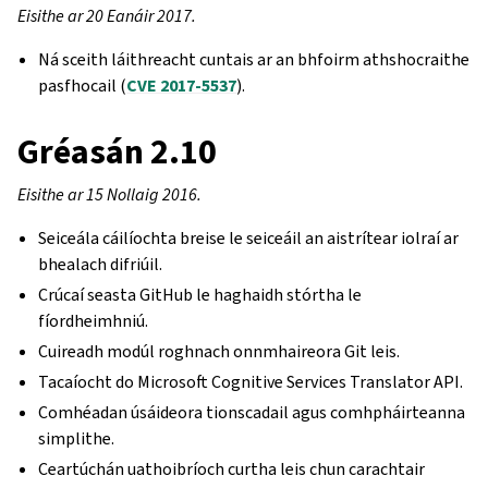
Eisithe ar 20 Eanáir 2017.
Ná sceith láithreacht cuntais ar an bhfoirm athshocraithe
pasfhocail (
CVE 2017-5537
).
Gréasán 2.10
Eisithe ar 15 Nollaig 2016.
Seiceála cáilíochta breise le seiceáil an aistrítear iolraí ar
bhealach difriúil.
Crúcaí seasta GitHub le haghaidh stórtha le
fíordheimhniú.
Cuireadh modúl roghnach onnmhaireora Git leis.
Tacaíocht do Microsoft Cognitive Services Translator API.
Comhéadan úsáideora tionscadail agus comhpháirteanna
simplithe.
Ceartúchán uathoibríoch curtha leis chun carachtair