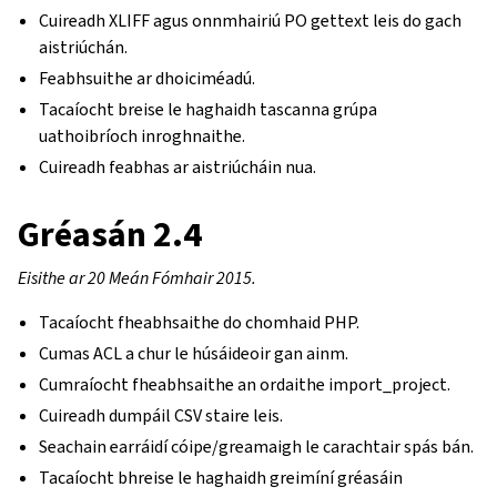
Cuireadh XLIFF agus onnmhairiú PO gettext leis do gach
aistriúchán.
Feabhsuithe ar dhoiciméadú.
Tacaíocht breise le haghaidh tascanna grúpa
uathoibríoch inroghnaithe.
Cuireadh feabhas ar aistriúcháin nua.
Gréasán 2.4
Eisithe ar 20 Meán Fómhair 2015.
Tacaíocht fheabhsaithe do chomhaid PHP.
Cumas ACL a chur le húsáideoir gan ainm.
Cumraíocht fheabhsaithe an ordaithe import_project.
Cuireadh dumpáil CSV staire leis.
Seachain earráidí cóipe/greamaigh le carachtair spás bán.
Tacaíocht bhreise le haghaidh greimíní gréasáin