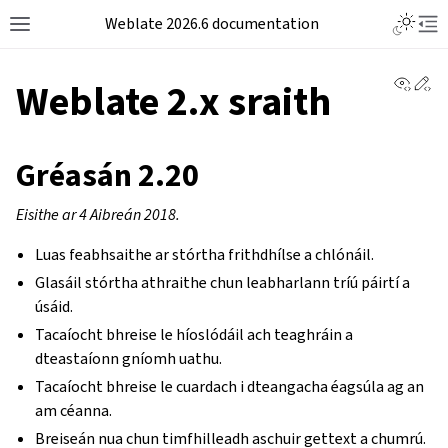
Weblate 2026.6 documentation
View 
Ed
Weblate 2.x sraith
Gréasán 2.20
Eisithe ar 4 Aibreán 2018.
Luas feabhsaithe ar stórtha frithdhílse a chlónáil.
Glasáil stórtha athraithe chun leabharlann tríú páirtí a
úsáid.
Tacaíocht bhreise le híoslódáil ach teaghráin a
dteastaíonn gníomh uathu.
Tacaíocht bhreise le cuardach i dteangacha éagsúla ag an
am céanna.
Breiseán nua chun timfhilleadh aschuir gettext a chumrú.