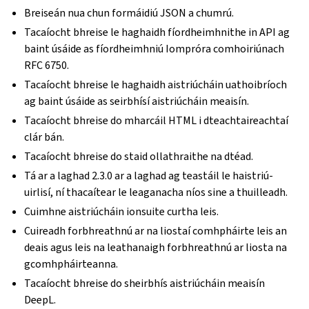
Breiseán nua chun formáidiú JSON a chumrú.
Tacaíocht bhreise le haghaidh fíordheimhnithe in API ag
baint úsáide as fíordheimhniú Iompróra comhoiriúnach
RFC 6750.
Tacaíocht bhreise le haghaidh aistriúcháin uathoibríoch
ag baint úsáide as seirbhísí aistriúcháin meaisín.
Tacaíocht bhreise do mharcáil HTML i dteachtaireachtaí
clár bán.
Tacaíocht bhreise do staid ollathraithe na dtéad.
Tá ar a laghad 2.3.0 ar a laghad ag teastáil le haistriú-
uirlisí, ní thacaítear le leaganacha níos sine a thuilleadh.
Cuimhne aistriúcháin ionsuite curtha leis.
Cuireadh forbhreathnú ar na liostaí comhpháirte leis an
deais agus leis na leathanaigh forbhreathnú ar liosta na
gcomhpháirteanna.
Tacaíocht bhreise do sheirbhís aistriúcháin meaisín
DeepL.