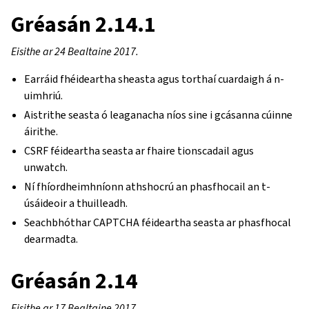
Gréasán 2.14.1
Eisithe ar 24 Bealtaine 2017.
Earráid fhéideartha sheasta agus torthaí cuardaigh á n-
uimhriú.
Aistrithe seasta ó leaganacha níos sine i gcásanna cúinne
áirithe.
CSRF féideartha seasta ar fhaire tionscadail agus
unwatch.
Ní fhíordheimhníonn athshocrú an phasfhocail an t-
úsáideoir a thuilleadh.
Seachbhóthar CAPTCHA féideartha seasta ar phasfhocal
dearmadta.
Gréasán 2.14
Eisithe ar 17 Bealtaine 2017.