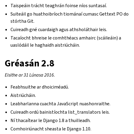
Taispeáin trácht teaghrán foinse níos suntasaí.
Suiteáil go huathoibríoch tiománaí cumasc Gettext PO do
stórtha Git.
Cuireadh gné cuardaigh agus athsholáthair leis.
Tacaíocht bhreise le comhthéacs amhairc (scáileáin) a
uaslódáil le haghaidh aistriúcháin.
Gréasán 2.8
Eisithe ar 31 Lúnasa 2016.
Feabhsuithe ar dhoiciméadú.
Aistriúcháin.
Leabharlanna cuachta JavaScript nuashonraithe.
Cuireadh ordú bainistíochta list_translators leis.
Ní thacaítear le Django 1.8 a thuilleadh.
Comhoiriúnacht sheasta le Django 1.10.