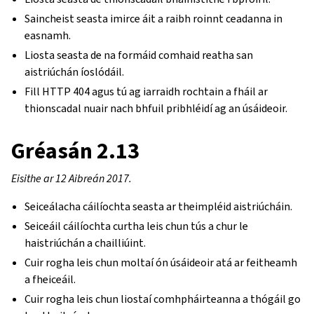
Saincheist seasta imirce áit a raibh roinnt ceadanna in
easnamh.
Liosta seasta de na formáid comhaid reatha san
aistriúchán íoslódáil.
Fill HTTP 404 agus tú ag iarraidh rochtain a fháil ar
thionscadal nuair nach bhfuil pribhléidí ag an úsáideoir.
Gréasán 2.13
Eisithe ar 12 Aibreán 2017.
Seiceálacha cáilíochta seasta ar theimpléid aistriúcháin.
Seiceáil cáilíochta curtha leis chun tús a chur le
haistriúchán a chailliúint.
Cuir rogha leis chun moltaí ón úsáideoir atá ar feitheamh
a fheiceáil.
Cuir rogha leis chun liostaí comhpháirteanna a thógáil go