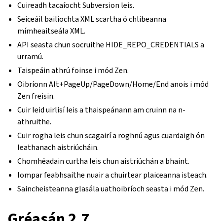
Cuireadh tacaíocht Subversion leis.
Seiceáil bailíochta XML scartha ó chlibeanna
mímheaitseála XML.
API seasta chun socruithe HIDE_REPO_CREDENTIALS a
urramú.
Taispeáin athrú foinse i mód Zen.
Oibríonn Alt+PageUp/PageDown/Home/End anois i mód
Zen freisin.
Cuir leid uirlisí leis a thaispeánann am cruinn na n-
athruithe.
Cuir rogha leis chun scagairí a roghnú agus cuardaigh ón
leathanach aistriúcháin.
Chomhéadain curtha leis chun aistriúchán a bhaint.
Iompar feabhsaithe nuair a chuirtear plaiceanna isteach.
Saincheisteanna glasála uathoibríoch seasta i mód Zen.
Gréasán 2.7