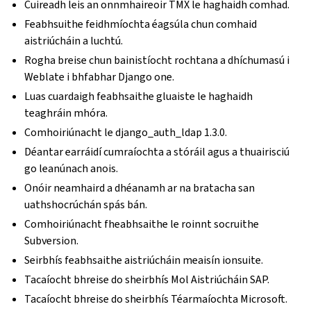
Cuireadh leis an onnmhaireoir TMX le haghaidh comhad.
Feabhsuithe feidhmíochta éagsúla chun comhaid
aistriúcháin a luchtú.
Rogha breise chun bainistíocht rochtana a dhíchumasú i
Weblate i bhfabhar Django one.
Luas cuardaigh feabhsaithe gluaiste le haghaidh
teaghráin mhóra.
Comhoiriúnacht le django_auth_ldap 1.3.0.
Déantar earráidí cumraíochta a stóráil agus a thuairisciú
go leanúnach anois.
Onóir neamhaird a dhéanamh ar na bratacha san
uathshocrúchán spás bán.
Comhoiriúnacht fheabhsaithe le roinnt socruithe
Subversion.
Seirbhís feabhsaithe aistriúcháin meaisín ionsuite.
Tacaíocht bhreise do sheirbhís Mol Aistriúcháin SAP.
Tacaíocht bhreise do sheirbhís Téarmaíochta Microsoft.