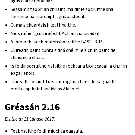
agus a athsholáthar.
Seasamh taobh an chliaint maidir le socruithe sna
foirmeacha cuardaigh agus uaslódála.
Cumais chuardaigh leathnaithe.
Níos míne i gcumraíocht ACL an tionscadail.
Athraíodh luach réamhshocraithe BASE_DIR.
Cuireadh baint cuntais dhá chéim leis chun baint de
thaisme a chosc.
Is féidir socruithe rialaithe rochtana tionscadail a chur in
eagar anois.
Cuireadh cosaint turscair roghnach leis le haghaidh
moltaí ag baint úsáide as Akismet.
Gréasán 2.16
Eisithe ar 11 Lúnasa 2017.
Feabhsuithe feidhmíochta éagsúla.