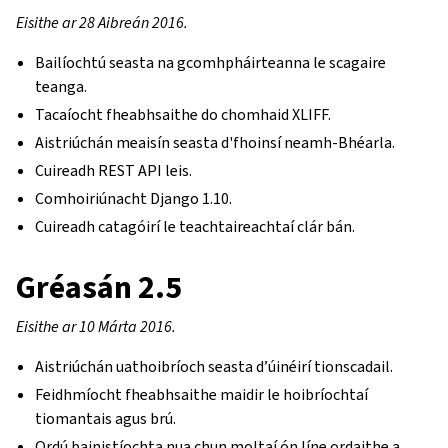
Eisithe ar 28 Aibreán 2016.
Bailíochtú seasta na gcomhpháirteanna le scagaire
teanga.
Tacaíocht fheabhsaithe do chomhaid XLIFF.
Aistriúchán meaisín seasta d'fhoinsí neamh-Bhéarla.
Cuireadh REST API leis.
Comhoiriúnacht Django 1.10.
Cuireadh catagóirí le teachtaireachtaí clár bán.
Gréasán 2.5
Eisithe ar 10 Márta 2016.
Aistriúchán uathoibríoch seasta d’úinéirí tionscadail.
Feidhmíocht fheabhsaithe maidir le hoibríochtaí
tiomantais agus brú.
Ordú bainistíochta nua chun moltaí ón líne ordaithe a