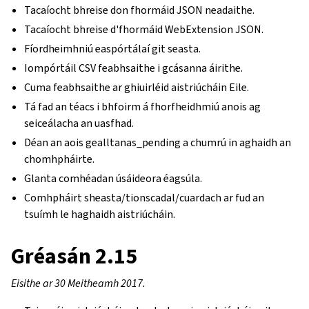
Tacaíocht bhreise don fhormáid JSON neadaithe.
Tacaíocht bhreise d'fhormáid WebExtension JSON.
Fíordheimhniú easpórtálaí git seasta.
Iompórtáil CSV feabhsaithe i gcásanna áirithe.
Cuma feabhsaithe ar ghiuirléid aistriúcháin Eile.
Tá fad an téacs i bhfoirm á fhorfheidhmiú anois ag
seiceálacha an uasfhad.
Déan an aois gealltanas_pending a chumrú in aghaidh an
chomhpháirte.
Glanta comhéadan úsáideora éagsúla.
Comhpháirt sheasta/tionscadal/cuardach ar fud an
tsuímh le haghaidh aistriúcháin.
Gréasán 2.15
Eisithe ar 30 Meitheamh 2017.