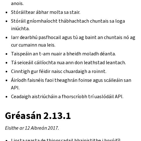
anois.
Stóráiltear ábhar molta sa stair.
Stóráil gníomhaíocht thábhachtach chuntais sa loga
iniúchta.
Iarr dearbhú pasfhocail agus tú ag baint an chuntais nó ag
cur cumainn nua leis.
Taispeáin an t-am nuair a bheidh moladh déanta.
Tá seiceáil cáilíochta nua ann don leathstad leantach.
Cinntigh gur féidir naisc chuardaigh a roinnt.
Áiríodh faisnéis faoi theaghrán foinse agus scáileáin san
API.
Ceadaigh aistriúcháin a fhorscríobh trí uaslódáil API.
Gréasán 2.13.1
Eisithe ar 12 Aibreán 2017.
Liosta seasta de thionscadail bhainistithe i bpróifíl.