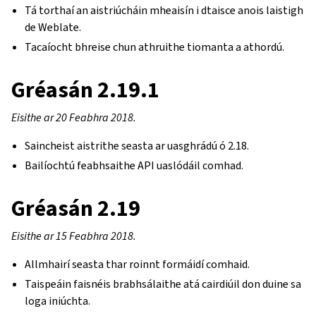
Tá torthaí an aistriúcháin mheaisín i dtaisce anois laistigh
de Weblate.
Tacaíocht bhreise chun athruithe tiomanta a athordú.
Gréasán 2.19.1
Eisithe ar 20 Feabhra 2018.
Saincheist aistrithe seasta ar uasghrádú ó 2.18.
Bailíochtú feabhsaithe API uaslódáil comhad.
Gréasán 2.19
Eisithe ar 15 Feabhra 2018.
Allmhairí seasta thar roinnt formáidí comhaid.
Taispeáin faisnéis brabhsálaithe atá cairdiúil don duine sa
loga iniúchta.