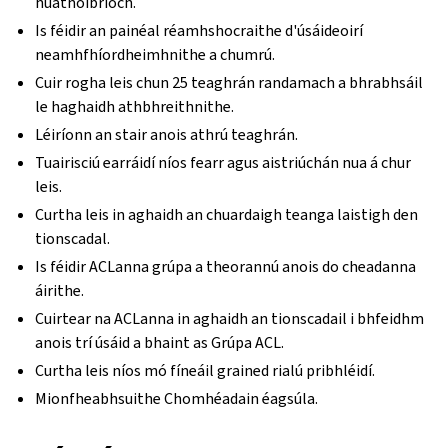
huathoibríoch.
Is féidir an painéal réamhshocraithe d'úsáideoirí
neamhfhíordheimhnithe a chumrú.
Cuir rogha leis chun 25 teaghrán randamach a bhrabhsáil
le haghaidh athbhreithnithe.
Léiríonn an stair anois athrú teaghrán.
Tuairisciú earráidí níos fearr agus aistriúchán nua á chur
leis.
Curtha leis in aghaidh an chuardaigh teanga laistigh den
tionscadal.
Is féidir ACLanna grúpa a theorannú anois do cheadanna
áirithe.
Cuirtear na ACLanna in aghaidh an tionscadail i bhfeidhm
anois trí úsáid a bhaint as Grúpa ACL.
Curtha leis níos mó fíneáil grained rialú pribhléidí.
Mionfheabhsuithe Chomhéadain éagsúla.