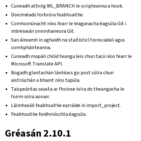
Cuireadh athróg WL_BRANCH le scripteanna a hook.
Doiciméadú forbróra feabhsaithe.
Comhoiriúnacht níos fearr le leaganacha éagsúla Git i
mbreiseán onnmhaireora Git.
San áireamh in aghaidh na staitisticí tionscadail agus
comhpháirteanna.
Cuireadh mapáil chóid teanga leis chun tacú níos fearr le
Microsoft Translate API.
Bogadh glantachán lántéacs go post cúlra chun
aistriúchán a bhaint níos tapúla.
Taispeántas seasta ar fhoinse iolra do theangacha le
foirm iolra aonair.
Láimhseáil feabhsaithe earráide in import_project.
Feabhsuithe feidhmíochta éagsúla.
Gréasán 2.10.1