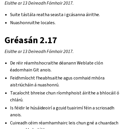
Eisithe ar 13 Deireadh Fómhair 2017.
Suite tástála reatha seasta i gcásanna áirithe.
Nuashonruithe locales.
Gréasán 2.17
Eisithe ar 13 Deireadh Fómhair 2017.
De réir réamhshocraithe déanann Weblate clón
éadomhain Git anois.
Feidhmíocht fheabhsaithe agus comhaid mhóra
aistriúcháin á nuashonrú.
Tacaíocht bhreise chun ríomhphoist áirithe a bhlocáil ó
chlárú.
Is féidir le húsáideoirí a gcuid tuairimí féin a scriosadh
anois.
Cuireadh céim réamhamhairc leis chun gné a chuardach