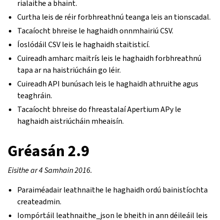
rialaithe a bhaint.
Curtha leis de réir forbhreathnú teanga leis an tionscadal.
Tacaíocht bhreise le haghaidh onnmhairiú CSV.
Íoslódáil CSV leis le haghaidh staitisticí.
Cuireadh amharc maitrís leis le haghaidh forbhreathnú
tapa ar na haistriúcháin go léir.
Cuireadh API bunúsach leis le haghaidh athruithe agus
teaghráin.
Tacaíocht bhreise do fhreastalaí Apertium APy le
haghaidh aistriúcháin mheaisín.
Gréasán 2.9
Eisithe ar 4 Samhain 2016.
Paraiméadair leathnaithe le haghaidh ordú bainistíochta
createadmin.
Iompórtáil leathnaithe_json le bheith in ann déileáil leis