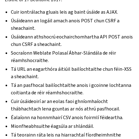
Cuir iontrálacha gluais leis ag baint úsáide as AJAX.
Úsáideann an logáil amach anois POST chun CSRF a
sheachaint.
Úsáideann athshocrú eochairchomhartha API POST anois
chun CSRF a sheachaint.
Socraíonn Weblate Polasaí Ábhar-Slándála de réir
réamhshocraithe.
Tá URL an eagarthóra áitiúil bailíochtaithe chun féin-XSS
a sheachaint.
Tá an pasfhocal bailíochtaithe anois i gcoinne lochtanna
coitianta de réir réamhshocraithe.
Cuir úsáideoirí ar an eolas faoi ghníomhaíocht
thábhachtach lena gcuntas ar nós athrú pasfhocail.
Éalaíonn na honnmhairí CSV anois foirmlí féideartha.
Mionfheabhsuithe éagsúla ar shlándáil.
Tá teorainn ráta leis na hiarrachtaí fíordheimhnithe