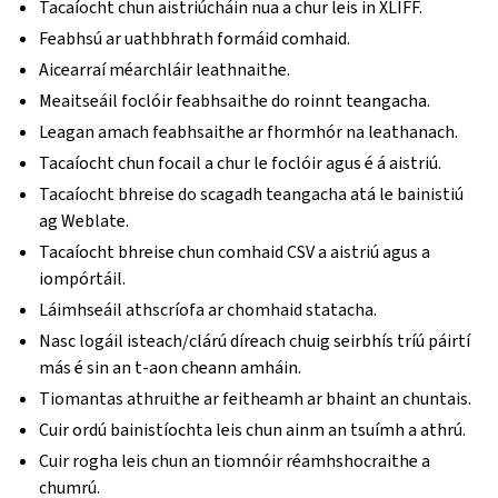
Tacaíocht chun aistriúcháin nua a chur leis in XLIFF.
Feabhsú ar uathbhrath formáid comhaid.
Aicearraí méarchláir leathnaithe.
Meaitseáil foclóir feabhsaithe do roinnt teangacha.
Leagan amach feabhsaithe ar fhormhór na leathanach.
Tacaíocht chun focail a chur le foclóir agus é á aistriú.
Tacaíocht bhreise do scagadh teangacha atá le bainistiú
ag Weblate.
Tacaíocht bhreise chun comhaid CSV a aistriú agus a
iompórtáil.
Láimhseáil athscríofa ar chomhaid statacha.
Nasc logáil isteach/clárú díreach chuig seirbhís tríú páirtí
más é sin an t-aon cheann amháin.
Tiomantas athruithe ar feitheamh ar bhaint an chuntais.
Cuir ordú bainistíochta leis chun ainm an tsuímh a athrú.
Cuir rogha leis chun an tiomnóir réamhshocraithe a
chumrú.