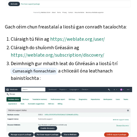
Gach céim chun freastalaí a liostú gan conradh tacaíochta:
Cláraigh tú féin ag
https://weblate.org/user/
Cláraigh do shuíomh Gréasáin ag
https://weblate.org/subscription/discovery/
Deimhnigh gur mhaith leat do Ghréasán a liostú trí
a chliceáil óna leathanach
Cumasaigh fionnachtain
bainistíochta :