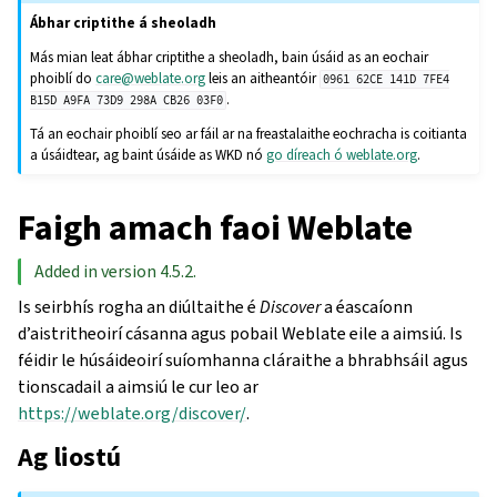
Ábhar criptithe á sheoladh
Más mian leat ábhar criptithe a sheoladh, bain úsáid as an eochair
phoiblí do
care
@
weblate
.
org
leis an aitheantóir
0961
62CE
141D
7FE4
.
B15D
A9FA
73D9
298A
CB26
03F0
Tá an eochair phoiblí seo ar fáil ar na freastalaithe eochracha is coitianta
a úsáidtear, ag baint úsáide as WKD nó
go díreach ó weblate.org
.
Faigh amach faoi Weblate
Added in version 4.5.2.
Is seirbhís rogha an diúltaithe é
Discover
a éascaíonn
d’aistritheoirí cásanna agus pobail Weblate eile a aimsiú. Is
féidir le húsáideoirí suíomhanna cláraithe a bhrabhsáil agus
tionscadail a aimsiú le cur leo ar
https://weblate.org/discover/
.
Ag liostú