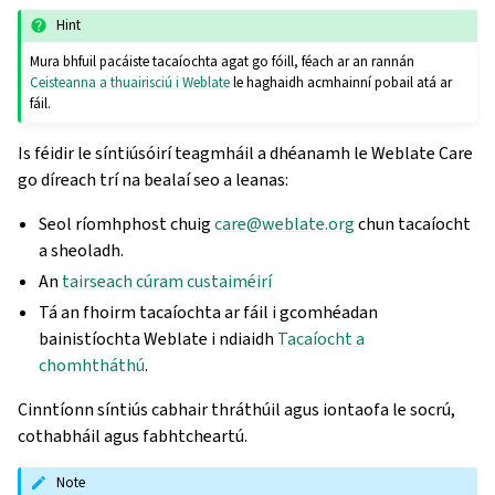
Hint
Mura bhfuil pacáiste tacaíochta agat go fóill, féach ar an rannán
Ceisteanna a thuairisciú i Weblate
le haghaidh acmhainní pobail atá ar
fáil.
Is féidir le síntiúsóirí teagmháil a dhéanamh le Weblate Care
go díreach trí na bealaí seo a leanas:
Seol ríomhphost chuig
care
@
weblate
.
org
chun tacaíocht
a sheoladh.
An
tairseach cúram custaiméirí
Tá an fhoirm tacaíochta ar fáil i gcomhéadan
bainistíochta Weblate i ndiaidh
Tacaíocht a
chomhtháthú
.
Cinntíonn síntiús cabhair thráthúil agus iontaofa le socrú,
cothabháil agus fabhtcheartú.
Note