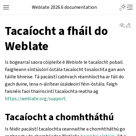
Weblate 2026.6 documentation
View 
Ed
Tacaíocht a fháil do
Weblate
Is bogearraí saora cóipleite é
Weblate
le tacaíocht pobail.
Faigheann síntiúsóirí óstála tacaíocht tosaíochta gan aon
táille bhreise. Tá pacáistí cabhrach réamhíoctha ar fáil do
gach duine, lena n-áirítear úsáideoirí féin-óstála. Faigh
faisnéis faoi thairiscintí tacaíochta reatha ag
https://weblate.org/support
.
Tacaíocht a chomhtháthú
Is féidir pacáistí tacaíochta ceannaithe a chomhtháthú go