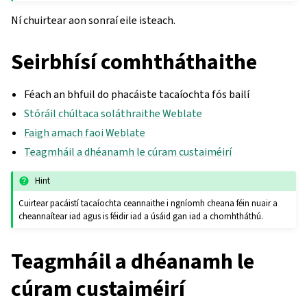
Ní chuirtear aon sonraí eile isteach.
Seirbhísí comhtháthaithe
Féach an bhfuil do phacáiste tacaíochta fós bailí
Stóráil chúltaca soláthraithe Weblate
Faigh amach faoi Weblate
Teagmháil a dhéanamh le cúram custaiméirí
Hint
Cuirtear pacáistí tacaíochta ceannaithe i ngníomh cheana féin nuair a
cheannaítear iad agus is féidir iad a úsáid gan iad a chomhtháthú.
Teagmháil a dhéanamh le
cúram custaiméirí