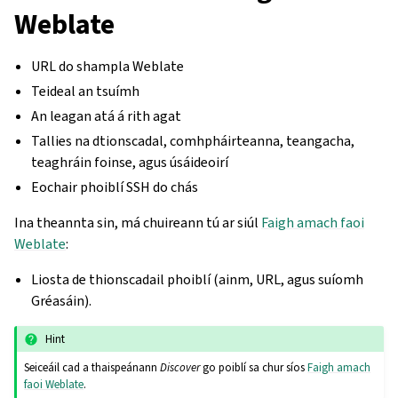
Weblate
URL do shampla Weblate
Teideal an tsuímh
An leagan atá á rith agat
Tallies na dtionscadal, comhpháirteanna, teangacha,
teaghráin foinse, agus úsáideoirí
Eochair phoiblí SSH do chás
Ina theannta sin, má chuireann tú ar siúl
Faigh amach faoi
Weblate
:
Liosta de thionscadail phoiblí (ainm, URL, agus suíomh
Gréasáin).
Hint
Seiceáil cad a thaispeánann
Discover
go poiblí sa chur síos
Faigh amach
faoi Weblate
.