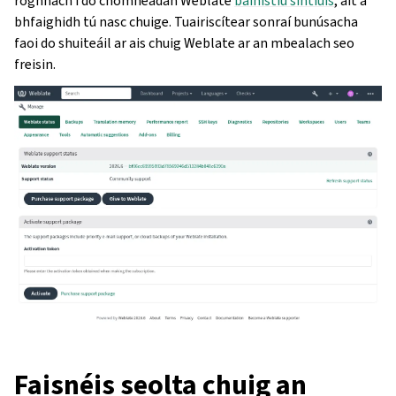
roghnach i do chomhéadan Weblate
bainistiú síntiúis
, áit a
bhfaighidh tú nasc chuige. Tuairiscítear sonraí bunúsacha
faoi do shuiteáil ar ais chuig Weblate ar an mbealach seo
freisin.
Faisnéis seolta chuig an