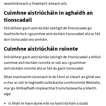
neamhréireach a thabhairt isteach arís.
Cuimhne aistriúcháin in aghaidh an
tionscadail
Stóráiltear gach aistriúchán laistigh de thionscadal go
huathoibríoch i gcuimhne aistriúcháin tionscadail atá ar fáil
don tionscadal seo amháin.
Cuimhne aistriúcháin roinnte
Stóráiltear gach aistriúchán laistigh de thionscadail a bhfuil
cuimhne aistriúcháin roinnte ar siúl acu i gcuimhne
aistriúcháin roinnte atá ar fáil do gach tionscadal.
Déan machnamh cúramach le do thoil ar cheart an ghné seo
a chur ar siúl le haghaidh suiteálacha comhroinnte Weblate,
mar go bhféadfadh impleachtaí tromchúiseacha a bheith
aige:
Is féidir le haon duine eile na haistriúcháin a úsáid.