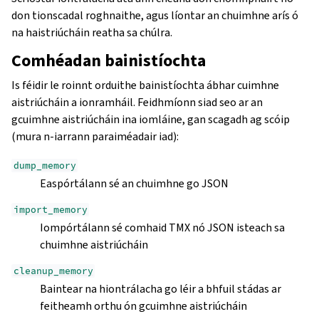
don tionscadal roghnaithe, agus líontar an chuimhne arís ó
na haistriúcháin reatha sa chúlra.
Comhéadan bainistíochta
Is féidir le roinnt orduithe bainistíochta ábhar cuimhne
aistriúcháin a ionramháil. Feidhmíonn siad seo ar an
gcuimhne aistriúcháin ina iomláine, gan scagadh ag scóip
(mura n-iarrann paraiméadair iad):
dump_memory
Easpórtálann sé an chuimhne go JSON
import_memory
Iompórtálann sé comhaid TMX nó JSON isteach sa
chuimhne aistriúcháin
cleanup_memory
Baintear na hiontrálacha go léir a bhfuil stádas ar
feitheamh orthu ón gcuimhne aistriúcháin