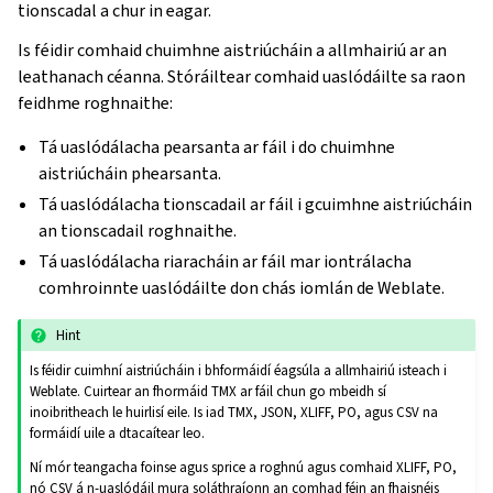
tionscadal a chur in eagar.
Is féidir comhaid chuimhne aistriúcháin a allmhairiú ar an
leathanach céanna. Stóráiltear comhaid uaslódáilte sa raon
feidhme roghnaithe:
Tá uaslódálacha pearsanta ar fáil i do chuimhne
aistriúcháin phearsanta.
Tá uaslódálacha tionscadail ar fáil i gcuimhne aistriúcháin
an tionscadail roghnaithe.
Tá uaslódálacha riaracháin ar fáil mar iontrálacha
comhroinnte uaslódáilte don chás iomlán de Weblate.
Hint
Is féidir cuimhní aistriúcháin i bhformáidí éagsúla a allmhairiú isteach i
Weblate. Cuirtear an fhormáid TMX ar fáil chun go mbeidh sí
inoibritheach le huirlisí eile. Is iad TMX, JSON, XLIFF, PO, agus CSV na
formáidí uile a dtacaítear leo.
Ní mór teangacha foinse agus sprice a roghnú agus comhaid XLIFF, PO,
nó CSV á n-uaslódáil mura soláthraíonn an comhad féin an fhaisnéis