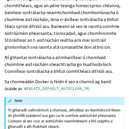
chomhthéacs, agus an péire teanga foinse/sprioc chéanna,
baintear iontrálacha neamhchomhaid chomhoiriúnacha ó
chuimhne aistriúcháin, lena n-áirítear iontrálacha a bhfuil
téacs sprice difriúil acu. Baineann sé seo le raonta cuimhne
aistriúcháin phearsanta, tionscadail, agus chomhroinnte.
Stóráiltear an t-aistriúchán reatha arís mar iontráil
ghníomhach sna raonta atá cumasaithe don athrú sin.
Ní ghlantar iontrálacha a allmhairítear ó chomhaid
chuimhne aistriúcháin sheachtracha go huathoibríoch.
Coinnítear iontrálacha a bhfuil comhthéacs difriúil acu.
Sa choimeádán Docker is féidir é seo a chumrú ag baint
úsáide as
.
WEBLATE_DEFAULT_AUTOCLEAN_TM
Note
Trí ghlanadh uathoibríoch a chumasú, athraítear an réamhshocrú freisin
do phróifílí úsáideoirí nua gan cur le cuimhne aistriúcháin phearsanta.
Cuireann sé seo cosc ar aistriúcháin neamhréireach a bhí ceaptha a
ghlanadh a ath-thabhairt isteach.