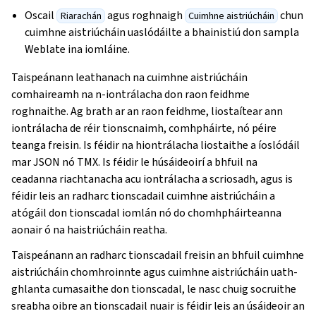
Oscail
agus roghnaigh
chun
Riarachán
Cuimhne aistriúcháin
cuimhne aistriúcháin uaslódáilte a bhainistiú don sampla
Weblate ina iomláine.
Taispeánann leathanach na cuimhne aistriúcháin
comhaireamh na n-iontrálacha don raon feidhme
roghnaithe. Ag brath ar an raon feidhme, liostaítear ann
iontrálacha de réir tionscnaimh, comhpháirte, nó péire
teanga freisin. Is féidir na hiontrálacha liostaithe a íoslódáil
mar JSON nó TMX. Is féidir le húsáideoirí a bhfuil na
ceadanna riachtanacha acu iontrálacha a scriosadh, agus is
féidir leis an radharc tionscadail cuimhne aistriúcháin a
atógáil don tionscadal iomlán nó do chomhpháirteanna
aonair ó na haistriúcháin reatha.
Taispeánann an radharc tionscadail freisin an bhfuil cuimhne
aistriúcháin chomhroinnte agus cuimhne aistriúcháin uath-
ghlanta cumasaithe don tionscadal, le nasc chuig socruithe
sreabha oibre an tionscadail nuair is féidir leis an úsáideoir an