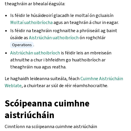
theaghráin ar bhealaí éagsúla:
Is féidir le húsáideoirí glacadh le moltaí ón gcluaisín
Moltaí uathoibríocha
agus an teaghrán á chur in eagar.
Is féidir na teaghráin roghnaithe a phróiseáil ag baint
úsáide as
Aistriúchán uathoibríoch
ón roghchlár
.
Operations
Aistriúchán uathoibríoch
is féidir leis an mbreiseán
athruithe a chur i bhfeidhm go huathoibríoch ar
theaghráin nua agus reatha.
Le haghaidh leideanna suiteála, féach
Cuimhne Aistriúcháin
Weblate
, a chuirtear ar siúl de réir réamhshocraithe.
Scóipeanna cuimhne
aistriúcháin
Cinntíonn na scóipeanna cuimhne aistriúcháin