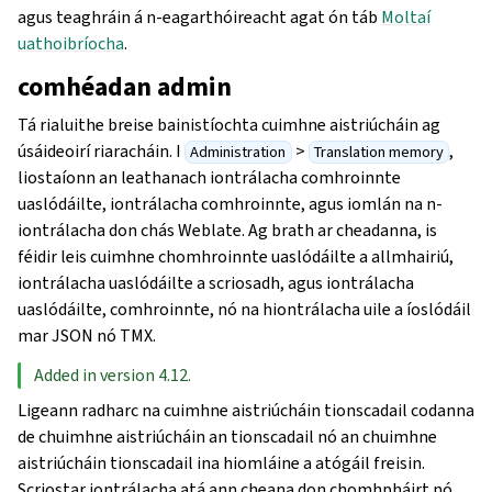
agus teaghráin á n-eagarthóireacht agat ón táb
Moltaí
uathoibríocha
.
comhéadan admin
Tá rialuithe breise bainistíochta cuimhne aistriúcháin ag
úsáideoirí riaracháin. I
>
,
Administration
Translation memory
liostaíonn an leathanach iontrálacha comhroinnte
uaslódáilte, iontrálacha comhroinnte, agus iomlán na n-
iontrálacha don chás Weblate. Ag brath ar cheadanna, is
féidir leis cuimhne chomhroinnte uaslódáilte a allmhairiú,
iontrálacha uaslódáilte a scriosadh, agus iontrálacha
uaslódáilte, comhroinnte, nó na hiontrálacha uile a íoslódáil
mar JSON nó TMX.
Added in version 4.12.
Ligeann radharc na cuimhne aistriúcháin tionscadail codanna
de chuimhne aistriúcháin an tionscadail nó an chuimhne
aistriúcháin tionscadail ina hiomláine a atógáil freisin.
Scriostar iontrálacha atá ann cheana don chomhpháirt nó