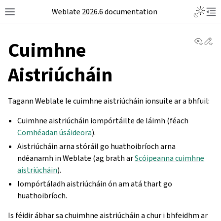
Weblate 2026.6 documentation
View 
Ed
Cuimhne
Aistriúcháin
Tagann Weblate le cuimhne aistriúcháin ionsuite ar a bhfuil:
Cuimhne aistriúcháin iompórtáilte de láimh (féach
Comhéadan úsáideora
).
Aistriúcháin arna stóráil go huathoibríoch arna
ndéanamh in Weblate (ag brath ar
Scóipeanna cuimhne
aistriúcháin
).
Iompórtáladh aistriúcháin ón am atá thart go
huathoibríoch.
Is féidir ábhar sa chuimhne aistriúcháin a chur i bhfeidhm ar