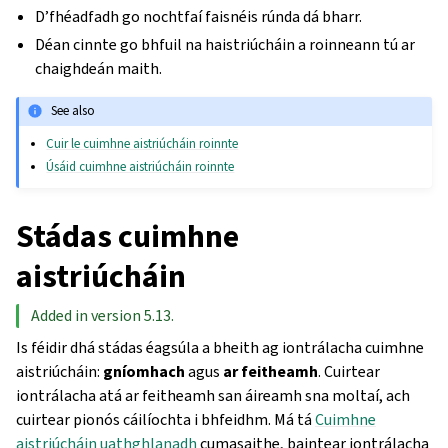
D’fhéadfadh go nochtfaí faisnéis rúnda dá bharr.
Déan cinnte go bhfuil na haistriúcháin a roinneann tú ar
chaighdeán maith.
See also
Cuir le cuimhne aistriúcháin roinnte
Úsáid cuimhne aistriúcháin roinnte
Stádas cuimhne
aistriúcháin
Added in version 5.13.
Is féidir dhá stádas éagsúla a bheith ag iontrálacha cuimhne
aistriúcháin:
gníomhach
agus
ar feitheamh
. Cuirtear
iontrálacha atá ar feitheamh san áireamh sna moltaí, ach
cuirtear pionós cáilíochta i bhfeidhm. Má tá
Cuimhne
aistriúcháin uathghlanadh
cumasaithe, baintear iontrálacha