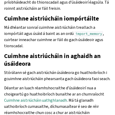
príobháideacht do thionscadail agus d’úsáideoirí éagsúla. Tá
roinnt aistriúcháin ar fáil freisin.
Cuimhne aistriúcháin iompórtáilte
Má dhéantar sonraí cuimhne aistriúcháin treallach a
iompórtáil agus úsáid á baint as an ordú
,
import_memory
cuirtear inneachar cuimhne ar fáil do gach úsáideoir agus
tionscadal.
Cuimhne aistriúcháin in aghaidh an
úsáideora
Stórálann sé gach aistriúchán úsáideora go huathoibríoch i
gcuimhne aistriúcháin phearsanta gach úsáideora faoi seach.
Déantar an luach réamhshocraithe d’úsáideoirí nua a
choigeartú go huathoibríoch bunaithe ar an chumraíocht
Cuimhne aistriúcháin uathghlanadh
. Má tá glanadh
uathoibríoch cumasaithe, díchumasaítear é seo de réir
réamhshocraithe chun cosc a chur ar aistriúcháin