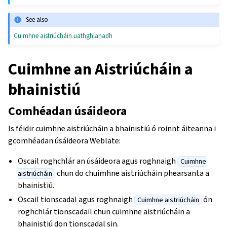
See also
Cuimhne aistriúcháin uathghlanadh
Cuimhne an Aistriúcháin a
bhainistiú
Comhéadan úsáideora
Is féidir cuimhne aistriúcháin a bhainistiú ó roinnt áiteanna i
gcomhéadan úsáideora Weblate:
Oscail roghchlár an úsáideora agus roghnaigh
Cuimhne
chun do chuimhne aistriúcháin phearsanta a
aistriúcháin
bhainistiú.
Oscail tionscadal agus roghnaigh
ón
Cuimhne aistriúcháin
roghchlár tionscadail chun cuimhne aistriúcháin a
bhainistiú don tionscadal sin.