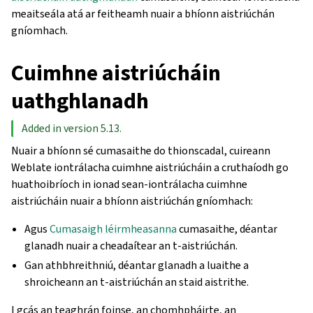
meaitseála atá ar feitheamh nuair a bhíonn aistriúchán
gníomhach.
Cuimhne aistriúcháin
uathghlanadh
Added in version 5.13.
Nuair a bhíonn sé cumasaithe do thionscadal, cuireann
Weblate iontrálacha cuimhne aistriúcháin a cruthaíodh go
huathoibríoch in ionad sean-iontrálacha cuimhne
aistriúcháin nuair a bhíonn aistriúchán gníomhach:
Agus
Cumasaigh léirmheasanna
cumasaithe, déantar
glanadh nuair a cheadaítear an t-aistriúchán.
Gan athbhreithniú, déantar glanadh a luaithe a
shroicheann an t-aistriúchán an staid aistrithe.
I gcás an teaghrán foinse, an chomhpháirte, an