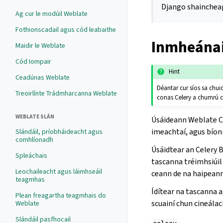
Django shainche
Ag cur le modúil Weblate
Fothionscadail agus cód leabaithe
Inmheánai
Maidir le Weblate
Cód Iompair
Hint
Ceadúnas Weblate
Déantar cur síos sa chu
Treoirlínte Trádmharcanna Weblate
conas Celery a chumrú c
WEBLATE SLÁN
Úsáideann Weblate C
imeachtaí, agus bíon
Slándáil, príobháideacht agus
comhlíonadh
Úsáidtear an Celery 
Spleáchais
tascanna tréimhsiúil 
Leochaileacht agus láimhseáil
ceann de na haipean
teagmhas
Ídítear na tascanna a
Plean freagartha teagmhais do
scuainí chun cineálac
Weblate
Slándáil pasfhocail