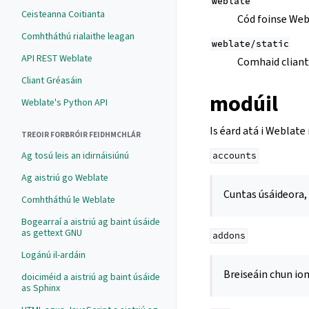
weblate
Ceisteanna Coitianta
Cód foinse We
Comhtháthú rialaithe leagan
weblate/static
API REST Weblate
Comhaid cliant
Cliant Gréasáin
modúil
Weblate's Python API
Is éard atá i Weblat
TREOIR FORBRÓIR FEIDHMCHLÁR
Ag tosú leis an idirnáisiúnú
accounts
Ag aistriú go Weblate
Cuntas úsáideora, p
Comhtháthú le Weblate
Bogearraí a aistriú ag baint úsáide
as gettext GNU
addons
Logánú il-ardáin
Breiseáin chun io
doiciméid a aistriú ag baint úsáide
as Sphinx