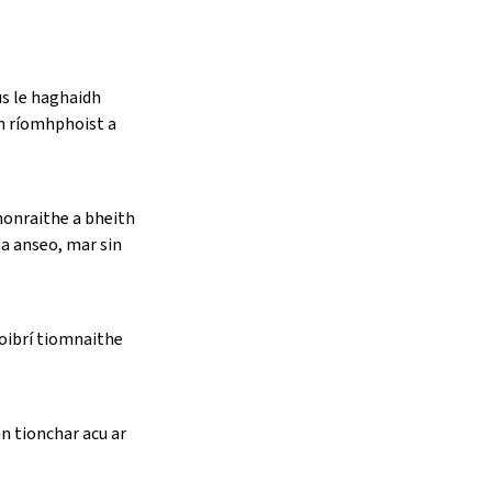
s le haghaidh
dh ríomhphoist a
shonraithe a bheith
da anseo, mar sin
oibrí tiomnaithe
n tionchar acu ar