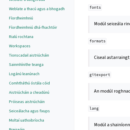
fonts
Weblate a thacú agus a bhogadh
Fíordheimhniú
Modúl seiceála rin
Fíordheimhniú dhá-fhachtóir
Rialú rochtana
formats
Workspaces
Tionscadail aistriúcháin
Ciseal astarraingt
Sainmhínithe teanga
Logánú leanúnach
gitexport
Comhtháthú óstála cóid
An modúl roghna
Aistriúcháin a cheadúnú
Próiseas aistriúcháin
lang
Seiceálacha agus fixups
Moltaí uathoibríocha
Modúl a shainíonn
Breiseáin