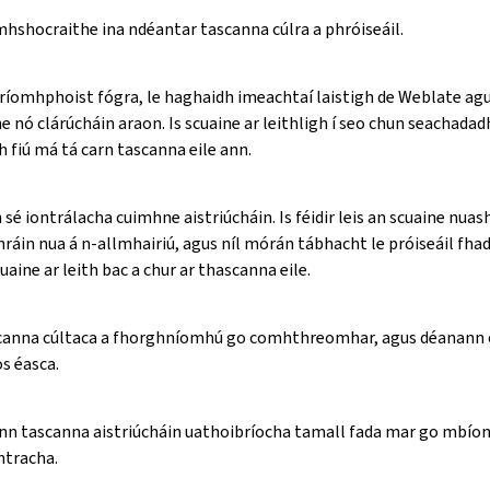
mhshocraithe ina ndéantar tascanna cúlra a phróiseáil.
ríomhphoist fógra, le haghaidh imeachtaí laistigh de Weblate agu
 nó clárúcháin araon. Is scuaine ar leithligh í seo chun seachada
 fiú má tá carn tascanna eile ann.
é iontrálacha cuimhne aistriúcháin. Is féidir leis an scuaine nua
ráin nua á n-allmhairiú, agus níl mórán tábhacht le próiseáil fha
aine ar leith bac a chur ar thascanna eile.
ascanna cúltaca a fhorghníomhú go comhthreomhar, agus déanann 
os éasca.
ann tascanna aistriúcháin uathoibríocha tamall fada mar go mbíon
htracha.