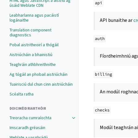
HTML agus JavaScript a aistriú ag
api
úsáid Weblate CDN
Leabharlanna agus pacáistí
API bunaithe ar
cr
logánaithe
Translation component
diagnostics
auth
Pobal aistritheoirí a thógáil
Aistriúcháin a bhainistiú
Fíordheimhniú ag
Teaghráin athbhreithnithe
Ag tógáil an phobail aistriúcháin
billing
Tuairisciú dul chun cinn aistriúcháin
An modúl roghna
Scéalta ratha
DOICIMÉID RIARTHÓIR
checks
Treoracha cumraíochta
Modúl teaghrán ai
Imscaradh gréasáin
Weblate a uasghrádú