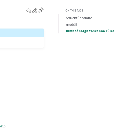
View this page
Edit this page
ON THIS PAGE
Struchtúr eolaire
modúil
Inmheánaigh tascanna cúlra
ker
.