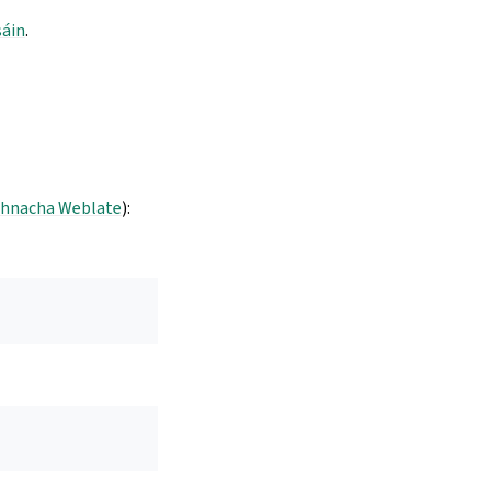
sáin
.
ghnacha Weblate
):