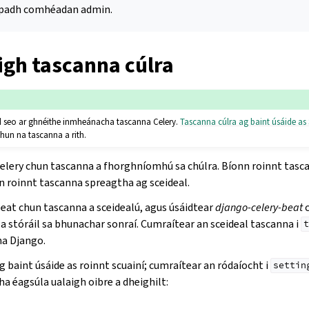
apadh comhéadan admin.
gh tascanna cúlra
id seo ar ghnéithe inmheánacha tascanna Celery.
Tascanna cúlra ag baint úsáide as 
hun na tascanna a rith.
elery chun tascanna a fhorghníomhú sa chúlra. Bíonn roinnt tasc
n roinnt tascanna spreagtha ag sceideal.
Beat chun tascanna a sceidealú, agus úsáidtear
django-celery-beat
c
a stóráil sa bhunachar sonraí. Cumraítear an sceideal tascanna i
t
na Django.
g baint úsáide as roinnt scuainí; cumraítear an ródaíocht i
settin
ha éagsúla ualaigh oibre a dheighilt: