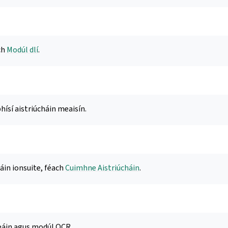
ch
Modúl dlí
.
ísí aistriúcháin meaisín.
áin ionsuite, féach
Cuimhne Aistriúcháin
.
leáin agus modúl OCR.