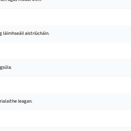
láimhseáil aistriúcháin.
gsúla.
rialaithe leagan.