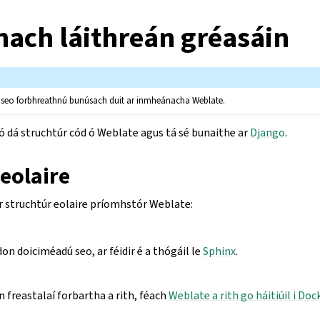
ach láithreán gréasáin
l seo forbhreathnú bunúsach duit ar inmheánacha Weblate.
ó dá struchtúr cód ó Weblate agus tá sé bunaithe ar
Django
.
eolaire
 struchtúr eolaire príomhstór Weblate:
on doiciméadú seo, ar féidir é a thógáil le
Sphinx
.
 freastalaí forbartha a rith, féach
Weblate a rith go háitiúil i Doc