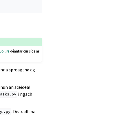
Soilire
déantar cur síos ar
anna spreagtha ag
hun an sceideal
i ngach
asks.py
. Dearadh na
gs.py