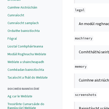
Cuimhne Aistriúcháin
legal
Cumraíocht
Cumraíocht samplach
An modúl roghna
Orduithe bainistíochta
Fógraí
machinery
Liostaí Comhpháirteanna
Comhtháthú seirbh
Modúil Roghnacha Weblate
Weblate a shaincheapadh
memory
Comhéadan bainistíochta
Tacaíocht a fháil do Weblate
Cuimhne aistriúch
DOICIMÉID RANNÍOCÓIRÍ
screenshots
Ag cur le Weblate
Treoirlínte Cumarsáide do
Ranníocóirí Weblate
Bainistíocht scái