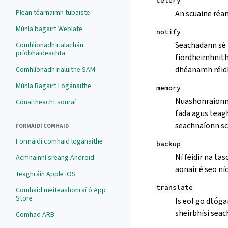
celery
Plean téarnaimh tubaiste
An scuaine réa
Múnla bagairt Weblate
notify
Seachadann sé 
Comhlíonadh rialachán
príobháideachta
fíordheimhnithe
dhéanamh réidh
Comhlíonadh rialuithe SAM
Múnla Bagairt Logánaithe
memory
Nuashonraíonn s
Cónaitheacht sonraí
fada agus teagh
seachnaíonn scu
FORMÁIDÍ COMHAID
Formáidí comhaid logánaithe
backup
Ní féidir na t
Acmhainní sreang Android
aonair é seo ní
Teaghráin Apple iOS
translate
Comhaid meiteashonraí ó App
Store
Is eol go dtóg
sheirbhísí seac
Comhad ARB