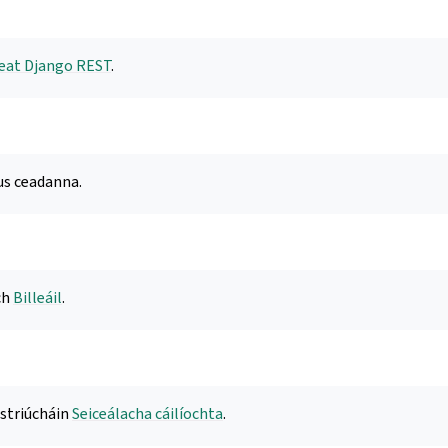
eat Django REST
.
us ceadanna.
ch
Billeáil
.
striúcháin
Seiceálacha cáilíochta
.