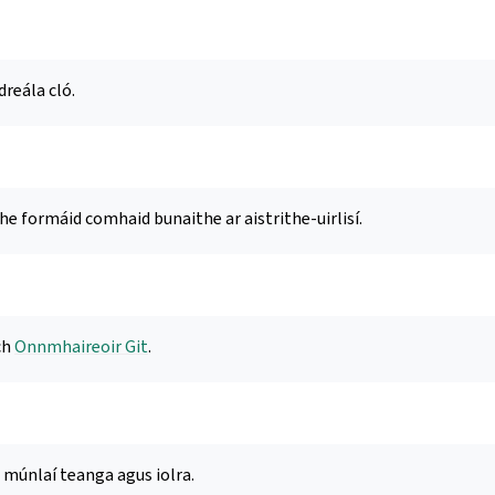
dreála cló.
he formáid comhaid bunaithe ar aistrithe-uirlisí.
ch
Onnmhaireoir Git
.
 múnlaí teanga agus iolra.