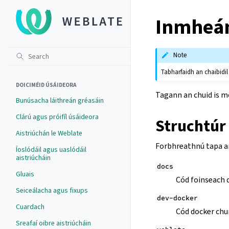
Inmheán
Note
Tabharfaidh an chaibidi
DOICIMÉID ÚSÁIDEORA
Tagann an chuid is m
Bunúsacha láithreán gréasáin
Clárú agus próifíl úsáideora
Struchtúr 
Aistriúchán le Weblate
Forbhreathnú tapa ar
Íoslódáil agus uaslódáil
aistriúcháin
docs
Gluais
Cód foinseach d
Seiceálacha agus fixups
dev-docker
Cuardach
Cód docker chun
Sreafaí oibre aistriúcháin