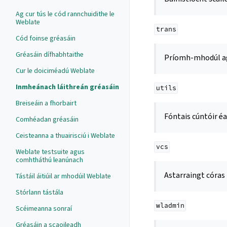
Ag cur tús le cód rannchuidithe le
Weblate
trans
Cód foinse gréasáin
Gréasáin dífhabhtaithe
Príomh-mhodúl ag 
Cur le doiciméadú Weblate
Inmheánach láithreán gréasáin
utils
Breiseáin a fhorbairt
Fóntais cúntóir éa
Comhéadan gréasáin
Ceisteanna a thuairisciú i Weblate
vcs
Weblate testsuite agus
comhtháthú leanúnach
Astarraingt córas 
Tástáil áitiúil ar mhodúil Weblate
Stórlann tástála
wladmin
Scéimeanna sonraí
Gréasáin a scaoileadh