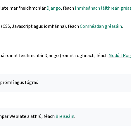
blate mar fheidhmchlár
Django
, féach
Inmheánach láithreán gréa
 (CSS, Javascript agus íomhánna), féach
Comhéadan gréasáin
.
e ná roinnt feidhmchlár Django (roinnt roghnach, féach
Modúil Ro
róifílí agus fógraí.
mpar Weblate a athrú, féach
Breiseáin
.