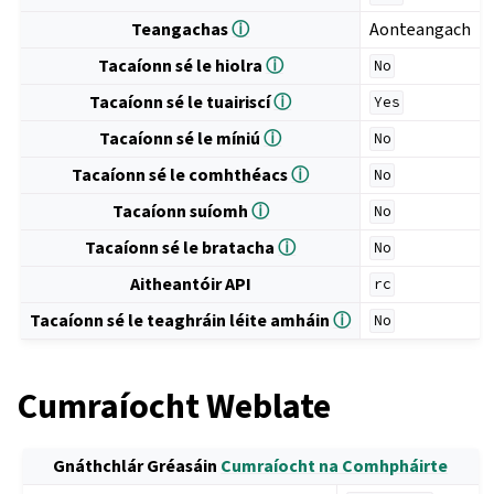
Teangachas
ⓘ
Aonteangach
Tacaíonn sé le hiolra
ⓘ
No
Tacaíonn sé le tuairiscí
ⓘ
Yes
Tacaíonn sé le míniú
ⓘ
No
Tacaíonn sé le comhthéacs
ⓘ
No
Tacaíonn suíomh
ⓘ
No
Tacaíonn sé le bratacha
ⓘ
No
Aitheantóir API
rc
Tacaíonn sé le teaghráin léite amháin
ⓘ
No
Cumraíocht Weblate
Gnáthchlár Gréasáin
Cumraíocht na Comhpháirte