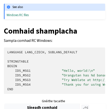
See also
Windows RC files
Comhaid shamplacha
Sampla comhad RC Windows:
LANGUAGE
LANG_CZECH
,
SUBLANG_DEFAULT
STRINGTABLE
BEGIN
IDS_MSG1
"Hello, world!
\n
"
IDS_MSG2
"Orangutan has %d banana
IDS_MSG3
"Try Weblate at http://d
IDS_MSG4
"Thank you for using Web
END
Gnéithe tacaithe
Síneadh comhaid
.rc