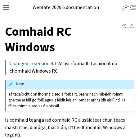
Weblate 2026.6 documentation
View 
Ed
Comhaid RC
Windows
Changed in version 4.1:
Athscríobhadh tacaíocht do
chomhaid Windows RC.
Note
Tá tacaíocht don fhormáid seo á forbairt. Seans nach mbeidh roinnt
gnéithe ar fáil go fóill agus is féidir leis an iompar athrú idir eisiúintí. Tá
fáilte roimh aiseolas ón tástáil.
Is comhaid teanga iad comhaid RC a úsáidtear chun téacs
inaistrithe, dialóga, biachláir, d’fheidhmchláir Windows a
logánú.