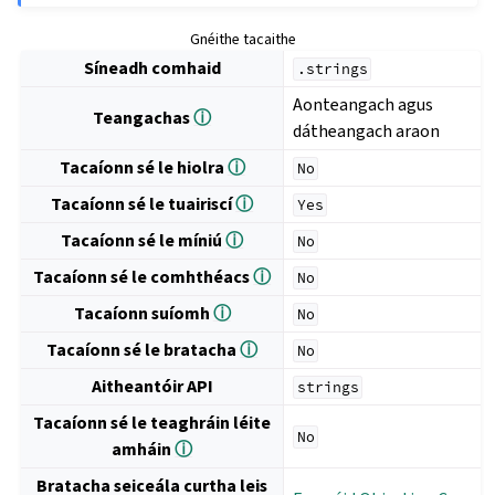
Gnéithe tacaithe
Síneadh comhaid
.strings
Aonteangach agus
Teangachas
ⓘ
dátheangach araon
Tacaíonn sé le hiolra
ⓘ
No
Tacaíonn sé le tuairiscí
ⓘ
Yes
Tacaíonn sé le míniú
ⓘ
No
Tacaíonn sé le comhthéacs
ⓘ
No
Tacaíonn suíomh
ⓘ
No
Tacaíonn sé le bratacha
ⓘ
No
Aitheantóir API
strings
Tacaíonn sé le teaghráin léite
No
amháin
ⓘ
Bratacha seiceála curtha leis