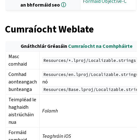
Formáid Objective-C
an bhformáid seo
ⓘ
Cumraíocht Weblate
Gnáthchlár Gréasáin
Cumraíocht na Comhpháirte
Masc
Resources/*.lproj/Localizable.strings
comhaid
Comhad
Resources/en.lproj/Localizable.strings
aonteangach
nó
bunteanga
Resources/Base.lproj/Localizable.strin
Teimpléad le
haghaidh
Folamh
aistriúcháin
nua
Formáid
Teaghráin iOS
comhaid