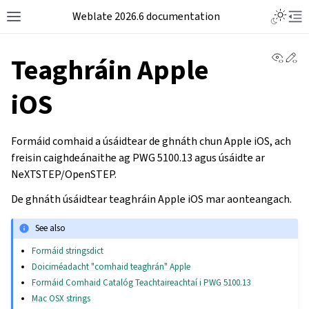
Weblate 2026.6 documentation
View 
Ed
Teaghráin Apple
iOS
Formáid comhaid a úsáidtear de ghnáth chun Apple
iOS, ach
freisin caighdeánaithe ag PWG 5100.13 agus úsáidte ar
NeXTSTEP/OpenSTEP.
De ghnáth úsáidtear teaghráin Apple iOS mar aonteangach.
See also
Formáid stringsdict
Doiciméadacht "comhaid teaghrán" Apple
Formáid Comhaid Catalóg Teachtaireachtaí i PWG 5100.13
Mac OSX strings