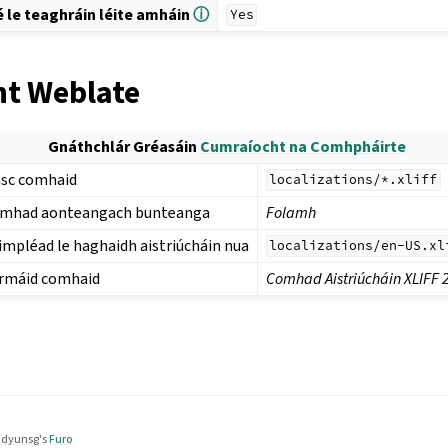
 le teaghráin léite amháin
ⓘ
Yes
t Weblate
Gnáthchlár Gréasáin
Cumraíocht na Comhpháirte
sc comhaid
localizations/*.xliff
mhad aonteangach bunteanga
Folamh
impléad le haghaidh aistriúcháin nua
localizations/en-US.xl
rmáid comhaid
Comhad Aistriúcháin XLIFF 
dyunsg
's
Furo