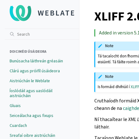
XLIFF 2.
Added in version 5.
Note
DOICIMÉID ÚSÁIDEORA
Tá tacaíocht don fhormáid
Bunúsacha láithreán gréasáin
eisiúintí. Tá fáilte roimh 
Clárú agus próifíl úsáideora
Note
Aistriúchán le Weblate
Is formáid dhifriúil í
XLIFF
Íoslódáil agus uaslódáil
aistriúcháin
Cruthaíodh formáid X
Gluais
cheann de na
caighde
Seiceálacha agus fixups
Ní thacaítear le
XML L
Cuardach
láthair.
Sreafaí oibre aistriúcháin
Tacaíonn Weblate le 