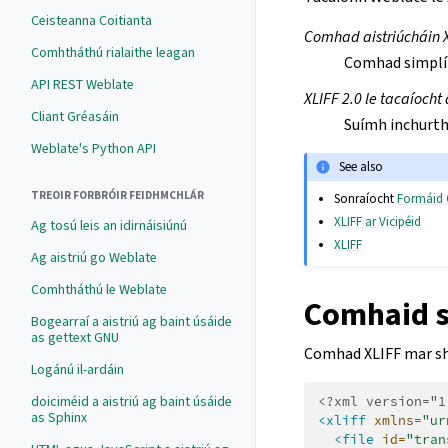
Ceisteanna Coitianta
Comhad aistriúcháin X
Comhtháthú rialaithe leagan
Comhad simplí 
API REST Weblate
XLIFF 2.0 le tacaíocht
Cliant Gréasáin
Suímh inchurth
Weblate's Python API
See also
TREOIR FORBRÓIR FEIDHMCHLÁR
Sonraíocht
Formáid 
XLIFF ar Vicipéid
Ag tosú leis an idirnáisiúnú
XLIFF
Ag aistriú go Weblate
Comhtháthú le Weblate
Comhaid 
Bogearraí a aistriú ag baint úsáide
as gettext GNU
Comhad XLIFF mar s
Logánú il-ardáin
doiciméid a aistriú ag baint úsáide
<?xml version="1
as Sphinx
<xliff
xmlns=
"ur
<file
id=
"tran