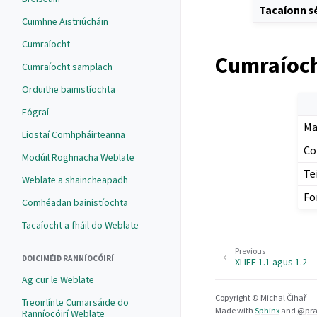
Tacaíonn sé
Cuimhne Aistriúcháin
Cumraíocht
Cumraíoch
Cumraíocht samplach
Orduithe bainistíochta
Fógraí
Ma
Liostaí Comhpháirteanna
Co
Modúil Roghnacha Weblate
Te
Weblate a shaincheapadh
Fo
Comhéadan bainistíochta
Tacaíocht a fháil do Weblate
Previous
DOICIMÉID RANNÍOCÓIRÍ
XLIFF 1.1 agus 1.2
Ag cur le Weblate
Copyright © Michal Čihař
Treoirlínte Cumarsáide do
Made with
Sphinx
and
@pra
Ranníocóirí Weblate