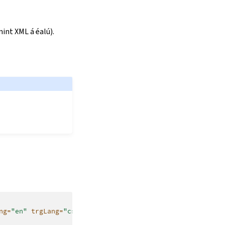
int XML á éalú).
ng=
"en"
trgLang=
"cs"
>