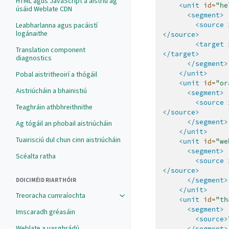
HTML agus JavaScript a aistriú ag
<unit
id=
"he
úsáid Weblate CDN
<segment>
Leabharlanna agus pacáistí
<source
logánaithe
</source>
<target
Translation component
</target>
diagnostics
</segment>
</unit>
Pobal aistritheoirí a thógáil
<unit
id=
"or
Aistriúcháin a bhainistiú
<segment>
<source
Teaghráin athbhreithnithe
</source>
</segment>
Ag tógáil an phobail aistriúcháin
</unit>
Tuairisciú dul chun cinn aistriúcháin
<unit
id=
"we
<segment>
Scéalta ratha
<source
</source>
</segment>
DOICIMÉID RIARTHÓIR
</unit>
Treoracha cumraíochta
<unit
id=
"th
<segment>
Imscaradh gréasáin
<source>
Weblate a uasghrádú
</segment>