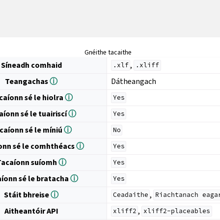
Gnéithe tacaithe
Síneadh comhaid
,
.xlf
.xliff
Teangachas
ⓘ
Dátheangach
caíonn sé le hiolra
ⓘ
Yes
aíonn sé le tuairiscí
ⓘ
Yes
caíonn sé le míniú
ⓘ
No
onn sé le comhthéacs
ⓘ
Yes
Tacaíonn suíomh
ⓘ
Yes
íonn sé le bratacha
ⓘ
Yes
Stáit bhreise
ⓘ
,
Ceadaithe
Riachtanach
eaga
Aitheantóir API
,
xliff2
xliff2-placeables