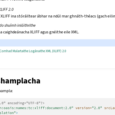
LIFF 2.0
XLIFF ina stóráiltear ábhar na ndúl mar ghnáth-théacs (gach eilim
 do shuímh inláithrithe
a caighdeánacha XLIFF agus gnéithe eile XML.
Comhad Malartaithe Logánaithe XML (XLIFF) 2.0
shamplacha
hampla:
.0" encoding="UTF-8"?>
n:oasis:names:tc:xliff:document:2.0"
version=
"2.0"
srcLa
slation"
>