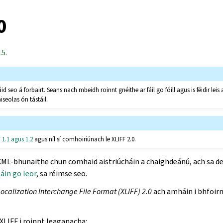
0
15.
 seo á forbairt. Seans nach mbeidh roinnt gnéithe ar fáil go fóill agus is féidir leis
aiseolas ón tástáil.
 1.1 agus 1.2
agus níl sí comhoiriúnach le XLIFF 2.0.
ML-bhunaithe chun comhaid aistriúcháin a chaighdeánú, ach sa dei
áin go leor
, sa réimse seo.
ocalization Interchange File Format (XLIFF) 2.0
ach amháin i bhfoir
XLIFF i roinnt leaganacha: