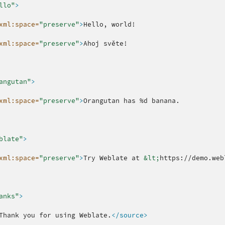
llo"
>
xml:space=
"preserve"
>
Hello,
xml:space=
"preserve"
>
Ahoj
angutan"
>
xml:space=
"preserve"
>
Orangutan
has
%d
blate"
>
xml:space=
"preserve"
>
Try
Weblate
at
&lt;
https://demo.web
anks"
>
Thank
you
for
using
Weblate.
</source>