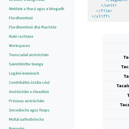
</unit>
Weblate a thacú agus a bhogadh
</file>
</xliff>
Fíordheimhniú
Fíordheimhniú dhá-fhachtóir
Rialú rochtana
Workspaces
Tionscadail aistriúcháin
Ta
Sainmhínithe teanga
Tac
Logánú leanúnach
Ta
Comhtháthú óstála cóid
Tacaí
Aistriúcháin a cheadúnú
Próiseas aistriúcháin
Taca
Seiceálacha agus fixups
Moltaí uathoibríocha
Breiseáin