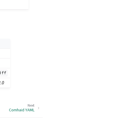
iff
2.0
Next
Comhaid YAML