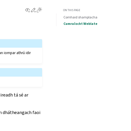
View this page
Edit this page
ON THIS PAGE
Comhaid shamplacha
Cumraíocht Weblate
 an iompar athrú idir
readh tá sé ar
m dhátheangach faoi