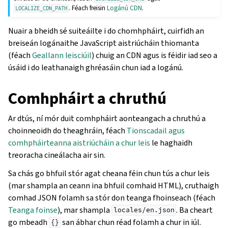
. Féach freisin
Logánú CDN
.
LOCALIZE_CDN_PATH
Nuair a bheidh sé suiteáilte i do chomhpháirt, cuirfidh an
breiseán logánaithe JavaScript aistriúcháin thiomanta
(féach
Geallann leisciúil
) chuig an CDN agus is féidir iad seo a
úsáid i do leathanaigh ghréasáin chun iad a logánú.
Comhpháirt a chruthú
Ar dtús, ní mór duit comhpháirt aonteangach a chruthú a
choinneoidh do theaghráin, féach
Tionscadail agus
comhpháirteanna aistriúcháin a chur leis
le haghaidh
treoracha cineálacha air sin.
Sa chás go bhfuil stór agat cheana féin chun tús a chur leis
(mar shampla an ceann ina bhfuil comhaid HTML), cruthaigh
comhad JSON folamh sa stór don teanga fhoinseach (féach
Teanga foinse
), mar shampla
. Ba cheart
locales/en.json
go mbeadh
san ábhar chun réad folamh a chur in iúl.
{}