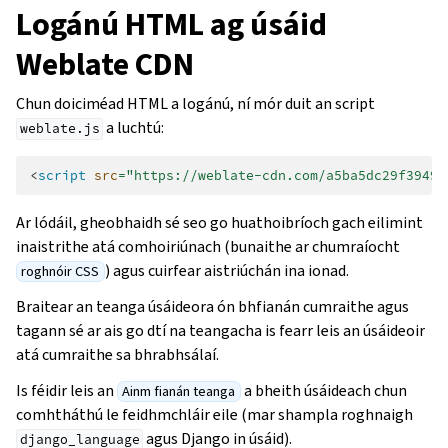
Logánú HTML ag úsáid
Weblate CDN
Chun doiciméad HTML a logánú, ní mór duit an script
a luchtú:
weblate.js
<
script
src
=
"https://weblate-cdn.com/a5ba5dc29f39498
Ar lódáil, gheobhaidh sé seo go huathoibríoch gach eilimint
inaistrithe atá comhoiriúnach (bunaithe ar chumraíocht
) agus cuirfear aistriúchán ina ionad.
roghnóir CSS
Braitear an teanga úsáideora ón bhfianán cumraithe agus
tagann sé ar ais go dtí na teangacha is fearr leis an úsáideoir
atá cumraithe sa bhrabhsálaí.
Is féidir leis an
a bheith úsáideach chun
Ainm fianán teanga
comhtháthú le feidhmchláir eile (mar shampla roghnaigh
agus Django in úsáid).
django_language