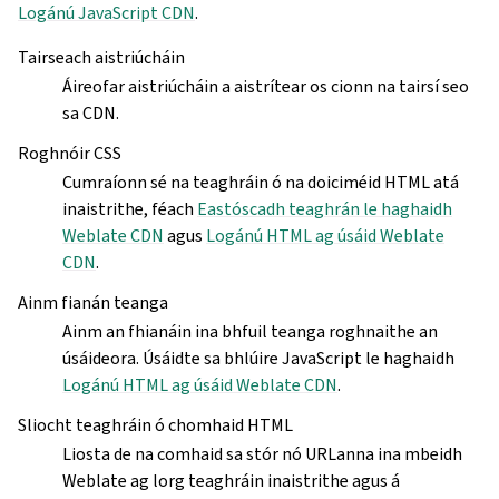
Logánú JavaScript CDN
.
Tairseach aistriúcháin
Áireofar aistriúcháin a aistrítear os cionn na tairsí seo
sa CDN.
Roghnóir CSS
Cumraíonn sé na teaghráin ó na doiciméid HTML atá
inaistrithe, féach
Eastóscadh teaghrán le haghaidh
Weblate CDN
agus
Logánú HTML ag úsáid Weblate
CDN
.
Ainm fianán teanga
Ainm an fhianáin ina bhfuil teanga roghnaithe an
úsáideora. Úsáidte sa bhlúire JavaScript le haghaidh
Logánú HTML ag úsáid Weblate CDN
.
Sliocht teaghráin ó chomhaid HTML
Liosta de na comhaid sa stór nó URLanna ina mbeidh
Weblate ag lorg teaghráin inaistrithe agus á