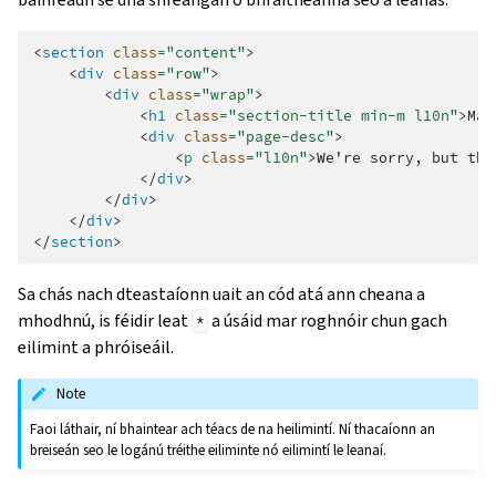
<
section
class
=
"content"
>
<
div
class
=
"row"
>
<
div
class
=
"wrap"
>
<
h1
class
=
"section-title min-m l10n"
>
Mai
<
div
class
=
"page-desc"
>
<
p
class
=
"l10n"
>
We're sorry, but thi
</
div
>
</
div
>
</
div
>
</
section
>
Sa chás nach dteastaíonn uait an cód atá ann cheana a
mhodhnú, is féidir leat
a úsáid mar roghnóir chun gach
*
eilimint a phróiseáil.
Note
Faoi láthair, ní bhaintear ach téacs de na heilimintí. Ní thacaíonn an
breiseán seo le logánú tréithe eiliminte nó eilimintí le leanaí.