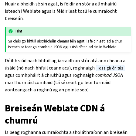
Nuair a bheidh sé sin agat, is féidir an stór a allmhairiú
isteach i Weblate agus is féidir leat tosú le cumraíocht
breiseán.
Hint
Sa chás go bhfuil aistriúcháin cheana féin agat, is féidir leat iad a chur
isteach sa teanga comhaid JSON agus úsáidfear iad sin in Weblate.
Dóibh siúd nach bhfuil ag iarraidh an stór atá ann cheana a
úsáid (nó nach bhfuil ceann acu), roghnaigh
Tosaigh ón tús
agus comhpháirt á chruthú agus roghnaigh
comhad JSON
mar fhormáid comhaid (tá sé ceart go leor formáid
aonteangach a roghnú ag an pointe seo).
Breiseán Weblate CDN á
chumrú
Is beag roghanna cumraíochta a sholáthraíonn an breiseán