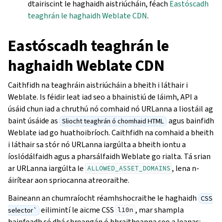
dtairiscint le haghaidh aistriúcháin, féach
Eastóscadh
teaghrán le haghaidh Weblate CDN
.
Eastóscadh teaghrán le
haghaidh Weblate CDN
Caithfidh na teaghráin aistriúcháin a bheith i láthair i
Weblate. Is féidir leat iad seo a bhainistiú de láimh, API a
úsáid chun iad a chruthú nó comhaid nó URLanna a liostáil ag
baint úsáide as
agus bainfidh
Sliocht teaghrán ó chomhaid HTML
Weblate iad go huathoibríoch. Caithfidh na comhaid a bheith
i láthair sa stór nó URLanna iargúlta a bheith iontu a
íoslódálfaidh agus a pharsálfaidh Weblate go rialta. Tá srian
ar URLanna iargúlta le
, lena n-
ALLOWED_ASSET_DOMAINS
áirítear aon spriocanna atreoraithe.
Baineann an chumraíocht réamhshocraithe le haghaidh
CSS
eilimintí le aicme CSS
, mar shampla
selector`
l10n
bainfeadh sé dhá shreangán ó bhraitheanna seo a leanas: