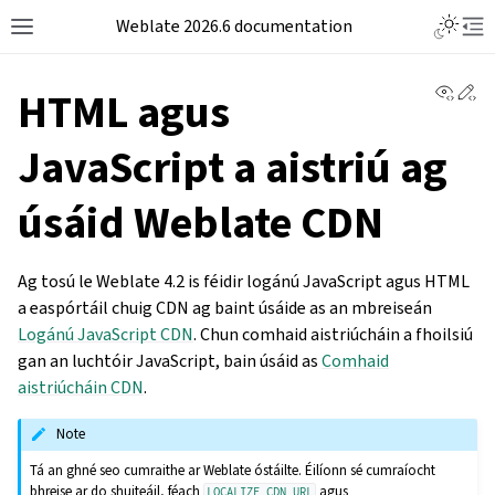
Weblate 2026.6 documentation
View 
Ed
HTML agus
JavaScript a aistriú ag
úsáid Weblate CDN
Ag tosú le Weblate 4.2 is féidir logánú JavaScript agus HTML
a easpórtáil chuig CDN ag baint úsáide as an mbreiseán
Logánú JavaScript CDN
. Chun comhaid aistriúcháin a fhoilsiú
gan an luchtóir JavaScript, bain úsáid as
Comhaid
aistriúcháin CDN
.
Note
Tá an ghné seo cumraithe ar Weblate óstáilte. Éilíonn sé cumraíocht
bhreise ar do shuiteáil, féach
agus
LOCALIZE_CDN_URL