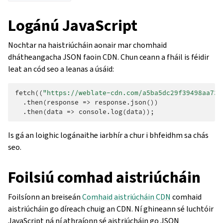
Logánú JavaScript
Nochtar na haistriúcháin aonair mar chomhaid
dhátheangacha JSON faoin CDN. Chun ceann a fháil is féidir
leat an cód seo a leanas a úsáid:
fetch
((
"https://weblate-cdn.com/a5ba5dc29f39498aa734
.
then
(
response
=>
response
.
json
())
.
then
(
data
=>
console
.
log
(
data
));
Is gá an loighic logánaithe iarbhír a chur i bhfeidhm sa chás
seo.
Foilsiú comhad aistriúcháin
Foilsíonn an breiseán
Comhaid aistriúcháin CDN
comhaid
aistriúcháin go díreach chuig an CDN. Ní ghineann sé luchtóir
JavaScript ná ní athraíonn sé aistriúcháin go JSON