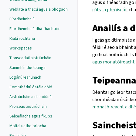
agus d'fhéadfadh go 
cúlra a phróiseáil
chu
Weblate a thacú agus a bhogadh
Fíordheimhniú
Anailís a
Fíordheimhniú dhá-fhachtóir
Rialú rochtana
I gcás go dtimpiste an
féidir é seo a bhaint a
Workspaces
go huathoibríoch. Is f
Tionscadail aistriúcháin
agus monatóireacht 
Sainmhínithe teanga
Teipeanna
Logánú leanúnach
Comhtháthú óstála cóid
Déantar go leor tasca
Aistriúcháin a cheadúnú
chomhéadan úsáideora,
monatóireacht a dh
Próiseas aistriúcháin
Seiceálacha agus fixups
Saincheis
Moltaí uathoibríocha
Breiseáin