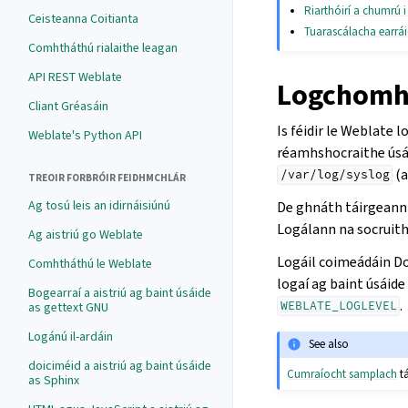
Riarthóirí a chumrú i
Ceisteanna Coitianta
Tuarascálacha earrá
Comhtháthú rialaithe leagan
API REST Weblate
Logchomha
Cliant Gréasáin
Is féidir le Weblate 
Weblate's Python API
réamhshocraithe úsáid
(a
/var/log/syslog
TREOIR FORBRÓIR FEIDHMCHLÁR
Ag tosú leis an idirnáisiúnú
De ghnáth táirgeann 
Logálann na socruith
Ag aistriú go Weblate
Logáil coimeádáin Doc
Comhtháthú le Weblate
logaí ag baint úsáide
Bogearraí a aistriú ag baint úsáide
.
WEBLATE_LOGLEVEL
as gettext GNU
Logánú il-ardáin
See also
doiciméid a aistriú ag baint úsáide
Cumraíocht samplach
t
as Sphinx