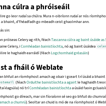
na cúlra a phróiseáil
lire go leor rudaí sa chúlra. Mura n-oibríonn rudaí ar nós ríomhph
a bhaint, d’fhéadfadh go mbeadh ceist ghaolmhar ann.
ás sin:
an próiseas Celery ag rith, féach
Tascanna cúlra ag baint úsáide as 
aine Celery, i
Comhéadan bainistíochta
, nó ag baint úsáidea
cele
ilire le haghaidh earráidí (féach
Logchomhaid gréasáin
)
st a fháil ó Weblate
ú an bhfuil an ríomhphost amach ag obair i gceart trí úsáid a bhaint
(féach
Orduithe bainistíochta a agairt
le haghaidh treor
estemail
taí éagsúla) nó trí
Comhéadan bainistíochta
a úsáid faoin gcluais
mhphoist go díreach, mar sin fíoraíonn sé seo go bhfuil do chumr
amach a chumrú
). Seoltar an chuid is mó de na ríomhphoist ó Web