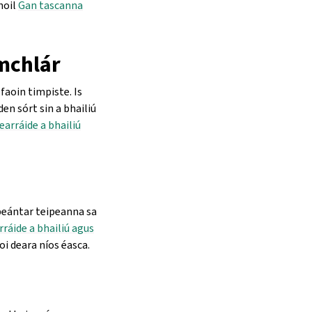
hoil
Gan tascanna
mchlár
 faoin timpiste. Is
 den sórt sin a bhailiú
earráide a bhailiú
speántar teipeanna sa
ráide a bhailiú agus
oi deara níos éasca.