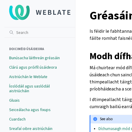
Gréasái
Is féidir le fabhtan
fáilte romhat faisnéi
DOICIMÉID ÚSÁIDEORA
Modh dífh
Bunúsacha láithreán gréasáin
Clárú agus próifíl úsáideora
Má chuirtear mód dífh
úsáideach chun sainc
Aistriúchán le Weblate
thimpeallacht táirgt
Íoslódáil agus uaslódáil
príobháideacha a sce
aistriúcháin
I dtimpeallacht táirg
Gluais
cumraigh bailiú earrái
Seiceálacha agus fixups
Cuardach
See also
Sreafaí oibre aistriúcháin
Díchumasaigh mód d