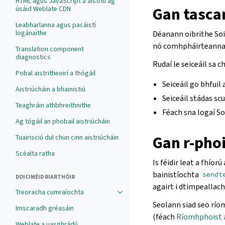
HTML agus JavaScript a aistriú ag
Gan tascan
úsáid Weblate CDN
Leabharlanna agus pacáistí
logánaithe
Déanann oibrithe Soi
nó comhpháirteanna 
Translation component
diagnostics
Rudaí le seiceáil sa ch
Pobal aistritheoirí a thógáil
Seiceáil go bhfuil 
Aistriúcháin a bhainistiú
Seiceáil stádas scu
Teaghráin athbhreithnithe
Féach sna logaí So
Ag tógáil an phobail aistriúcháin
Gan r-phoi
Tuairisciú dul chun cinn aistriúcháin
Scéalta ratha
Is féidir leat a fhíor
bainistíochta
sendt
DOICIMÉID RIARTHÓIR
agairt i dtimpeallach
Treoracha cumraíochta
Seolann siad seo río
Imscaradh gréasáin
(féach
Ríomhphoist 
Weblate a uasghrádú