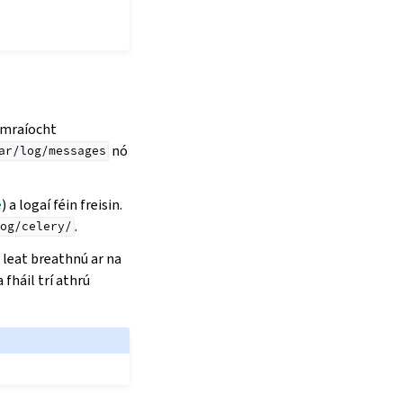
humraíocht
nó
ar/log/messages
e
) a logaí féin freisin.
.
og/celery/
r leat breathnú ar na
 fháil trí athrú