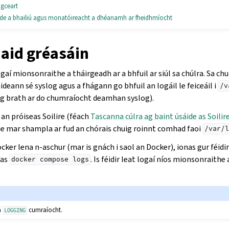
 gceart
ide a bhailiú agus monatóireacht a dhéanamh ar fheidhmíocht
id gréasáin
logaí mionsonraithe a tháirgeadh ar a bhfuil ar siúl sa chúlra. Sa c
eann sé syslog agus a fhágann go bhfuil an logáil le feiceáil i
/v
g brath ar do chumraíocht deamhan syslog).
an próiseas Soilire (féach
Tascanna cúlra ag baint úsáide as Soilir
e mar shampla ar fud an chórais chuig roinnt comhad faoi
/var/l
ker lena n-aschur (mar is gnách i saol an Docker), ionas gur féidi
 as
. Is féidir leat logaí níos mionsonraithe a
docker
compose
logs
á
cumraíocht.
LOGGING