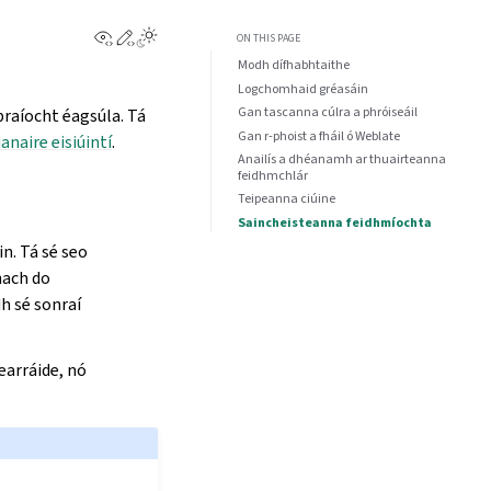
View this page
Edit this page
ON THIS PAGE
Modh dífhabhtaithe
Logchomhaid gréasáin
Gan tascanna cúlra a phróiseáil
praíocht éagsúla. Tá
Gan r-phoist a fháil ó Weblate
ianaire eisiúintí
.
Anailís a dhéanamh ar thuairteanna
feidhmchlár
Teipeanna ciúine
Saincheisteanna feidhmíochta
n. Tá sé seo
nach do
h sé sonraí
 earráide, nó