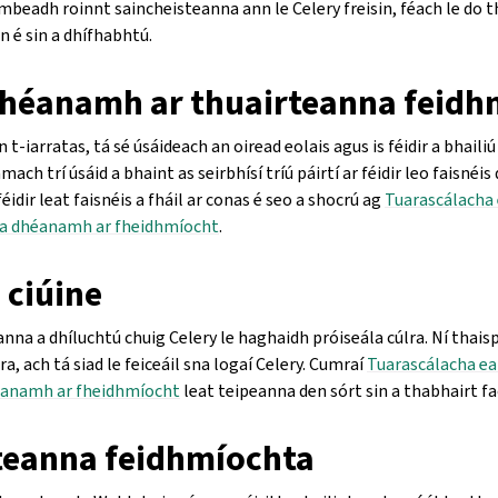
mbeadh roinnt saincheisteanna ann le Celery freisin, féach le do t
n é sin a dhífhabhtú.
 dhéanamh ar thuairteanna feidh
 t-iarratas, tá sé úsáideach an oiread eolais agus is féidir a bhailiú
mach trí úsáid a bhaint as seirbhísí tríú páirtí ar féidir leo faisnéis
éidir leat faisnéis a fháil ar conas é seo a shocrú ag
Tuarascálacha 
a dhéanamh ar fheidhmíocht
.
 ciúine
nna a dhíluchtú chuig Celery le haghaidh próiseála cúlra. Ní thai
 ach tá siad le feiceáil sna logaí Celery. Cumraí
Tuarascálacha ear
éanamh ar fheidhmíocht
leat teipeanna den sórt sin a thabhairt fa
teanna feidhmíochta