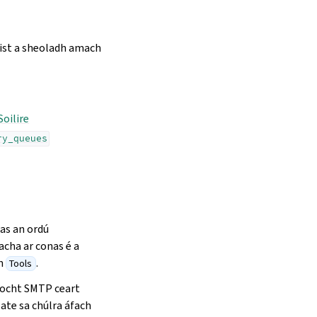
oist a sheoladh amach
Soilire
ry_queues
 as an ordú
acha ar conas é a
ín
.
Tools
aíocht SMTP ceart
late sa chúlra áfach