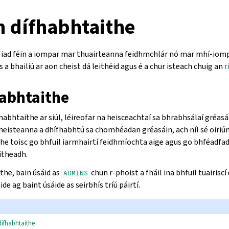
n dífhabhtaithe
na iad féin a iompar mar thuairteanna feidhmchlár nó mar mhí-iom
s a bhailiú ar aon cheist dá leithéid agus é a chur isteach chuig an
r
abhtaithe
abhtaithe ar siúl, léireofar na heisceachtaí sa bhrabhsálaí gréasái
heisteanna a dhífhabhtú sa chomhéadan gréasáin, ach níl sé oiriú
he toisc go bhfuil iarmhairtí feidhmíochta aige agus go bhféadfad
itheadh.
the, bain úsáid as
chun r-phoist a fháil ina bhfuil tuairiscí
ADMINS
de ag baint úsáide as seirbhís tríú páirtí.
ífhabhtaithe