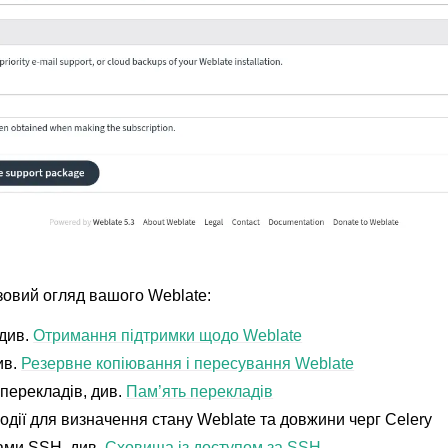
ані формати файлів
овий огляд вашого Weblate:
 див.
Отримання підтримки щодо Weblate
ив.
Резервне копіювання і пересування Weblate
 перекладів, див.
Пам’ять перекладів
одії для визначення стану Weblate та довжини черг Celery
ами SSH, див.
Сховища із доступом за SSH