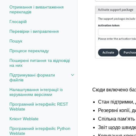
Отримання і вивантаження
перекладів
Глосарій
Перевірки і виправлення
Пошук
Процеси перекладу
Поширені питання та відповіді
на них
Підтримувані формати
Toggle navigation of Підтримув
файлів
Налаштування інтеграції із
Сюди включено баз
керуванням версіями
Стан підтримки,
Програмний інтерфейс REST
Weblate
Резервні копії, д
Клієнт Weblate
Спільна пам’ять
Звіт щодо швидк
Програмний інтерфейс Python
Weblate
Керування ключ