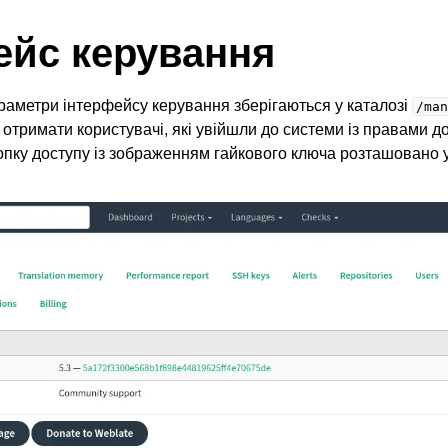
ейс керування
раметри інтерфейсу керування зберігаються у каталозі
/man
отримати користувачі, які увійшли до системи із правами д
опку доступу із зображенням гайкового ключа розташовано у