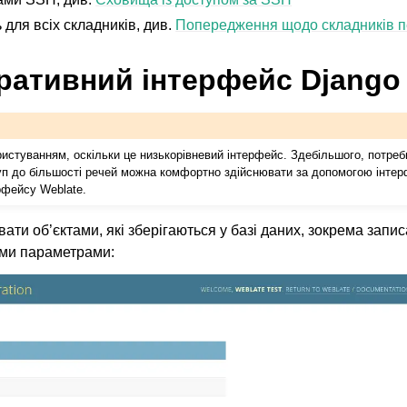
для всіх складників, див.
Попередження щодо складників 
ративний інтерфейс Django
 з налаштовування
ристуванням, оскільки це низькорівневий інтерфейс. Здебільшого, потреб
уп до більшості речей можна комфортно здійснювати за допомогою інте
рфейсу Weblate.
вати об’єктами, які зберігаються у базі даних, зокрема запи
ими параметрами: