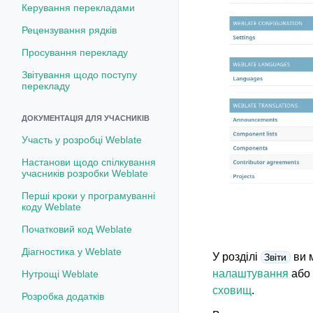
Керування перекладами
Рецензування рядків
Просування перекладу
Звітування щодо поступу
перекладу
ДОКУМЕНТАЦІЯ ДЛЯ УЧАСНИКІВ
Участь у розробці Weblate
Настанови щодо спілкування
учасників розробки Weblate
Перші кроки у програмуванні
коду Weblate
Початковий код Weblate
Діагностика у Weblate
У розділі
ви м
Звіти
налаштування
або 
Нутрощі Weblate
сховищ
.
Розробка додатків