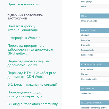
Правові документи
ПІДРУЧНИК РОЗРОБНИКА
ЗАСТОСУНКІВ
Початкові кроки у
інтернаціоналізації
Інтеграція із Weblate
Переклад програмного
забезпечення за допомогою
GNU gettext
Переклад документації за
допомогою Sphinx
Переклад HTML і JavaScript за
допомогою CDN Weblate
Бібліотеки і пакунки локалізації
Попередження щодо
складників перекладу
Building a translators community