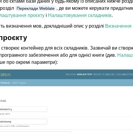
 об’єктами бази даних у будь-якому із описаних нижче розді
 розділ
, де ви можете керувати придатни
Переклади Weblate
лаштування проєкту
і
Налаштовування складників
.
ть визначення мов, докладніший опис у розділі
Визначення
проєкту
створює контейнер для всіх складників. Зазвичай ви створ
 програмного забезпечення або для однієї книги (див.
Налашт
ше про окремі параметри):