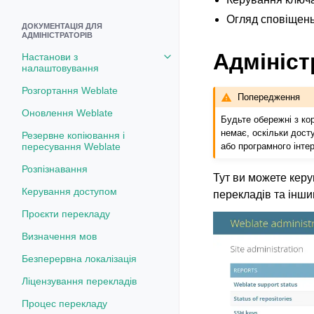
Огляд сповіщень 
ДОКУМЕНТАЦІЯ ДЛЯ
АДМІНІСТРАТОРІВ
Адмініст
Настанови з
Toggle navigation of Настанови
налаштовування
Розгортання Weblate
Попередження
Оновлення Weblate
Будьте обережні з ко
немає, оскільки дост
Резервне копіювання і
або програмного інте
пересування Weblate
Розпізнавання
Тут ви можете керу
Керування доступом
перекладів та інш
Проєкти перекладу
Визначення мов
Безперервна локалізація
Ліцензування перекладів
Процес перекладу