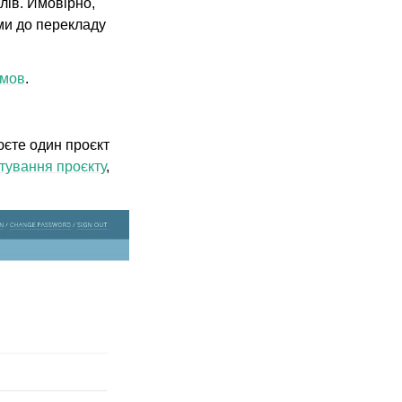
лів. Ймовірно,
ми до перекладу
 мов
.
юєте один проєкт
ування проєкту
,