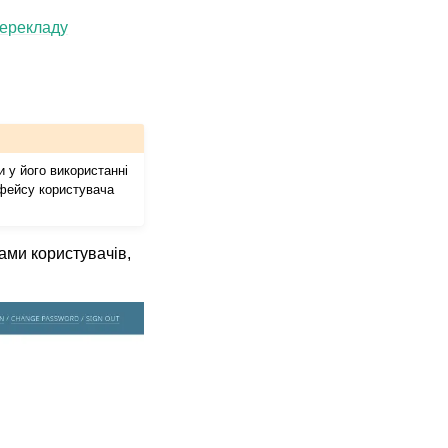
перекладу
и у його використанні
рфейсу користувача
сами користувачів,