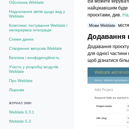
Ви можете керувати
Оболонка Weblate
найцікавішим буде
Надсилання звітів щодо вад у
проєктами, див.
На
Weblate
містя
Комплекс тестування Weblate і
Мови Weblate
неперервна інтеграція
Додавання 
Схеми даних
Додавання проєкту 
Створення випусків Weblate
для однієї частини
Безпека і конфіденційність
щоб дізнатися біль
Участь у розробці модулів
Weblate
Про Weblate
Ліцензія
ЖУРНАЛ ЗМІН
Weblate 5.3.1
Weblate 5.3