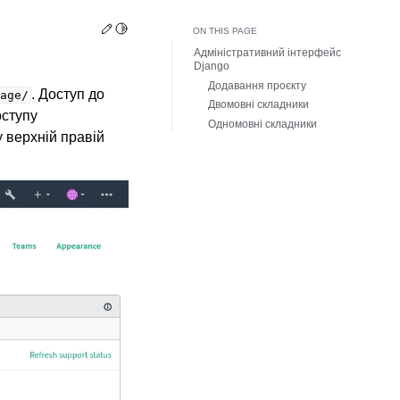
Edit this page
Toggle Light / Dark / Auto color theme
ON THIS PAGE
Адміністративний інтерфейс
Django
Додавання проєкту
. Доступ до
age/
Двомовні складники
оступу
Одномовні складники
 верхній правій