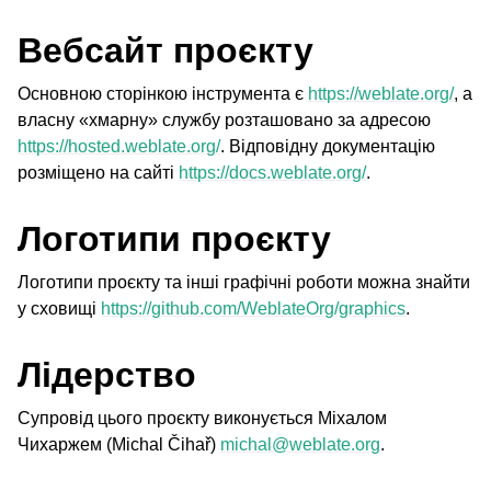
Вебсайт проєкту
Основною сторінкою інструмента є
https://weblate.org/
, а
власну «хмарну» службу розташовано за адресою
https://hosted.weblate.org/
. Відповідну документацію
розміщено на сайті
https://docs.weblate.org/
.
Логотипи проєкту
ggle navigation of Підтримувані формати файлів
Логотипи проєкту та інші графічні роботи можна знайти
у сховищі
https://github.com/WeblateOrg/graphics
.
Лідерство
Супровід цього проєкту виконується Міхалом
Чихаржем (Michal Čihař)
michal
@
weblate
.
org
.