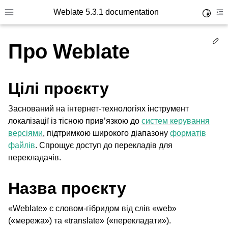
Weblate 5.3.1 documentation
Toggle 
Toggle site navigation sidebar
To
Ed
Про Weblate
Цілі проєкту
Заснований на інтернет-технологіях інструмент
локалізації із тісною прив’язкою до
систем керування
версіями
, підтримкою широкого діапазону
форматів
файлів
. Спрощує доступ до перекладів для
перекладачів.
Назва проєкту
«Weblate» є словом-гібридом від слів «web»
(«мережа») та «translate» («перекладати»).