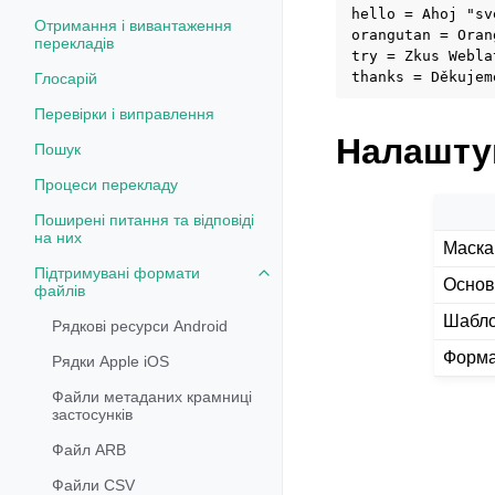
hello = Ahoj "sv
Отримання і вивантаження
orangutan = Oran
перекладів
try = Zkus Webla
Глосарій
Перевірки і виправлення
Налашту
Пошук
Процеси перекладу
Поширені питання та відповіді
на них
Маска
Підтримувані формати
Toggle navigation of Підтримув
Основ
файлів
Шабло
Рядкові ресурси Android
Форма
Рядки Apple iOS
Файли метаданих крамниці
застосунків
Файл ARB
Файли CSV