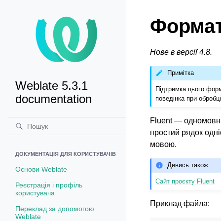
Формат
Нове в версії 4.8.
Примітка
Weblate 5.3.1
Підтримка цього форм
documentation
поведінка при обробц
Fluent — одномовни
простий рядок одн
мовою.
ДОКУМЕНТАЦІЯ ДЛЯ КОРИСТУВАЧІВ
Дивись також
Основи Weblate
Сайт проєкту Fluent
Реєстрація і профіль
користувача
Приклад файла:
Переклад за допомогою
Weblate