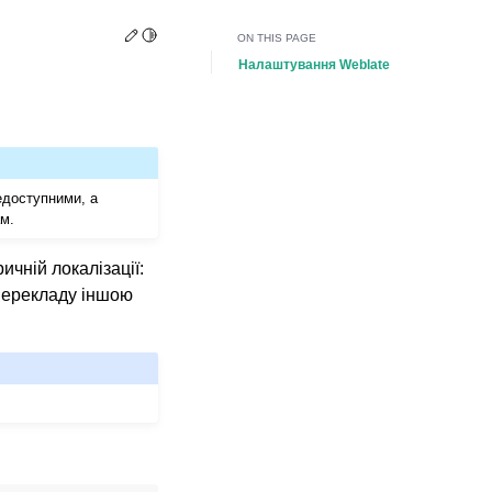
Edit this page
Toggle Light / Dark / Auto color theme
ON THIS PAGE
Налаштування Weblate
едоступними, а
ам.
чній локалізації:
перекладу іншою