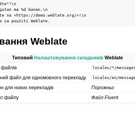
ěte"!\n

gutan má %d banán.\n

te na <https://demo.weblate.org/>!\n

вання Weblate
Типовий
Налаштовування складників
Weblate
 файлів
locales/*/message
ані формати файлів
ний файл для одномовного перекладу
locales/en/messag
н для нових перекладів
Порожньо
т файлу
Файл Fluent