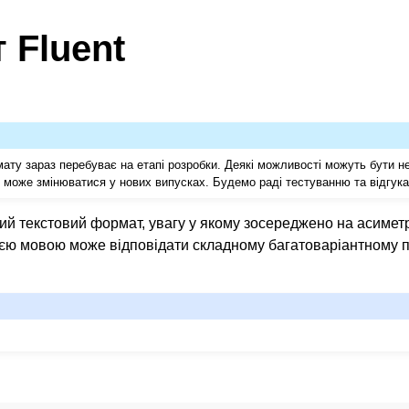
 Fluent
ату зараз перебуває на етапі розробки. Деякі можливості можуть бути н
і може змінюватися у нових випусках. Будемо раді тестуванню та відгук
й текстовий формат, увагу у якому зосереджено на асиметри
ією мовою може відповідати складному багатоваріантному 