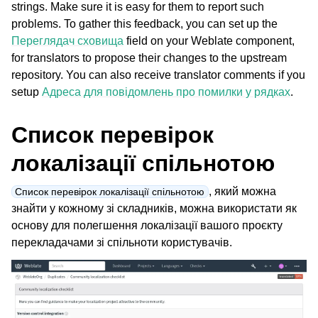
strings. Make sure it is easy for them to report such
problems. To gather this feedback, you can set up the
Переглядач сховища
field on your Weblate component,
for translators to propose their changes to the upstream
repository. You can also receive translator comments if you
setup
Адреса для повідомлень про помилки у рядках
.
Список перевірок
локалізації спільнотою
ggle navigation of Підтримувані формати файлів
, який можна
Список перевірок локалізації спільнотою
знайти у кожному зі складників, можна використати як
основу для полегшення локалізації вашого проєкту
перекладачами зі спільноти користувачів.