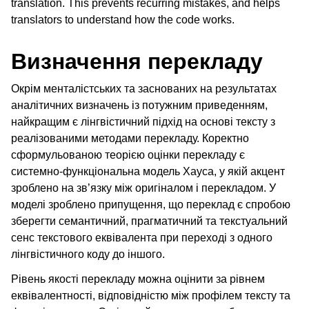
translation. This prevents recurring mistakes, and helps
translators to understand how the code works.
Визначення перекладу
Окрім менталістських та заснованих на результатах
аналітичних визначень із потужним приведенням,
найкращим є лінгвістичний підхід на основі тексту з
реалізованими методами перекладу. Коректно
сформульованою теорією оцінки перекладу є
системно-функціональна модель Хауса, у якій акцент
зроблено на зв’язку між оригіналом і перекладом. У
моделі зроблено припущення, що переклад є спробою
зберегти семантичний, прагматичний та текстуальний
сенс текстового еквівалента при переході з одного
лінгвістичного коду до іншого.
Рівень якості перекладу можна оцінити за рівнем
еквівалентності, відповідністю між профілем тексту та