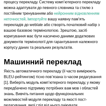
процесу перекладу. Систему комп’ютерного перекладу
можна адаптувати до певного словника та стилю з
постійним тренуванням або
нейронним відновленням
неточностей
.
Імпортуйте
вашу наявну пам’ять
перекладів до weblate або створіть початковий набір з
вашою базовою термінологією. Зрештою, засіб
коригування має бути насичено даними додаткових
документів термінології для гарантування належного
корпусу даних та реальних результатів.
Машинний переклад
Якість автоматичного перекладу (її часто вимірюють
BLEU-рейтингом) тісно пов’язана із часом редагування
[1]. Виберіть модуль комп’ютерного перекладу, у якому
передбачено підтримку потрібних вам мов і областей
знань. Вивчіть питання щодо функціональних
можливостей модуля перекладу та якості пост-
редагування, якої слід від нього очікувати.