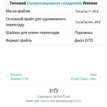
Типовий
Налаштовування складників
Weblate
Маска файлів
locale/*.dtd
Основний файл для одномовного
locale/en.dtd
перекладу
Шаблон для нових перекладів
Порожньо
Формат файлу
файл DTD
ggle navigation of Підтримувані формати файлів
Previous
Next
Файли CSV
Excel Open XML
Copyright © Michal Čihař
Made with
Sphinx
and
@pradyunsg
's
Furo