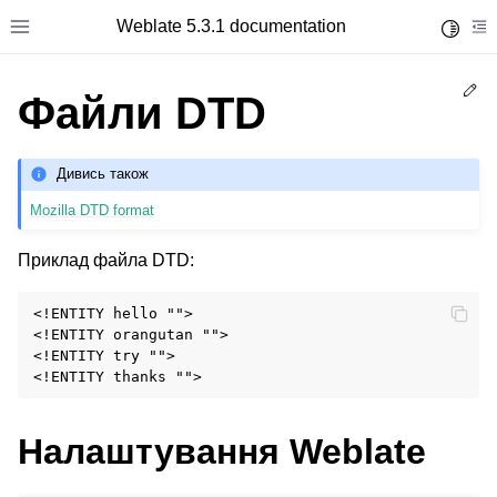
Weblate 5.3.1 documentation
Toggle 
Toggle site navigation sidebar
To
Ed
Файли DTD
Дивись також
Mozilla DTD format
Приклад файла DTD:
<!ENTITY hello "">
<!ENTITY orangutan "">
<!ENTITY try "">
<!ENTITY thanks "">
Налаштування Weblate