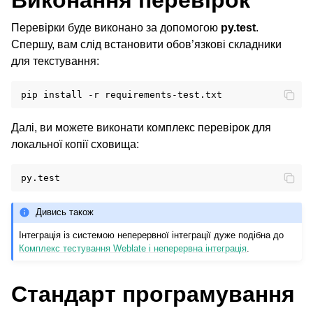
Виконання перевірок
Перевірки буде виконано за допомогою
py.test
.
Спершу, вам слід встановити обов’язкові складники
для текстування:
ggle navigation of Настанови з налаштовування
pip
install
-r
Далі, ви можете виконати комплекс перевірок для
локальної копії сховища:
Дивись також
Інтеграція із системою неперервної інтеграції дуже подібна до
Комплекс тестування Weblate і неперервна інтеграція
.
Стандарт програмування