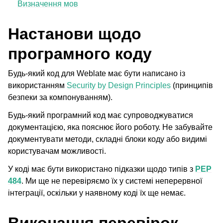
Визначення мов
Настанови щодо
програмного коду
Будь-який код для Weblate має бути написано із
використанням
Security by Design Principles
(принципів
безпеки за компонуванням).
Будь-який програмний код має супроводжуватися
ggle navigation of Підтримувані формати файлів
документацією, яка пояснює його роботу. Не забувайте
документувати методи, складні блоки коду або видимі
користувачам можливості.
У коді має бути використано підказки щодо типів з
PEP
484
. Ми ще не перевіряємо їх у системі неперервної
інтеграції, оскільки у наявному коді їх ще немає.