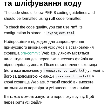
та шліфування коду
The code should follow PEP-8 coding guidelines and
should be formatted using
ruff
code formatter.
To check the code quality, you can use
ruff
, its
configuration is stored in
.
pyproject.toml
Найпростішим підходом для запровадження
примусового виконання усіх умов є встановлення
сховища
pre-commit
. Weblate, у якому містяться
налаштування для перевірки внесених файлів на
відповідність умовам. Після встановлення сховища
(його вже включено у
) увімкніть
requirements-lint.txt
його за допомогою команди
у
pre-commit
install
клоні сховища Weblate. У такий спосіб ви зможете
автоматично перевіряти усі внесені вами зміни.
Ви також можете запустити перевірку вручну. Щоб
перевірити усі файли: