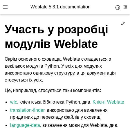
Weblate 5.3.1 documentation
Toggle 
Toggle site navigation sidebar
To
Ed
Участь у розробці
модулів Weblate
Окрім основного сховища, Weblate складається з
декількох модулів Python. У всіх цих модулях
використано однакову структуру, а ця документація
стосується їх усіх.
Це, наприклад, стосується таки компонентів:
wlc
, клієнтська бібліотека Python, див.
Клієнт Weblate
translation-finder
, використано для виявлення
придатних до перекладу файлів у сховищі
language-data
, визначення мови для Weblate, див.