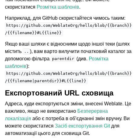
скористатися
Розмітка шаблонів
.
Наприклад, для GitHub скористайтеся чимось таким:
https://github.com/WeblateOrg/hello/blob/{{branch}}
/{{filename}}#L{{line}}
Якщо ваші шляхи є відносними щодо іншої теки (шлях
містить
), вам варто вилучити початковий каталог за
..
допомогою фільтра
(див.
Розмітка
parentdir
шаблонів
):
https://github.com/WeblateOrg/hello/blob/{{branch}}
/{{filename|parentdir}}#L{{line}}
Експортований URL сховища
Адреса, куди експортуються зміни, внесені Weblate. Це
важливо, якщо не використано
Безперервна
локалізація
або є потреба в об’єднанні змін вручну. Ви
можете скористатися
Засіб експортування Git
для
автоматизації цього для сховища Git.