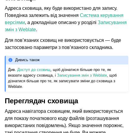
Адреса сховища, яку буде використано для запису.
Поведінка залежить від значення
Система керування
версіями
, а докладніше описано у розділі
Записування
змін з Weblate
.
Для пов’язаних сховищ не використовується — буде
застосовано параметри з пов’язаного складника.
Дивись також
Див.
Доступ до сховищ
, щоб дізнатися більше про те, як
вказати адресу сховища, і
Записування змін з Weblate
, щоб
дізнатися більше про те, як записувати зміни до сховища з
Weblate.
Переглядач сховища
Адреса навігатора сховищем, який використовується
для показу початкового коду файлів (розташування
використаних повідомлень). Якщо значення порожнє,
такі посилання створення не буде. Ви можете