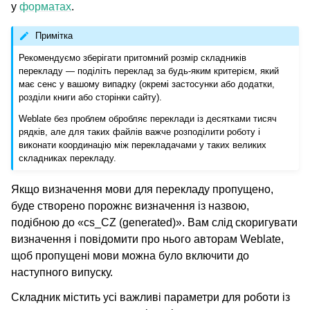
у
форматах
.
Примітка
Рекомендуємо зберігати притомний розмір складників
перекладу — поділіть переклад за будь-яким критерієм, який
має сенс у вашому випадку (окремі застосунки або додатки,
розділи книги або сторінки сайту).
Weblate без проблем обробляє переклади із десятками тисяч
рядків, але для таких файлів важче розподілити роботу і
виконати координацію між перекладачами у таких великих
складниках перекладу.
Якщо визначення мови для перекладу пропущено,
буде створено порожнє визначення із назвою,
подібною до «cs_CZ (generated)». Вам слід скоригувати
визначення і повідомити про нього авторам Weblate,
щоб пропущені мови можна було включити до
наступного випуску.
Складник містить усі важливі параметри для роботи із