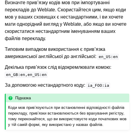
Визначте прив’язку кодів мов при імпортуванні
перекладів до Weblate. Скористайтеся цим, якщо коди
мов у ваших сховищах є нестандартними, і ви хочете
мати однорідний вигляд у Weblate, або якщо ви хочете
скористатися нестандартним іменуванням ваших
файлів перекладу.
Типовим випадком використання є прив’язка
американської англійської до англійської:
en_US:en
Декілька прив’язок слід відокремлювати комою:
en_GB:en,en_US:en
За допомогою нестандартного коду:
ia_FOO:ia
Підказка
Коди мов прив’язуються при встановленні відповідності файлів
перекладу, прив’язки встановлюються без врахування регістру,
тому переконайтеся, що ви використовуєте коди початкових мов
у тій самій формі, яку використано у назвах файлів.