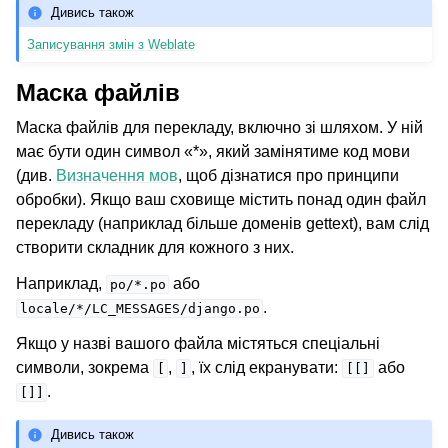
Дивись також
Записування змін з Weblate
Маска файлів
Маска файлів для перекладу, включно зі шляхом. У ній
має бути один символ «*», який замінятиме код мови
(див.
Визначення мов
, щоб дізнатися про принципи
обробки). Якщо ваш сховище містить понад один файл
перекладу (наприклад більше доменів gettext), вам слід
створити складник для кожного з них.
Наприклад,
або
po/*.po
.
locale/*/LC_MESSAGES/django.po
Якщо у назві вашого файла містяться спеціальні
символи, зокрема
,
, їх слід екранувати:
або
[
]
[[]
.
[]]
Дивись також