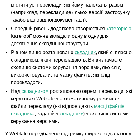
містити усі переклади, які йому належать, разом
(наприклад, переклади декількох версій застосунку
та/або відповідної документації).
Середній рівень додатково створюється
категорією
.
Категорії можна вкладати одну в одну для
досягнення складнішої структури.
Рівнем вище розташовано
складник
, який є, власне,
складником, який перекладають. Ви визначаєте
сховище системи керування версіями, яке слід
використовувати, та маску файлів, які слід
ggle navigation of Підтримувані формати файлів
перекладати.
Над
складником
розташовано окремі переклади, які
керуються Weblate у автоматичному режимі як
файли перекладу (які відповідають
масці файлів
складника
, заданій у
складнику
) у сховищі системи
керування версіями.
У Weblate передбачено підтримку широкого діапазону