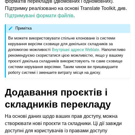
форматів перекладів (двомовних і одномовних).
Підтримку реалізовано на основі Translate Toolkit, див.
Підтримувані формати файлів
.
ggle navigation of Настанови з налаштовування
Примітка
Ви можете використовувати спільне клоноване із системи
керування версіям сховище для декількох складників за
допомогою можливості
Внутрішні адреси Weblate
. Наполегливо
рекомендуємо скористатися цією можливістю, якщо у вашому
проєкті декілька складників використовують те саме сховище
системи керування версіями. Таким чином ви пришвидшите
роботу системі і зменшите витрату місця на диску.
Додавання проєктів і
складників перекладу
На основі даних щодо ваших прав доступу, можна
створювати нові проєкти та складники. Ці дії завжди
доступні для користувачів із правами доступу