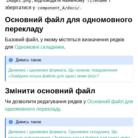
, відповідати наявному
і
image1.png
filename
зберігатися у
.
component_A/docs/
Основний файл для одномовного
перекладу
Базовий файл, у якому містяться визначення рядків
для
Одномовні складники
.
Дивись також
Двомовні і одномовні формати
,
Що означає повідомлення
«Знайдено кілька файлів для однієї мови (en)»?
Змінити основний файл
Чи дозволити редагування рядків у
Основний файл для
одномовного перекладу
.
Дивись також
Двомовні і одномовні формати
,
Одномовні складники
,
Що
означає повідомлення «Знайдено кілька файлів для однієї мови