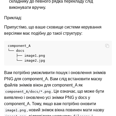
складнику до певного рядка перекладу слід
виконувати вручну.
Приклад:
Припустімо, що ваше сховище системи керування
версіями має подібну до такої структуру:
component_A

└── docs

    ├── image1.png

Вам потрібно уможливити пошук і оновлення знімків
PNG для component_A. Вам слід встановити маску
файлів знімків вікон для component_A як
. Це означає, що може бути
component_A/docs/*.png
виявлено і оновлено усі знімки PNG у docs у
component_A. Тому, якщо вам потрібно оновити
, новий знімок вікна повинен мати назву
image1.png