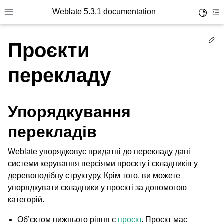
Weblate 5.3.1 documentation
Toggle 
Toggle site navigation sidebar
To
Ed
Проєкти
перекладу
Упорядкування
перекладів
Weblate упорядковує придатні до перекладу дані
системи керування версіями проєкту і складників у
деревоподібну структуру. Крім того, ви можете
упорядкувати складники у проєкті за допомогою
категорій.
Об’єктом нижнього рівня є
проєкт
. Проєкт має