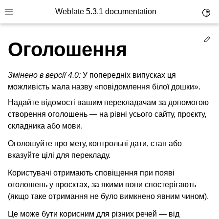
Weblate 5.3.1 documentation
Toggl
Toggle site navigation sidebar
Ed
Оголошення
Змінено в версії 4.0:
У попередніх випусках ця
можливість мала назву «повідомлення білої дошки».
Надайте відомості вашим перекладачам за допомогою
створення оголошень — на рівні усього сайту, проєкту,
складника або мови.
Оголошуйте про мету, контрольні дати, стан або
вказуйте цілі для перекладу.
Користувачі отримають сповіщення при появі
оголошень у проєктах, за якими вони спостерігають
(якщо таке отримання не було вимкнено явним чином).
Це може бути корисним для різних речей — від