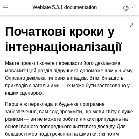
Weblate 5.3.1 documentation
Toggle 
Toggle site navigation sidebar
To
Ed
Початкові кроки у
інтернаціоналізації
Маєте проєкт і хочете перекласти його декількома
мовами? Цей розділ підручника допоможе вам у цьому.
Описано декілька типових випадків. Втім, більшість
прикладів є загальними — їх може бути застосовано у
інших сценаріях.
Перш ніж перекладати будь-яке програмне
забезпечення, вам слід зрозуміти, що мови світу є дуже
різними — ви не можете робити ніяких припущень на
основі вашого попереднього життєвого досвіду. Для
більшості мов поділ речення на шматки, які потім