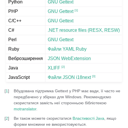
Python
GNU Gettext
[
1
]
PHP
GNU Gettext
C/C++
GNU Gettext
C#
.NET resource files (RESX, RESW)
Perl
GNU Gettext
Ruby
Файли YAML Ruby
Веброзширення
JSON WebExtension
[
2
]
Java
XLIFF
[
3
]
JavaScript
Файли JSON i18next
[
1
]
Вбудована підтримка Gettext у PHP має вади, її часто не
передбачено у збірках для Windows. Рекомендуємо
скористатися замість неї сторонньою бібліотекою
motranslator
.
[
2
]
Ви також можете скористатися
Властивості Java
, якщо
форми множини не використовуються.