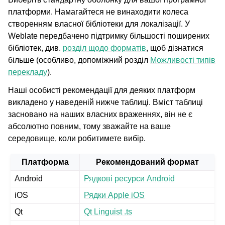
платформи. Намагайтеся не винаходити колеса
створенням власної бібліотеки для локалізації. У
Weblate передбачено підтримку більшості поширених
ggle navigation of Настанови з налаштовування
бібліотек, див.
розділ щодо форматів
, щоб дізнатися
більше (особливо, допоміжний розділ
Можливості типів
перекладу
).
Наші особисті рекомендації для деяких платформ
викладено у наведеній нижче таблиці. Вміст таблиці
засновано на наших власних враженнях, він не є
абсолютно повним, тому зважайте на ваше
середовище, коли робитимете вибір.
Платформа
Рекомендований формат
Android
Рядкові ресурси Android
iOS
Рядки Apple iOS
Qt
Qt Linguist .ts