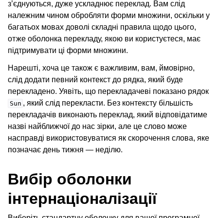
з’єднуються, дуже ускладнює переклад. Вам слід
належним чином обробляти форми множини, оскільки у
багатьох мовах доволі складні правила щодо цього,
отже оболонка перекладу, якою ви користуєтеся, має
підтримувати ці форми множини.
Нарешті, хоча це також є важливим, вам, ймовірно,
слід додати певний контекст до рядка, який буде
перекладено. Уявіть, що перекладачеві показано рядок
, який слід перекласти. Без контексту більшість
Sun
перекладачів виконають переклад, який відповідатиме
ggle navigation of Підтримувані формати файлів
назві найближчої до нас зірки, але це слово може
насправді використовуватися як скорочення слова, яке
позначає день тижня — неділю.
Вибір оболонки
інтернаціоналізації
Виберіть стандартну оболонку для вашої програмної