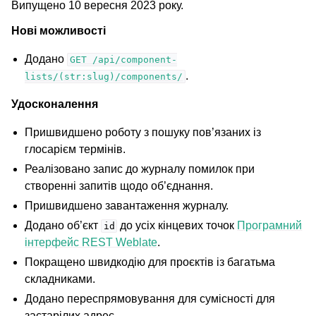
Випущено 10 вересня 2023 року.
Нові можливості
Додано
GET
/api/component-
.
lists/(str:slug)/components/
Удосконалення
Пришвидшено роботу з пошуку пов’язаних із
глосарієм термінів.
Реалізовано запис до журналу помилок при
створенні запитів щодо об’єднання.
Пришвидшено завантаження журналу.
Додано об’єкт
до усіх кінцевих точок
Програмний
id
інтерфейс REST Weblate
.
Покращено швидкодію для проєктів із багатьма
складниками.
Додано переспрямовування для сумісності для
застарілих адрес.