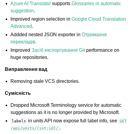
Azure AI Translator
supports
Glossaries in automatic
suggestion
.
Improved region selection in
Google Cloud Translation
Advanced
.
ggle navigation of Настанови з налаштовування
Addded nested JSON exporter in
Отримання
перекладів
.
Improved
Засіб експортування Git
performance on
huge repositories.
Виправлення вад
Removing stale VCS directories.
Сумісність
Dropped Microsoft Terminology service for automatic
suggestions as it is no longer provided by Microsoft.
in units API now expose full label info, see
labels
GET
.
/api/units/(int:id)/