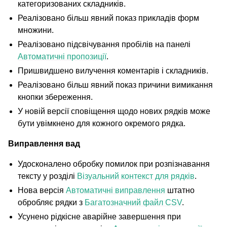
категоризованих складників.
Реалізовано більш явний показ прикладів форм
множини.
Реалізовано підсвічування пробілів на панелі
Автоматичні пропозиції
.
Пришвидшено вилучення коментарів і складників.
Реалізовано більш явний показ причини вимикання
кнопки збереження.
У новій версії сповіщення щодо нових рядків може
бути увімкнено для кожного окремого рядка.
Виправлення вад
Удосконалено обробку помилок при розпізнавання
тексту у розділі
Візуальний контекст для рядків
.
Нова версія
Автоматичні виправлення
штатно
обробляє рядки з
Багатозначний файл CSV
.
Усунено рідкісне аварійне завершення при