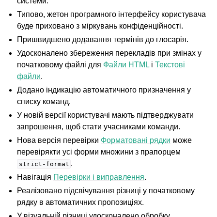
системи.
Типово, жетон програмного інтерфейсу користувача
буде приховано з міркувань конфіденційності.
Пришвидшено додавання термінів до глосарія.
Удосконалено збереження перекладів при змінах у
початковому файлі для
Файли HTML
і
Текстові
файли
.
Додано індикацію автоматичного призначення у
списку команд.
У новій версії користувачі мають підтверджувати
запрошення, щоб стати учасниками команди.
Нова версія перевірки
Форматовані рядки
може
перевірякти усі форми множини з прапорцем
.
strict-format
Навігація
Перевірки і виправлення
.
Реалізовано підсвічування різниці у початковому
рядку в автоматичних пропозиціях.
У візуальній різниці удосконалено обробку