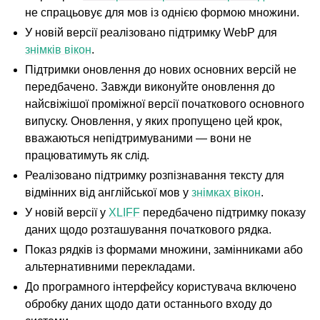
не спрацьовує для мов із однією формою множини.
У новій версії реалізовано підтримку WebP для
знімків вікон
.
Підтримки оновлення до нових основних версій не
передбачено. Завжди виконуйте оновлення до
найсвіжішої проміжної версії початкового основного
випуску. Оновлення, у яких пропущено цей крок,
вважаються непідтримуваними — вони не
працюватимуть як слід.
Реалізовано підтримку розпізнавання тексту для
відмінних від англійської мов у
знімках вікон
.
У новій версії у
XLIFF
передбачено підтримку показу
даних щодо розташування початкового рядка.
Показ рядків із формами множини, замінниками або
альтернативними перекладами.
До програмного інтерфейсу користувача включено
обробку даних щодо дати останнього входу до