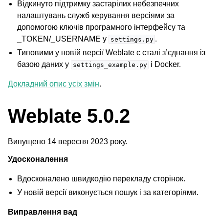
Відкинуто підтримку застарілих небезпечних
налаштувань служб керування версіями за
допомогою ключів програмного інтерфейсу та
_TOKEN/_USERNAME у
.
settings.py
Типовими у новій версії Weblate є сталі з’єднання із
базою даних у
і Docker.
settings_example.py
Докладний опис усіх змін
.
Weblate 5.0.2
Випущено 14 вересня 2023 року.
Удосконалення
Вдосконалено швидкодію перекладу сторінок.
У новій версії виконується пошук і за категоріями.
Виправлення вад