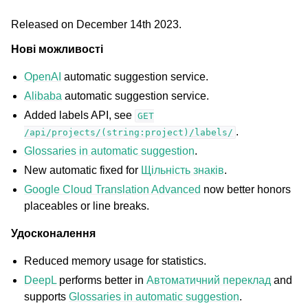
Released on December 14th 2023.
Нові можливості
OpenAI
automatic suggestion service.
Alibaba
automatic suggestion service.
Added labels API, see
GET
.
/api/projects/(string:project)/labels/
Glossaries in automatic suggestion
.
New automatic fixed for
Щільність знаків
.
ggle navigation of Підтримувані формати файлів
Google Cloud Translation Advanced
now better honors
placeables or line breaks.
Удосконалення
Reduced memory usage for statistics.
DeepL
performs better in
Автоматичний переклад
and
supports
Glossaries in automatic suggestion
.