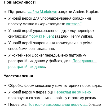
Нові можливості
Підтримка
Файли Markdown
завдяки Anders Kaplan.
У новій версії для упорядковування складників
проєкту можна використовувати
категорії
.
У новій версії удосконалено підтримку перевірок
синтаксису
Формат Fluent
завдяки Henry Wilkes.
У новій версії запрошення користувачів із усіма
способами розпізнавання.
У контейнері Docker передбачено підтримку
реєстраційних даних у файлах, див.
Передавання
реєстраційних даних
.
Удосконалення
Обробка форм множини у комп’ютерних перекладах.
У новій версії у перевірці
Переклад не змінено
враховуються замінники, навіть у строгому режимі.
Перевірка
Повторно використаний переклад
більше