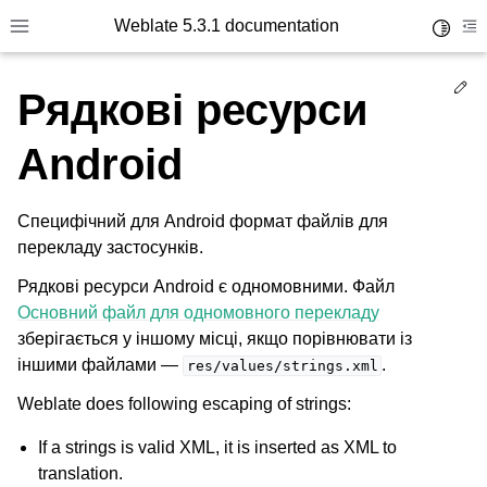
Weblate 5.3.1 documentation
Toggle 
Toggle site navigation sidebar
To
Ed
Рядкові ресурси
Android
Специфічний для Android формат файлів для
перекладу застосунків.
Рядкові ресурси Android є одномовними. Файл
Основний файл для одномовного перекладу
зберігається у іншому місці, якщо порівнювати із
іншими файлами —
.
res/values/strings.xml
Weblate does following escaping of strings:
If a strings is valid XML, it is inserted as XML to
translation.