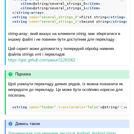
<item>
@string/several_strings_0
</item>
<item>
@string/several_strings_1
</item>
</string-array>
<string
name=
"several_strings_0"
>
First
string
</string>
<string
name=
"several_strings_1"
>
Second
string
</string>
string-array
, який вказує на елементи
string
, має зберігатися в
іншому файлі і не повинен бути доступним для перекладу.
Цей скрипт може допомогти у попередній обробці наявних
файлів strings.xml і перекладів:
https://gist.github.com/paour/11291062
Підказка
Щоб уникнути перекладу деяких рядків, їх можна позначити як
непридатні до перекладу. Це може бути особливо корисно для
посилань:
<string
name=
"foobar"
translatable=
"false"
>
@string/foo
</st
Дивись також
Документація для рядкових ресурсів Android
,
Android string