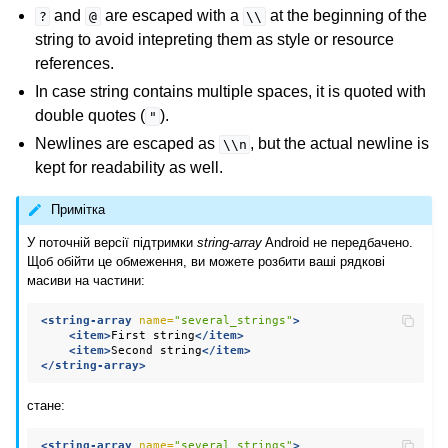
and
are escaped with a
at the beginning of the
?
@
\\
string to avoid intepreting them as style or resource
references.
In case string contains multiple spaces, it is quoted with
double quotes (
).
"
Newlines are escaped as
, but the actual newline is
\\n
kept for readability as well.
Примітка
У поточній версії підтримки
string-array
Android не передбачено.
ggle navigation of Підтримувані формати файлів
Щоб обійти це обмеження, ви можете розбити ваші рядкові
масиви на частини:
<string-array
name=
"several_strings"
>
<item>
First
string
</item>
<item>
Second
string
</item>
</string-array>
стане:
<string-array
name=
"several_strings"
>