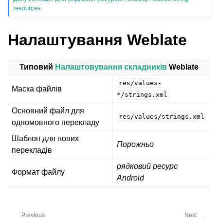
resources
Налаштування Weblate
Типовий
Налаштовування складників
Weblate
res/values-
Маска файлів
*/strings.xml
Основний файл для
res/values/strings.xml
одномовного перекладу
Шаблон для нових
Порожньо
перекладів
рядковий ресурс
Формат файлу
Android
Previous
Next