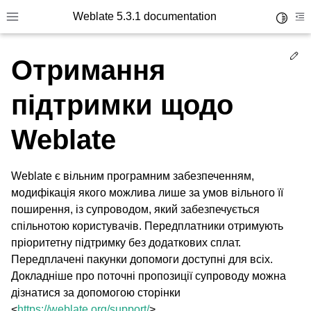
Weblate 5.3.1 documentation
Toggle 
Toggle site navigation sidebar
To
Ed
Отримання
підтримки щодо
Weblate
Weblate є вільним програмним забезпеченням,
модифікація якого можлива лише за умов вільного її
поширення, із супроводом, який забезпечується
спільнотою користувачів. Передплатники отримують
пріоритетну підтримку без додаткових сплат.
Передплачені пакунки допомоги доступні для всіх.
Докладніше про поточні пропозиції супроводу можна
дізнатися за допомогою сторінки
<
https://weblate.org/support/
>.