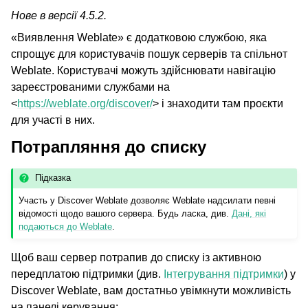
Нове в версії 4.5.2.
«Виявлення Weblate» є додатковою службою, яка
спрощує для користувачів пошук серверів та спільнот
Weblate. Користувачі можуть здійснювати навігацію
зареєстрованими службами на
<
https://weblate.org/discover/
> і знаходити там проєкти
для участі в них.
Потрапляння до списку
Підказка
Участь у Discover Weblate дозволяє Weblate надсилати певні
відомості щодо вашого сервера. Будь ласка, див.
Дані, які
подаються до Weblate
.
Щоб ваш сервер потрапив до списку із активною
передплатою підтримки (див.
Інтегрування підтримки
) у
Discover Weblate, вам достатньо увімкнути можливість
на панелі керування: