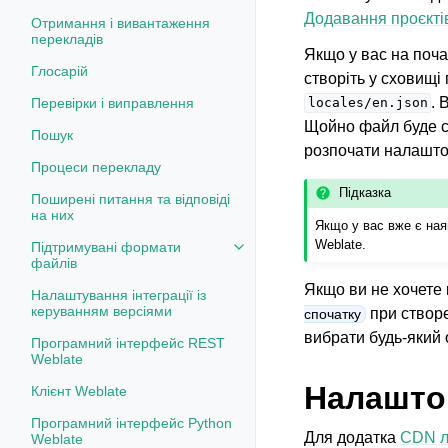
Додавання проєктів
Отримання і вивантаження
перекладів
Якщо у вас на поча
Глосарій
створіть у сховищі
. 
Перевірки і виправлення
locales/en.json
Щойно файл буде с
Пошук
розпочати налашто
Процеси перекладу
Підказка
Поширені питання та відповіді
на них
Якщо у вас вже є ная
Weblate.
Підтримувані формати
Toggle navigation of Підтримув
файлів
Якщо ви не хочете 
Налаштування інтеграції із
керуванням версіями
при створе
спочатку
вибрати будь-який
Програмний інтерфейс REST
Weblate
Налашто
Клієнт Weblate
Програмний інтерфейс Python
Для додатка
CDN ло
Weblate