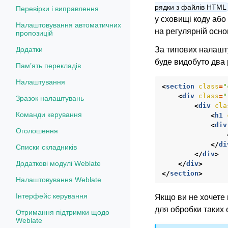
рядки з файлів HTML
Перевірки і виправлення
у сховищі коду або
Налаштовування автоматичних
на регулярній основ
пропозицій
За типових налаш
Додатки
буде видобуто два 
Пам’ять перекладів
Налаштування
<
section
class
=
"
<
div
class
=
"
Зразок налаштувань
<
div
cla
Команди керування
<
h1
<
div
Оголошення
</
di
Списки складників
</
div
>
Додаткові модулі Weblate
</
div
>
</
section
>
Налаштовування Weblate
Інтерфейс керування
Якщо ви не хочете
для обробки таких 
Отримання підтримки щодо
Weblate