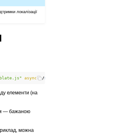
дтримки локалізації
N
blate.js"
async
></
script
>
аду елементи (на
ом — бажаною
приклад, можна