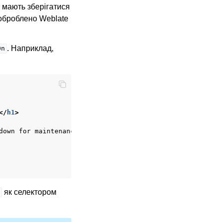
 мають зберігатися
 оброблено Weblate
. Наприклад,
0n
</
h1
>
down for maintenance.
</
p
>
як селектором
*