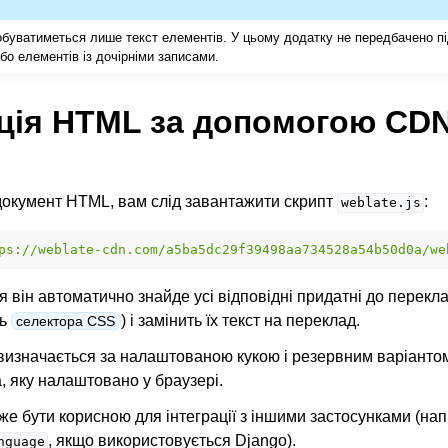
добуватиметься лише текст елементів. У цьому додатку не передбачено пі
бо елементів із дочірніми записами.
ація HTML за допомогою CD
документ HTML, вам слід завантажити скрипт
:
weblate.js
ps://weblate-cdn.com/a5ba5dc29f39498aa734528a54b50d0a/we
 він автоматично знайде усі відповідні придатні до перекл
нь
) і замінить їх текст на переклад.
селектора CSS
визначається за налаштованою кукою і резервним варіант
 яку налаштовано у браузері.
е бути корисною для інтеграції з іншими застосунками (на
, якщо використовується Django).
nguage