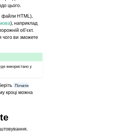
одо цього.
сі файли HTML),
мова
), наприклад
порожній об’єкт.
я чого ви зможете
уде використано у
беріть
Почати
му кроці можна
te
аштовування.