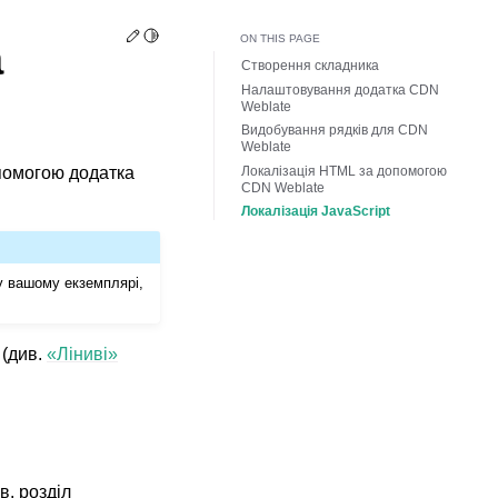
Edit this page
Toggle Light / Dark / Auto color theme
ON THIS PAGE
а
Створення складника
Налаштовування додатка CDN
Weblate
Видобування рядків для CDN
Weblate
Локалізація HTML за допомогою
опомогою додатка
CDN Weblate
Локалізація JavaScript
у вашому екземплярі,
 (див.
«Ліниві»
в. розділ