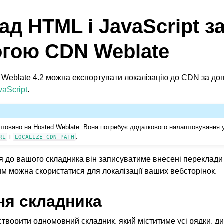
д HTML і JavaScript з
гою CDN Weblate
ї Weblate 4.2 можна експортувати локалізацію до CDN за д
vaScript
.
товано на Hosted Weblate. Вона потребує додаткового налаштовування 
і
.
RL
LOCALIZE_CDN_PATH
я до вашого складника він записуватиме внесені переклади
им можна скористатися для локалізації ваших вебсторінок.
ня складника
створити одномовний складник, який міститиме усі рядки, ди