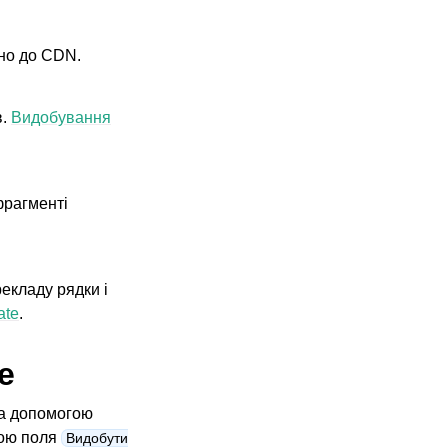
ено до CDN.
в.
Видобування
фрагменті
екладу рядки і
ate
.
e
за допомогою
гою поля
Видобути