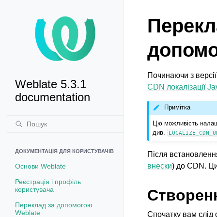
Перекла
допомо
Починаючи з версі
Weblate 5.3.1
CDN локалізації Ja
documentation
Примітка
Цю можливість налаш
див.
LOCALIZE_CDN_U
ДОКУМЕНТАЦІЯ ДЛЯ КОРИСТУВАЧІВ
Після встановленн
внески
) до CDN. Ц
Основи Weblate
Реєстрація і профіль
користувача
Створен
Переклад за допомогою
Weblate
Спочатку вам слід 