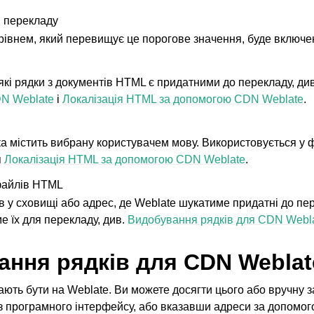
 перекладу
 рівнем, який перевищує це порогове значення, буде включ
 з налаштовування
кі рядки з документів HTML є придатними до перекладу, ди
DN Weblate
і
Локалізація HTML за допомогою CDN Weblate
.
ка містить вибрану користувачем мову. Використовується у 
я
Локалізація HTML за допомогою CDN Weblate
.
файлів HTML
 у сховищі або адрес, де Weblate шукатиме придатні до пер
 їх для перекладу, див.
Видобування рядків для CDN Webl
ння рядків для CDN Weblat
ють бути на Weblate. Ви можете досягти цього або вручну 
 з програмного інтерфейсу, або вказавши адреси за допомо