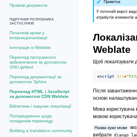
Примітка
Правові документи
У поточній версії ви
атрибутів елементів а
ПІДРУЧНИК РОЗРОБНИКА
ЗАСТОСУНКІВ
Початкові кроки у
Локаліз
інтернаціоналізації
Weblate
Інтеграція із Weblate
Переклад програмного
Щоб локалізувати 
забезпечення за допомогою
GNU gettext
<
script
src
=
"htt
Переклад документації за
допомогою Sphinx
Після завантаження
Переклад HTML і JavaScript
за допомогою CDN Weblate
основі налаштува
Бібліотеки і пакунки локалізації
Мова користувача 
Попередження щодо
мовою користувача,
складників перекладу
мож
Назва куки мови
Building a translators community
вибрати
django_la