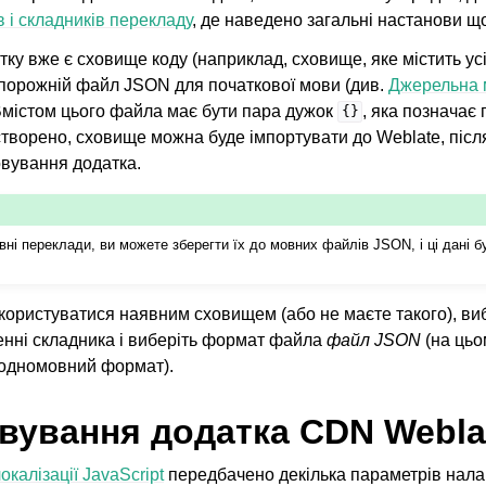
 і складників перекладу
, де наведено загальні настанови щ
тку вже є сховище коду (наприклад, сховище, яке містить у
 порожній файл JSON для початкової мови (див.
Джерельна 
Вмістом цього файла має бути пара дужок
, яка позначає 
{}
творено, сховище можна буде імпортувати до Weblate, післ
вування додатка.
вні переклади, ви можете зберегти їх до мовних файлів JSON, і ці дані б
ані формати файлів
користуватися наявним сховищем (або не маєте такого), ви
нні складника і виберіть формат файла
файл JSON
(на цьо
 одномовний формат).
вування додатка CDN Webla
калізації JavaScript
передбачено декілька параметрів нал