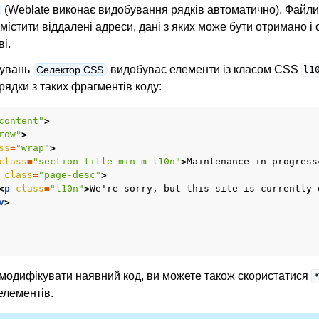
(Weblate виконає видобування рядків автоматично). Файли
 містити віддалені адреси, дані з яких може бути отримано і
і.
тувань
видобуває елементи із класом CSS
Селектор CSS
l1
рядки з таких фрагментів коду:
content"
>
row"
>
ss
=
"wrap"
>
class
=
"section-title min-m l10n"
>
Maintenance in progress
class
=
"page-desc"
>
<
p
class
=
"l10n"
>
We're sorry, but this site is currently 
v
>
 модифікувати наявний код, ви можете також скористатися
елементів.