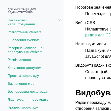
Порогове значення
ДОКУМЕНТАЦІЯ ДЛЯ
АДМІНІСТРАТОРІВ
Переклади із
Настанови з
Toggle navigation of Настанови
Вибір CSS
налаштовування
Налаштовує, я
Розгортання Weblate
рядків для C
Оновлення Weblate
Назва куки мови
Резервне копіювання і
Назва куки, я
пересування Weblate
JavaScript дл
Розпізнавання
Видобути рядки з 
Керування доступом
Список файлів
Проєкти перекладу
пропонуватиме
Визначення мов
Видобува
Безперервна локалізація
Ліцензування перекладів
Рядки перекладу ма
Процес перекладу
створення записів